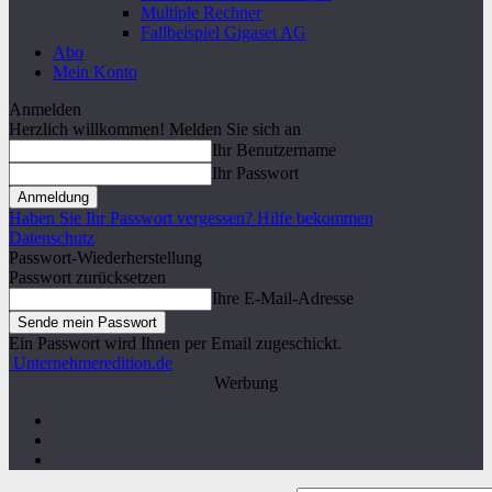
Multiple Rechner
Fallbeispiel Gigaset AG
Abo
Mein Konto
Anmelden
Herzlich willkommen! Melden Sie sich an
Ihr Benutzername
Ihr Passwort
Haben Sie Ihr Passwort vergessen? Hilfe bekommen
Datenschutz
Passwort-Wiederherstellung
Passwort zurücksetzen
Ihre E-Mail-Adresse
Ein Passwort wird Ihnen per Email zugeschickt.
Unternehmeredition.de
Werbung