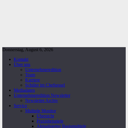
Donnerstag, August 6, 2026
Kontakt
Über uns
Unternehmeredition
Team
Karriere
Schüler im Chefsessel
Mediadaten
Unternehmeredition Newsletter
Newsletter Archiv
Service
Multiple Monitor
Übersicht
Praxisbeispiele
Aktualisierter Basismultiple