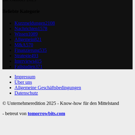
Beliebte Kategorie
Kurzmeldungen
2108
Nachrichten
1578
Wissen
1089
Allgemein
821
M&A
570
Finanzierung
535
Strategie
493
Interviews
415
Fallstudien
371
Impressum
Über uns
Allgemeine Geschäftsbedingungen
Datenschutz
© Unternehmeredition 2025 - Know-how für den Mittelstand
- betreut von
tomorrowbits.com