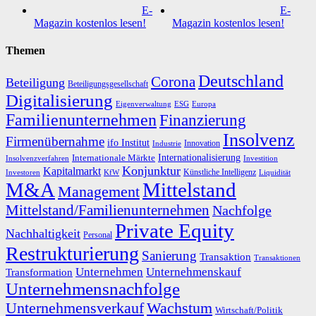
E-
E-
Magazin kostenlos lesen!
Magazin kostenlos lesen!
Themen
Deutschland
Corona
Beteiligung
Beteiligungsgesellschaft
Digitalisierung
Eigenverwaltung
ESG
Europa
Familienunternehmen
Finanzierung
Insolvenz
Firmenübernahme
ifo Institut
Innovation
Industrie
Internationalisierung
Internationale Märkte
Insolvenzverfahren
Investition
Konjunktur
Kapitalmarkt
Künstliche Intelligenz
Investoren
KfW
Liquidität
M&A
Mittelstand
Management
Mittelstand/Familienunternehmen
Nachfolge
Private Equity
Nachhaltigkeit
Personal
Restrukturierung
Sanierung
Transaktion
Transaktionen
Unternehmen
Unternehmenskauf
Transformation
Unternehmensnachfolge
Unternehmensverkauf
Wachstum
Wirtschaft/Politik