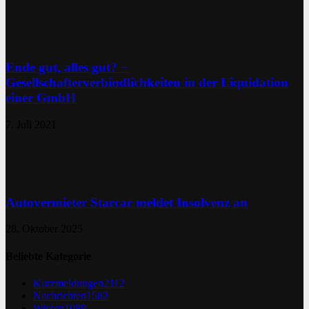
Ende gut, alles gut? −
Gesellschafterverbindlichkeiten in der Liquidation
einer GmbH
7. Juli 2021
Autovermieter Starcar meldet Insolvenz an
28. Oktober 2025
Beliebte Kategorie
Kurzmeldungen
2112
Nachrichten
1582
Wissen
1089