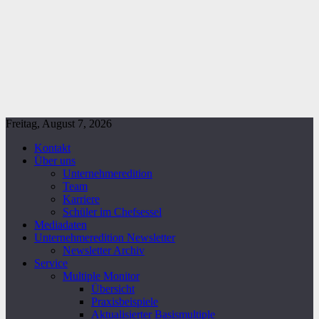
Freitag, August 7, 2026
Kontakt
Über uns
Unternehmeredition
Team
Karriere
Schüler im Chefsessel
Mediadaten
Unternehmeredition Newsletter
Newsletter Archiv
Service
Multiple Monitor
Übersicht
Praxisbeispiele
Aktualisierter Basismultiple