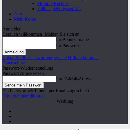
Multiple Rechner
Fallbeispiel Gigaset AG
Abo
Mein Konto
Anmelden
Herzlich willkommen! Melden Sie sich an
Ihr Benutzername
Ihr Passwort
Haben Sie Ihr Passwort vergessen? Hilfe bekommen
Datenschutz
Passwort-Wiederherstellung
Passwort zurücksetzen
Ihre E-Mail-Adresse
Ein Passwort wird Ihnen per Email zugeschickt.
Unternehmeredition.de
Werbung