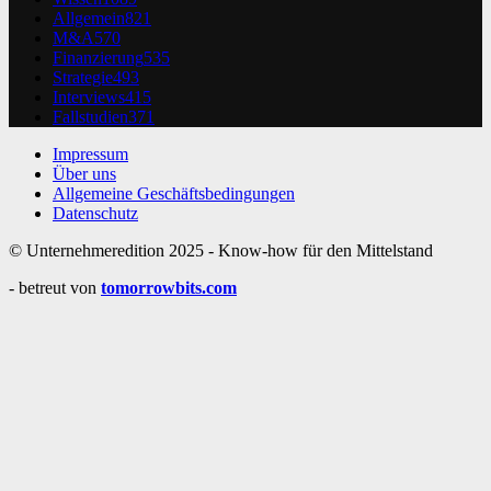
Allgemein
821
M&A
570
Finanzierung
535
Strategie
493
Interviews
415
Fallstudien
371
Impressum
Über uns
Allgemeine Geschäftsbedingungen
Datenschutz
© Unternehmeredition 2025 - Know-how für den Mittelstand
- betreut von
tomorrowbits.com