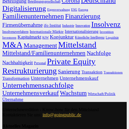
Deutschland
Corona
Beteiligung
Beteiligungsgesellschaft
Digitalisierung
Eigenverwaltung
ESG
Europa
Familienunternehmen
Finanzierung
Insolvenz
Firmenübernahme
ifo Institut
Innovation
Industrie
Internationalisierung
Internationale Märkte
Insolvenzverfahren
Investition
Konjunktur
Kapitalmarkt
Künstliche Intelligenz
Investoren
KfW
Liquidität
M&A
Mittelstand
Management
Mittelstand/Familienunternehmen
Nachfolge
Private Equity
Nachhaltigkeit
Personal
Restrukturierung
Sanierung
Transaktion
Transaktionen
Unternehmen
Unternehmenskauf
Transformation
Unternehmensnachfolge
Unternehmensverkauf
Wachstum
Wirtschaft/Politik
Übernahme
Unternehmeredition - Know-how für den Mittelstand
Kontaktieren Sie uns:
info@goingpublic.de
Aktuelles Magazin