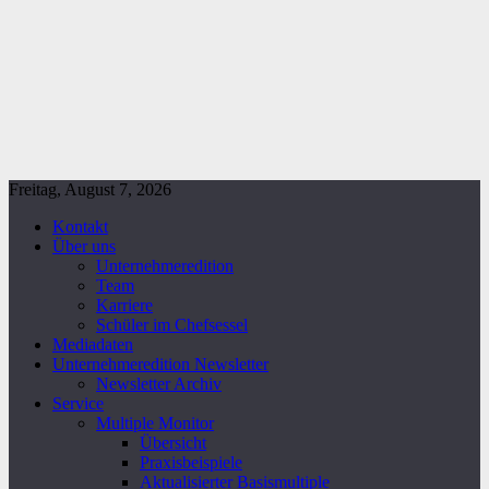
Freitag, August 7, 2026
Kontakt
Über uns
Unternehmeredition
Team
Karriere
Schüler im Chefsessel
Mediadaten
Unternehmeredition Newsletter
Newsletter Archiv
Service
Multiple Monitor
Übersicht
Praxisbeispiele
Aktualisierter Basismultiple