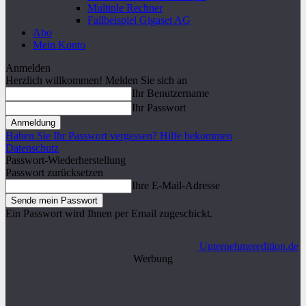
Multiple Rechner
Fallbeispiel Gigaset AG
Abo
Mein Konto
Anmelden
Herzlich willkommen! Melden Sie sich an
Ihr Benutzername
Ihr Passwort
Haben Sie Ihr Passwort vergessen? Hilfe bekommen
Datenschutz
Passwort-Wiederherstellung
Passwort zurücksetzen
Ihre E-Mail-Adresse
Ein Passwort wird Ihnen per Email zugeschickt.
Unternehmeredition.de
Werbung