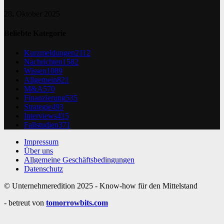
28. Oktober 2025
Beliebte Kategorie
Kurzmeldungen
2112
Nachrichten
1582
Wissen
1089
Allgemein
821
M&A
570
Finanzierung
535
Strategie
493
Interviews
415
Fallstudien
371
Impressum
Über uns
Allgemeine Geschäftsbedingungen
Datenschutz
© Unternehmeredition 2025 - Know-how für den Mittelstand
- betreut von
tomorrowbits.com