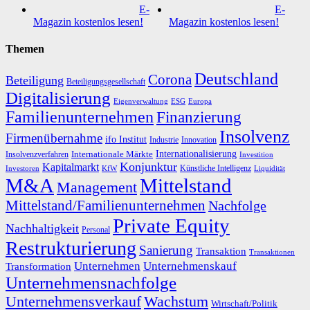
E-
E-
Magazin kostenlos lesen!
Magazin kostenlos lesen!
Themen
Deutschland
Corona
Beteiligung
Beteiligungsgesellschaft
Digitalisierung
Eigenverwaltung
ESG
Europa
Familienunternehmen
Finanzierung
Insolvenz
Firmenübernahme
ifo Institut
Innovation
Industrie
Internationalisierung
Internationale Märkte
Insolvenzverfahren
Investition
Konjunktur
Kapitalmarkt
Künstliche Intelligenz
Investoren
KfW
Liquidität
M&A
Mittelstand
Management
Mittelstand/Familienunternehmen
Nachfolge
Private Equity
Nachhaltigkeit
Personal
Restrukturierung
Sanierung
Transaktion
Transaktionen
Unternehmen
Unternehmenskauf
Transformation
Unternehmensnachfolge
Unternehmensverkauf
Wachstum
Wirtschaft/Politik