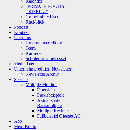
Kalender
„PRIVATE EQUITY
TRIFFT…“
GoingPublic Events
Rückblick
Podcast
Kontakt
Über uns
Unternehmeredition
Team
Karriere
Schüler im Chefsessel
Mediadaten
Unternehmeredition Newsletter
Newsletter Archiv
Service
Multiple Monitor
Übersicht
Praxisbeispiele
Aktualisierter
Basismultiple
Multiple Rechner
Fallbeispiel Gigaset AG
Abo
Mein Konto