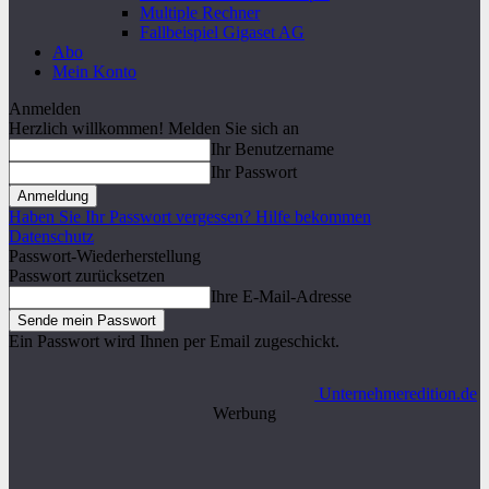
Multiple Rechner
Fallbeispiel Gigaset AG
Abo
Mein Konto
Anmelden
Herzlich willkommen! Melden Sie sich an
Ihr Benutzername
Ihr Passwort
Haben Sie Ihr Passwort vergessen? Hilfe bekommen
Datenschutz
Passwort-Wiederherstellung
Passwort zurücksetzen
Ihre E-Mail-Adresse
Ein Passwort wird Ihnen per Email zugeschickt.
Unternehmeredition.de
Werbung