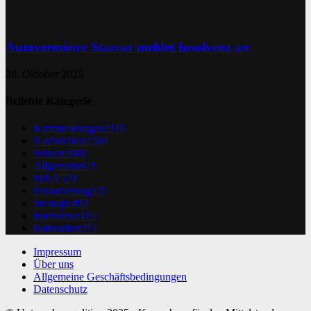
Autovermieter Starcar meldet Insolvenz an
28. Oktober 2025
Beliebte Kategorie
Kurzmeldungen
2111
Nachrichten
1581
Wissen
1089
Allgemein
821
M&A
570
Finanzierung
535
Strategie
493
Interviews
415
Fallstudien
371
Impressum
Über uns
Allgemeine Geschäftsbedingungen
Datenschutz