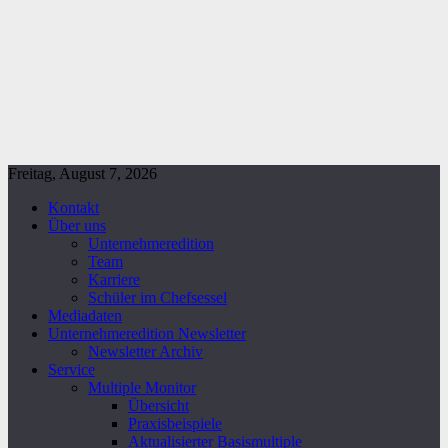
Freitag, August 7, 2026
Kontakt
Über uns
Unternehmeredition
Team
Karriere
Schüler im Chefsessel
Mediadaten
Unternehmeredition Newsletter
Newsletter Archiv
Service
Multiple Monitor
Übersicht
Praxisbeispiele
Aktualisierter Basismultiple