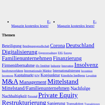
E-
E-
Magazin kostenlos lesen!
Magazin kostenlos lesen!
Themen
Deutschland
Corona
Beteiligung
Beteiligungsgesellschaft
Digitalisierung
Eigenverwaltung
ESG
Europa
Familienunternehmen
Finanzierung
Insolvenz
Firmenübernahme
ifo Institut
Innovation
Industrie
Internationalisierung
Internationale Märkte
Insolvenzverfahren
Investition
Konjunktur
Kapitalmarkt
Künstliche Intelligenz
Investoren
KfW
Liquidität
M&A
Mittelstand
Management
Mittelstand/Familienunternehmen
Nachfolge
Private Equity
Nachhaltigkeit
Personal
Restrukturierung
Sanierung
Transaktion
Transaktionen