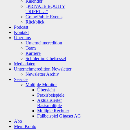
Kalender
„PRIVATE EQUITY
TRIFFT…“
GoingPublic Events
Rückblick
Podcast
Kontakt
Über uns
Unternehmeredition
Team
Karriere
Schüler im Chefsessel
Mediadaten
Unternehmeredition Newsletter
Newsletter Archiv
Service
Multiple Monitor
Übersicht
Praxisbeispiele
Aktualisierter
Basismultiple
Multiple Rechner
Fallbeispiel Gigaset AG
Abo
Mein Konto