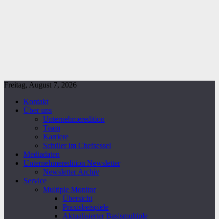
Freitag, August 7, 2026
Kontakt
Über uns
Unternehmeredition
Team
Karriere
Schüler im Chefsessel
Mediadaten
Unternehmeredition Newsletter
Newsletter Archiv
Service
Multiple Monitor
Übersicht
Praxisbeispiele
Aktualisierter Basismultiple