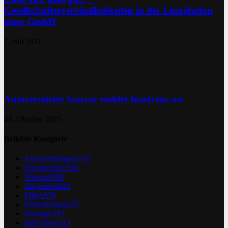
Gesellschafterverbindlichkeiten in der Liquidation
einer GmbH
7. Juli 2021
Autovermieter Starcar meldet Insolvenz an
28. Oktober 2025
Beliebte Kategorie
Kurzmeldungen
2111
Nachrichten
1581
Wissen
1089
Allgemein
821
M&A
570
Finanzierung
535
Strategie
493
Interviews
415