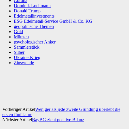
Corona
Dominik Lochmann
Donald Trump
Edelmetallinvestments
ESG Edelmetall-Service GmbH & Co. KG
geopolitische Themen
Gold
Münzen
psychologischer Anker
Sammlerstück
Silber
Ukraine-Krieg
Zinswende
Facebook
X
WhatsApp
Linkedin
Vorheriger Artikel
Weniger als jede zweite Gründung überlebt die
ersten fünf Jahre
Nächster Artikel
BayBG zieht positive Bilanz