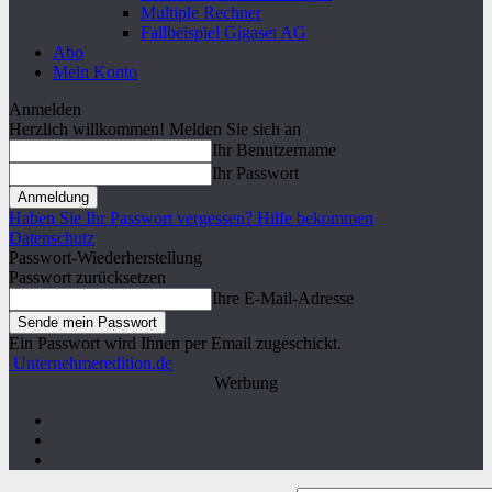
Multiple Rechner
Fallbeispiel Gigaset AG
Abo
Mein Konto
Anmelden
Herzlich willkommen! Melden Sie sich an
Ihr Benutzername
Ihr Passwort
Haben Sie Ihr Passwort vergessen? Hilfe bekommen
Datenschutz
Passwort-Wiederherstellung
Passwort zurücksetzen
Ihre E-Mail-Adresse
Ein Passwort wird Ihnen per Email zugeschickt.
Unternehmeredition.de
Werbung