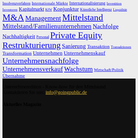
Internationalisierung
Internationale Märkte
Insolvenzverfahren
Investition
Konjunktur
Kapitalmarkt
Künstliche Intelligenz
Investoren
KfW
Liquidität
M&A
Mittelstand
Management
Mittelstand/Familienunternehmen
Nachfolge
Private Equity
Nachhaltigkeit
Personal
Restrukturierung
Sanierung
Transaktion
Transaktionen
Unternehmen
Unternehmenskauf
Transformation
Unternehmensnachfolge
Unternehmensverkauf
Wachstum
Wirtschaft/Politik
Übernahme
Unternehmeredition - Know-how für den Mittelstand
Kontaktieren Sie uns:
info@goingpublic.de
Aktuelles Magazin