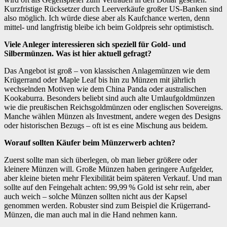
Kurzfristige Rücksetzer durch Leerverkäufe großer US-Banken sind
also möglich. Ich würde diese aber als Kaufchance werten, denn
mittel- und langfristig bleibe ich beim Goldpreis sehr optimistisch.
Viele Anleger interessieren sich speziell für Gold- und
Silbermünzen. Was ist hier aktuell gefragt?
Das Angebot ist groß – von klassischen Anlagemünzen wie dem
Krügerrand oder Maple Leaf bis hin zu Münzen mit jährlich
wechselnden Motiven wie dem China Panda oder australischen
Kookaburra. Besonders beliebt sind auch alte Umlaufgoldmünzen
wie die preußischen Reichsgoldmünzen oder englischen Sovereigns.
Manche wählen Münzen als Investment, andere wegen des Designs
oder historischen Bezugs – oft ist es eine Mischung aus beidem.
Worauf sollten Käufer beim Münzerwerb achten?
Zuerst sollte man sich überlegen, ob man lieber größere oder
kleinere Münzen will. Große Münzen haben geringere Aufgelder,
aber kleine bieten mehr Flexibilität beim späteren Verkauf. Und man
sollte auf den Feingehalt achten: 99,99 % Gold ist sehr rein, aber
auch weich – solche Münzen sollten nicht aus der Kapsel
genommen werden. Robuster sind zum Beispiel die Krügerrand-
Münzen, die man auch mal in die Hand nehmen kann.