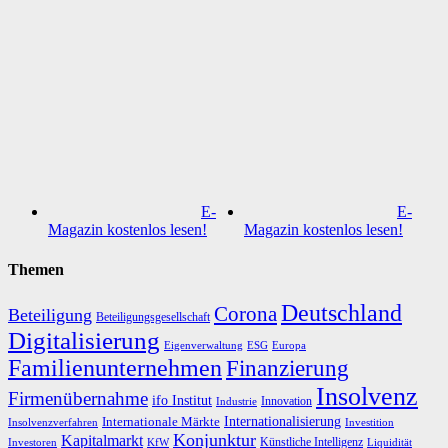
E-
E-
Magazin kostenlos lesen!
Magazin kostenlos lesen!
Themen
Deutschland
Corona
Beteiligung
Beteiligungsgesellschaft
Digitalisierung
Eigenverwaltung
ESG
Europa
Familienunternehmen
Finanzierung
Insolvenz
Firmenübernahme
ifo Institut
Innovation
Industrie
Internationalisierung
Internationale Märkte
Insolvenzverfahren
Investition
Konjunktur
Kapitalmarkt
Künstliche Intelligenz
Investoren
KfW
Liquidität