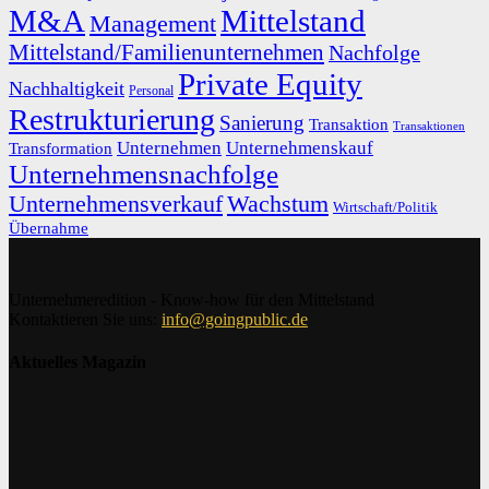
M&A
Mittelstand
Management
Mittelstand/Familienunternehmen
Nachfolge
Private Equity
Nachhaltigkeit
Personal
Restrukturierung
Sanierung
Transaktion
Transaktionen
Unternehmen
Unternehmenskauf
Transformation
Unternehmensnachfolge
Unternehmensverkauf
Wachstum
Wirtschaft/Politik
Übernahme
Unternehmeredition - Know-how für den Mittelstand
Kontaktieren Sie uns:
info@goingpublic.de
Aktuelles Magazin