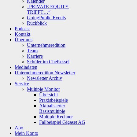
Kalender
„PRIVATE EQUITY
TRIFFT…“
GoingPublic Events
Rückblick
Podcast
Kontakt
Über uns
Unternehmeredition
Team
Karriere
Schüler im Chefsessel
Mediadaten
Unternehmeredition Newsletter
Newsletter Archiv
Service
Multiple Monitor
Übersicht
Praxisbeispiele
Aktualisierter
Basismultiple
Multiple Rechner
Fallbeispiel Gigaset AG
Abo
Mein Konto