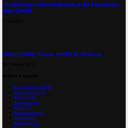
Gesellschafterverbindlichkeiten in der Liquidation
einer GmbH
7. Juli 2021
Autovermieter Starcar meldet Insolvenz an
28. Oktober 2025
Beliebte Kategorie
Kurzmeldungen
2108
Nachrichten
1578
Wissen
1089
Allgemein
821
M&A
570
Finanzierung
535
Strategie
493
Interviews
415