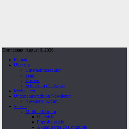
Donnerstag, August 6, 2026
Kontakt
Über uns
Unternehmeredition
Team
Karriere
Schüler im Chefsessel
Mediadaten
Unternehmeredition Newsletter
Newsletter Archiv
Service
Multiple Monitor
Übersicht
Praxisbeispiele
Aktualisierter Basismultiple