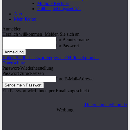
Multiple Rechner
Fallbeispiel Gigaset AG
Abo
Mein Konto
Anmelden
Herzlich willkommen! Melden Sie sich an
Ihr Benutzername
Ihr Passwort
Haben Sie Ihr Passwort vergessen? Hilfe bekommen
Datenschutz
Passwort-Wiederherstellung
Passwort zurücksetzen
Ihre E-Mail-Adresse
Ein Passwort wird Ihnen per Email zugeschickt.
Unternehmeredition.de
Werbung