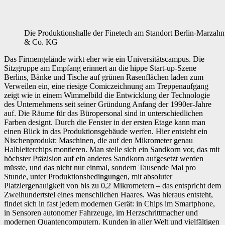
Die Produktionshalle der Finetech am Standort Berlin-Marzah
& Co. KG
Das Firmengelände wirkt eher wie ein Universitätscampus. Die
Sitzgruppe am Empfang erinnert an die hippe Start-up-Szene
Berlins, Bänke und Tische auf grünen Rasenflächen laden zum
Verweilen ein, eine riesige Comiczeichnung am Treppenaufgang
zeigt wie in einem Wimmelbild die Entwicklung der Technologie
des Unternehmens seit seiner Gründung Anfang der 1990er-Jahre
auf. Die Räume für das Büropersonal sind in unterschiedlichen
Farben designt. Durch die Fenster in der ersten Etage kann man
einen Blick in das Produktionsgebäude werfen. Hier entsteht ein
Nischenprodukt: Maschinen, die auf den Mikrometer genau
Halbleiterchips montieren. Man stelle sich ein Sandkorn vor, das mit
höchster Präzision auf ein anderes Sandkorn aufgesetzt werden
müsste, und das nicht nur einmal, sondern Tausende Mal pro
Stunde, unter Produktionsbedingungen, mit absoluter
Platziergenauigkeit von bis zu 0,2 Mikrometern – das entspricht dem
Zweihundertstel eines menschlichen Haares. Was hieraus entsteht,
findet sich in fast jedem modernen Gerät: in Chips im Smartphone,
in Sensoren autonomer Fahrzeuge, im Herzschrittmacher und
modernen Quantencomputern. Kunden in aller Welt und vielfältigen