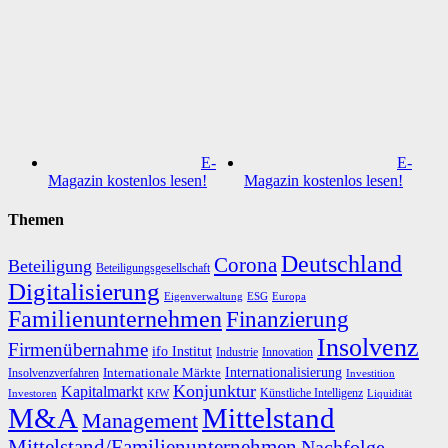
E-
E-
Magazin kostenlos lesen!
Magazin kostenlos lesen!
Themen
Deutschland
Corona
Beteiligung
Beteiligungsgesellschaft
Digitalisierung
Eigenverwaltung
ESG
Europa
Familienunternehmen
Finanzierung
Insolvenz
Firmenübernahme
ifo Institut
Innovation
Industrie
Internationalisierung
Internationale Märkte
Insolvenzverfahren
Investition
Konjunktur
Kapitalmarkt
Künstliche Intelligenz
Investoren
KfW
Liquidität
M&A
Mittelstand
Management
Mittelstand/Familienunternehmen
Nachfolge