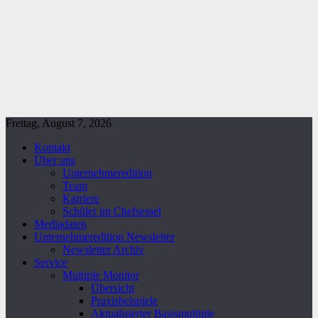
Freitag, August 7, 2026
Kontakt
Über uns
Unternehmeredition
Team
Karriere
Schüler im Chefsessel
Mediadaten
Unternehmeredition Newsletter
Newsletter Archiv
Service
Multiple Monitor
Übersicht
Praxisbeispiele
Aktualisierter Basismultiple