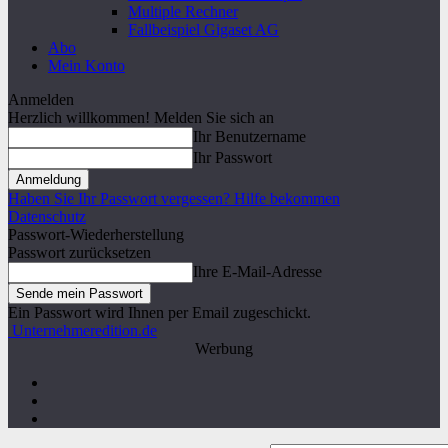
Multiple Rechner
Fallbeispiel Gigaset AG
Abo
Mein Konto
Anmelden
Herzlich willkommen! Melden Sie sich an
Ihr Benutzername
Ihr Passwort
Haben Sie Ihr Passwort vergessen? Hilfe bekommen
Datenschutz
Passwort-Wiederherstellung
Passwort zurücksetzen
Ihre E-Mail-Adresse
Ein Passwort wird Ihnen per Email zugeschickt.
Unternehmeredition.de
Werbung