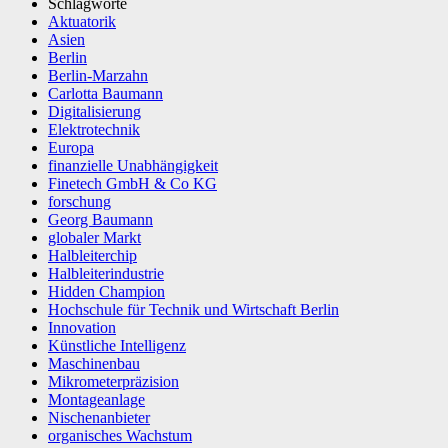
Schlagworte
Aktuatorik
Asien
Berlin
Berlin-Marzahn
Carlotta Baumann
Digitalisierung
Elektrotechnik
Europa
finanzielle Unabhängigkeit
Finetech GmbH & Co KG
forschung
Georg Baumann
globaler Markt
Halbleiterchip
Halbleiterindustrie
Hidden Champion
Hochschule für Technik und Wirtschaft Berlin
Innovation
Künstliche Intelligenz
Maschinenbau
Mikrometerpräzision
Montageanlage
Nischenanbieter
organisches Wachstum