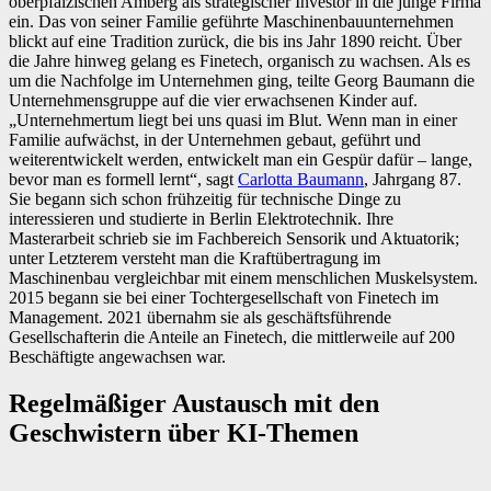
oberpfälzischen Amberg als strategischer Investor in die junge Firma
ein. Das von seiner Familie geführte Maschinenbauunternehmen
blickt auf eine Tradition zurück, die bis ins Jahr 1890 reicht. Über
die Jahre hinweg gelang es Finetech, organisch zu wachsen. Als es
um die Nachfolge im Unternehmen ging, teilte Georg Baumann die
Unternehmensgruppe auf die vier erwachsenen Kinder auf.
„Unternehmertum liegt bei uns quasi im Blut. Wenn man in einer
Familie aufwächst, in der Unternehmen gebaut, geführt und
weiterentwickelt werden, entwickelt man ein Gespür dafür – lange,
bevor man es formell lernt“, sagt
Carlotta Baumann
, Jahrgang 87.
Sie begann sich schon frühzeitig für technische Dinge zu
interessieren und studierte in Berlin Elektrotechnik. Ihre
Masterarbeit schrieb sie im Fachbereich Sensorik und Aktuatorik;
unter Letzterem versteht man die Kraftübertragung im
Maschinenbau vergleichbar mit einem menschlichen Muskelsystem.
2015 begann sie bei einer Tochtergesellschaft von Finetech im
Management. 2021 übernahm sie als geschäftsführende
Gesellschafterin die Anteile an Finetech, die mittlerweile auf 200
Beschäftigte angewachsen war.
Regelmäßiger Austausch mit den
Geschwistern über KI-Themen