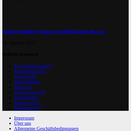
Autovermieter Starcar meldet Insolvenz an
28. Oktober 2025
Beliebte Kategorie
Kurzmeldungen
2112
Nachrichten
1582
Wissen
1089
Allgemein
821
M&A
570
Finanzierung
535
Strategie
493
Interviews
415
Fallstudien
371
Impressum
Über uns
Allgemeine Geschäftsbedingungen