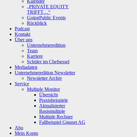
Kalender
„PRIVATE EQUITY
TRIFFT…“
GoingPublic Events
Rückblick
Podcast
Kontakt
Über uns
Unternehmeredition
Team
Karriere
Schüler im Chefsessel
Mediadaten
Unternehmeredition Newsletter
Newsletter Archiv
Service
Multiple Monitor
Übersicht
Praxisbeispiele
Aktualisierter
Basismultiple
Multiple Rechner
Fallbeispiel Gigaset AG
Abo
Mein Konto