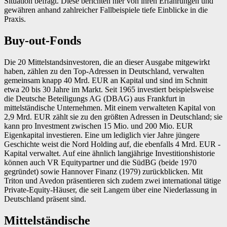
Situation befragt. Diese berichten hier von ihren Erfahrungen und
gewähren anhand zahl­reicher Fallbeispiele tiefe Einblicke in die
Praxis.
Buy-out-Fonds
Die 20 Mittelstandsinvestoren, die an dieser Ausgabe mitgewirkt
haben, zählen zu den Top-Adressen in Deutschland, verwalten
gemeinsam knapp 40 Mrd. EUR an Kapital und sind im Schnitt
etwa 20 bis 30 Jahre im Markt. Seit 1965 investiert beispielsweise
die Deutsche Beteiligungs AG (DBAG) aus Frankfurt in
mittelständische Unternehmen. Mit einem verwalteten Kapital von
2,9 Mrd. EUR zählt sie zu den größten Adressen in Deutschland; sie
kann pro Investment zwischen 15 Mio. und 200 Mio. EUR
Eigenkapital investieren. Eine um lediglich vier Jahre jüngere
Geschichte weist die Nord Holding auf, die ebenfalls 4 Mrd. EUR ­
Kapital verwaltet. Auf eine ähnlich langjährige Investitionshistorie
können auch VR Equitypartner und die SüdBG (beide 1970
gegründet) sowie Hannover Finanz (1979) zurück­blicken. Mit
Triton und Avedon präsentieren sich zudem zwei international tätige
Private-Equity-Häuser, die seit Langem über eine Niederlassung in
Deutschland präsent sind.
Mittelständische