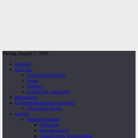
Freitag, August 7, 2026
Kontakt
Über uns
Unternehmeredition
Team
Karriere
Schüler im Chefsessel
Mediadaten
Unternehmeredition Newsletter
Newsletter Archiv
Service
Multiple Monitor
Übersicht
Praxisbeispiele
Aktualisierter Basismultiple