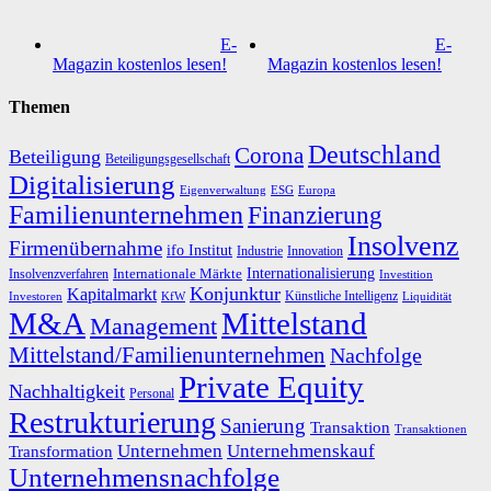
E-
E-
Magazin kostenlos lesen!
Magazin kostenlos lesen!
Themen
Deutschland
Corona
Beteiligung
Beteiligungsgesellschaft
Digitalisierung
Eigenverwaltung
ESG
Europa
Familienunternehmen
Finanzierung
Insolvenz
Firmenübernahme
ifo Institut
Innovation
Industrie
Internationalisierung
Internationale Märkte
Insolvenzverfahren
Investition
Konjunktur
Kapitalmarkt
Künstliche Intelligenz
Investoren
KfW
Liquidität
M&A
Mittelstand
Management
Mittelstand/Familienunternehmen
Nachfolge
Private Equity
Nachhaltigkeit
Personal
Restrukturierung
Sanierung
Transaktion
Transaktionen
Unternehmen
Unternehmenskauf
Transformation
Unternehmensnachfolge