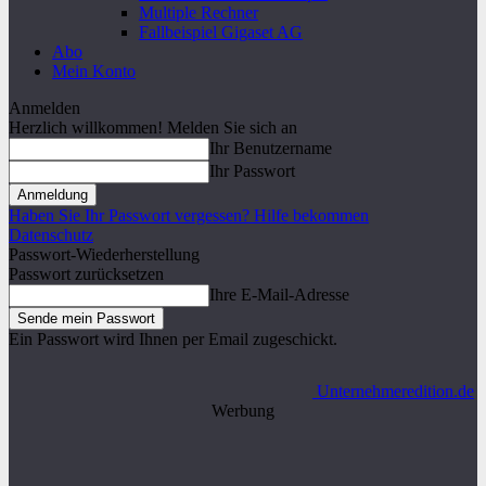
Multiple Rechner
Fallbeispiel Gigaset AG
Abo
Mein Konto
Anmelden
Herzlich willkommen! Melden Sie sich an
Ihr Benutzername
Ihr Passwort
Haben Sie Ihr Passwort vergessen? Hilfe bekommen
Datenschutz
Passwort-Wiederherstellung
Passwort zurücksetzen
Ihre E-Mail-Adresse
Ein Passwort wird Ihnen per Email zugeschickt.
Unternehmeredition.de
Werbung