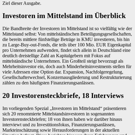
Ziel dieser Ausgabe.
Investoren im Mittelstand im Überblick
D
ie Bandbreite der Investoren im Mittelstand ist so vielfältig wie der
Mittelstand selbst: Von mittelständischen Beteiligungsgesellschaften,
die bereits mittlere fünfstellige ­Beträge in KMU investieren, bis hin
zu Large-Buy-out-Fonds, die teils über 100
Mio. EUR Eigenkapital
pro Unternehmen
aufwenden, findet sich allein in Deutschland eine
deutlich dreistellige Zahl an Kapitalgebern mit Fokus auf
mittelständische Unternehmen. Ein Großteil steigt bevorzugt als
Mehrheitsinvestor ein, doch auch Minderheitsinvestments stellen für
viele Adressen eine Option dar. Expansion, Nachfolgeregelung,
Gesellschafterwechsel, Konzernausgliederung und Restrukturierung
zählen zu den häufigsten Finanzierungsanlässen.
20 Investorensteckbriefe, 18 Interviews
Im vorliegenden Spezial „Investoren im Mittelstand“ präsentieren
sich 20 renommierte Mittelstandsinvestoren in sogenannten
Investorensteckbriefen; 18 von ihnen haben wir darüber hinaus
interviewt und zu Investitionsfokus, Finanzierungsanlässen,
Markteinschätzung sowie Herausforderungen in der aktuellen