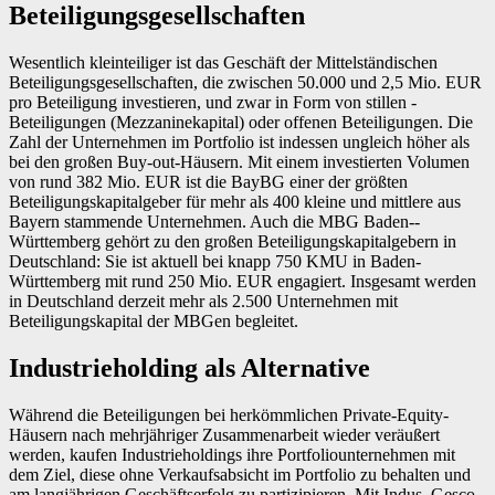
Beteiligungsgesellschaften
Wesentlich kleinteiliger ist das Geschäft der Mittelständischen
Beteiligungsgesellschaften, die zwischen 50.000 und 2,5 Mio. EUR
pro Beteiligung investieren, und zwar in Form von stillen ­
Beteiligungen (Mezzaninekapital) oder offenen Beteiligungen. Die
Zahl der Unternehmen im Portfolio ist indessen ungleich höher als
bei den großen Buy-out-Häusern. Mit einem investierten Volumen
von rund 382 Mio. EUR ist die BayBG einer der größten
Beteiligungskapitalgeber für mehr als 400 kleine und mittlere aus
Bayern stammende Unternehmen. Auch die MBG Baden-­
Württemberg gehört zu den großen Beteiligungskapitalgebern in
Deutschland: Sie ist aktuell bei knapp 750 KMU in Baden-
Württemberg mit rund 250 Mio. EUR engagiert. Insgesamt werden
in Deutschland derzeit mehr als 2.500 Unternehmen mit
Beteiligungskapital der MBGen begleitet.
Industrieholding als Alternative
Während die Beteiligungen bei herkömmlichen Private-Equity-
Häusern nach mehrjähriger Zusammenarbeit wieder veräußert
werden, kaufen ­Industrieholdings ihre Portfoliounternehmen mit
dem Ziel, diese ohne Verkaufsabsicht im Portfolio zu behalten und
am langjährigen Geschäftserfolg zu partizipieren. Mit Indus, Gesco