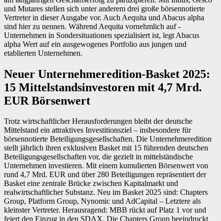
und Mutares stellen sich unter anderem drei große börsennotierte
Vertreter in dieser Ausgabe vor. Auch Aequita und Abacus alpha
sind hier zu nennen. Während Aequita vornehmlich auf ­
Unternehmen in Sondersituationen spezialisiert ist, legt Abacus
alpha Wert auf ein ausgewogenes Portfolio aus jungen und
etablierten Unternehmen.
Neuer Unternehmeredition-Basket 2025:
15 Mittelstandsinvestoren mit 4,7 Mrd.
EUR Börsenwert
Trotz wirtschaftlicher Herausforderungen bleibt der deutsche
Mittelstand ein attraktives Investitionsziel – insbesondere für
börsennotierte Beteiligungsgesellschaften. Die Unternehmeredition
stellt jährlich ihren exklusiven Basket mit 15 führenden deutschen
Beteiligungsgesellschaften vor, die gezielt in mittelständische
Unternehmen investieren. Mit einem kumulierten Börsenwert von
rund 4,7 Mrd. EUR und über 280 Beteiligungen repräsentiert der
Basket eine zentrale Brücke zwischen Kapitalmarkt und
realwirtschaftlicher Substanz. Neu im Basket 2025 sind: Chapters
Group, Platform Group, Nynomic und AdCapital – Letztere als
kleinster Vertreter. Herausragend: MBB rückt auf Platz 1 vor und
feiert den Einzug in den SDAX. Die Chapters Group beeindruckt