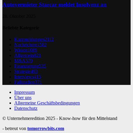
Autovermieter Starcar meldet Insolvenz an
28. Oktober 2025
Beliebte Kategorie
Kurzmeldungen
2112
Nachrichten
1582
Wissen
1089
Allgemein
821
M&A
570
Finanzierung
535
Strategie
493
Interviews
415
Fallstudien
371
Impressum
Über uns
Allgemeine Geschäftsbedingungen
Datenschutz
© Unternehmeredition 2025 - Know-how für den Mittelstand
- betreut von
tomorrowbits.com