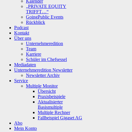
Kalender
„PRIVATE EQUITY
TRIFFT…“
GoingPublic Events
Rückblick
Podcast
Kontakt
Über uns
Unternehmeredition
Team
Karriere
Schüler im Chefsessel
Mediadaten
Unternehmeredition Newsletter
Newsletter Archiv
Service
Multiple Monitor
Übersicht
Praxisbeispiele
Aktualisierter
Basismultiple
Multiple Rechner
Fallbeispiel Gigaset AG
Abo
Mein Konto