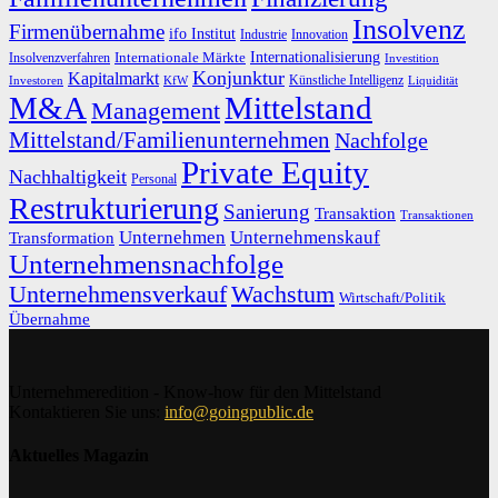
Insolvenz
Firmenübernahme
ifo Institut
Innovation
Industrie
Internationalisierung
Internationale Märkte
Insolvenzverfahren
Investition
Konjunktur
Kapitalmarkt
Künstliche Intelligenz
Investoren
KfW
Liquidität
M&A
Mittelstand
Management
Mittelstand/Familienunternehmen
Nachfolge
Private Equity
Nachhaltigkeit
Personal
Restrukturierung
Sanierung
Transaktion
Transaktionen
Unternehmen
Unternehmenskauf
Transformation
Unternehmensnachfolge
Unternehmensverkauf
Wachstum
Wirtschaft/Politik
Übernahme
Unternehmeredition - Know-how für den Mittelstand
Kontaktieren Sie uns:
info@goingpublic.de
Aktuelles Magazin