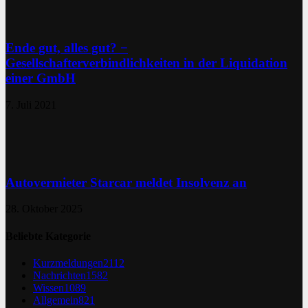
Ende gut, alles gut? −
Gesellschafterverbindlichkeiten in der Liquidation
einer GmbH
7. Juli 2021
Autovermieter Starcar meldet Insolvenz an
28. Oktober 2025
Beliebte Kategorie
Kurzmeldungen
2112
Nachrichten
1582
Wissen
1089
Allgemein
821