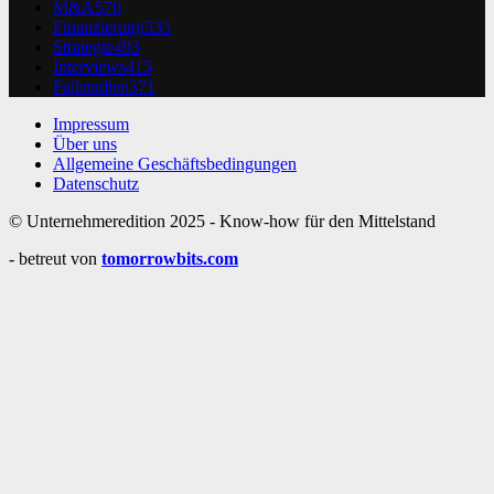
M&A
570
Finanzierung
535
Strategie
493
Interviews
415
Fallstudien
371
Impressum
Über uns
Allgemeine Geschäftsbedingungen
Datenschutz
© Unternehmeredition 2025 - Know-how für den Mittelstand
- betreut von
tomorrowbits.com