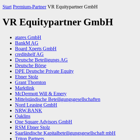
Start
Premium-Partner
VR Equitypartner GmbH
VR Equitypartner GmbH
atares GmbH
BankM AG
Board Xperts GmbH
creditshelf AG
Deutsche Beteiligungs AG
Deutsche Börse
DPE Deutsche Private Equity
Ebner Stolz
Grant Thornton
Marktlink
McDermott Will & Emery
Mittelständische Beteiligungsgesellschaften
Nord Leasing GmbH
NRW.BANK
Oaklins
One Square Advisors GmbH
RSM Ebner Stolz
Saarländische Kapitalbeteiligungsgesellschaft mbH
Triton Partners