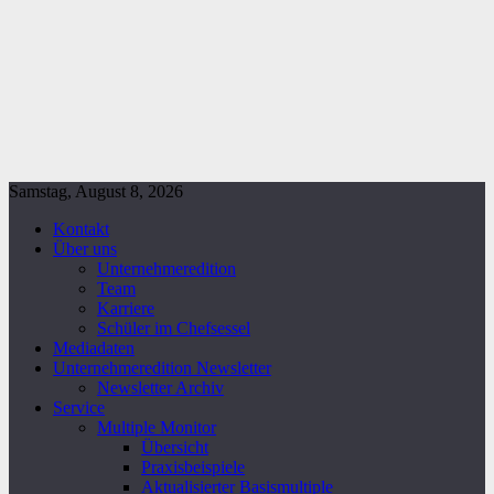
Samstag, August 8, 2026
Kontakt
Über uns
Unternehmeredition
Team
Karriere
Schüler im Chefsessel
Mediadaten
Unternehmeredition Newsletter
Newsletter Archiv
Service
Multiple Monitor
Übersicht
Praxisbeispiele
Aktualisierter Basismultiple