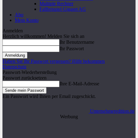
Multiple Rechner
Fallbeispiel Gigaset AG
Abo
Mein Konto
Anmelden
Herzlich willkommen! Melden Sie sich an
Ihr Benutzername
Ihr Passwort
Haben Sie Ihr Passwort vergessen? Hilfe bekommen
Datenschutz
Passwort-Wiederherstellung
Passwort zurücksetzen
Ihre E-Mail-Adresse
Ein Passwort wird Ihnen per Email zugeschickt.
Unternehmeredition.de
Werbung