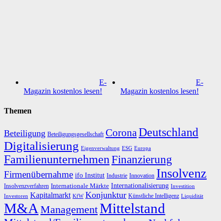
E-
E-
Magazin kostenlos lesen!
Magazin kostenlos lesen!
Themen
Deutschland
Corona
Beteiligung
Beteiligungsgesellschaft
Digitalisierung
Eigenverwaltung
ESG
Europa
Familienunternehmen
Finanzierung
Insolvenz
Firmenübernahme
ifo Institut
Innovation
Industrie
Internationalisierung
Internationale Märkte
Insolvenzverfahren
Investition
Konjunktur
Kapitalmarkt
Künstliche Intelligenz
Investoren
KfW
Liquidität
M&A
Mittelstand
Management