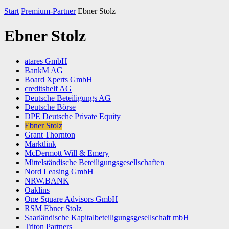
Start
Premium-Partner
Ebner Stolz
Ebner Stolz
atares GmbH
BankM AG
Board Xperts GmbH
creditshelf AG
Deutsche Beteiligungs AG
Deutsche Börse
DPE Deutsche Private Equity
Ebner Stolz
Grant Thornton
Marktlink
McDermott Will & Emery
Mittelständische Beteiligungsgesellschaften
Nord Leasing GmbH
NRW.BANK
Oaklins
One Square Advisors GmbH
RSM Ebner Stolz
Saarländische Kapitalbeteiligungsgesellschaft mbH
Triton Partners