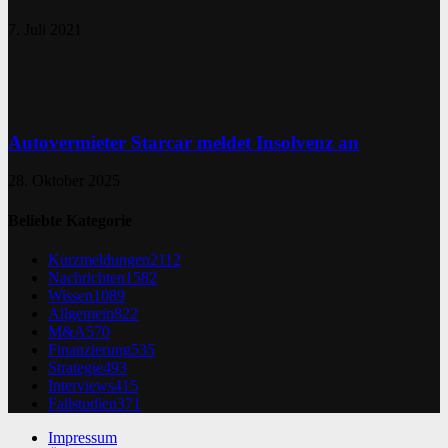
7. Juli 2021
Autovermieter Starcar meldet Insolvenz an
28. Oktober 2025
Beliebte Kategorie
Kurzmeldungen
2112
Nachrichten
1582
Wissen
1089
Allgemein
822
M&A
570
Finanzierung
535
Strategie
493
Interviews
415
Fallstudien
371
Impressum