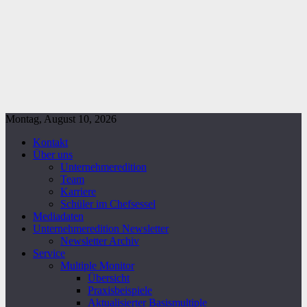
Montag, August 10, 2026
Kontakt
Über uns
Unternehmeredition
Team
Karriere
Schüler im Chefsessel
Mediadaten
Unternehmeredition Newsletter
Newsletter Archiv
Service
Multiple Monitor
Übersicht
Praxisbeispiele
Aktualisierter Basismultiple