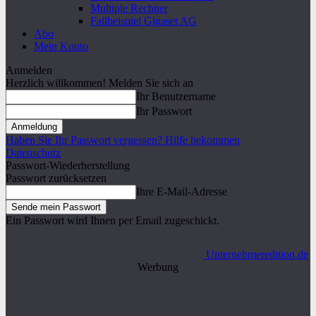
Multiple Rechner
Fallbeispiel Gigaset AG
Abo
Mein Konto
Anmelden
Herzlich willkommen! Melden Sie sich an
Ihr Benutzername
Ihr Passwort
Haben Sie Ihr Passwort vergessen? Hilfe bekommen
Datenschutz
Passwort-Wiederherstellung
Passwort zurücksetzen
Ihre E-Mail-Adresse
Ein Passwort wird Ihnen per Email zugeschickt.
Unternehmeredition.de
Werbung