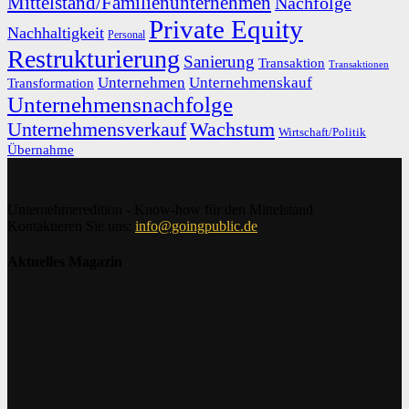
Mittelstand/Familienunternehmen
Nachfolge
Private Equity
Nachhaltigkeit
Personal
Restrukturierung
Sanierung
Transaktion
Transaktionen
Unternehmen
Unternehmenskauf
Transformation
Unternehmensnachfolge
Unternehmensverkauf
Wachstum
Wirtschaft/Politik
Übernahme
Unternehmeredition - Know-how für den Mittelstand
Kontaktieren Sie uns:
info@goingpublic.de
Aktuelles Magazin