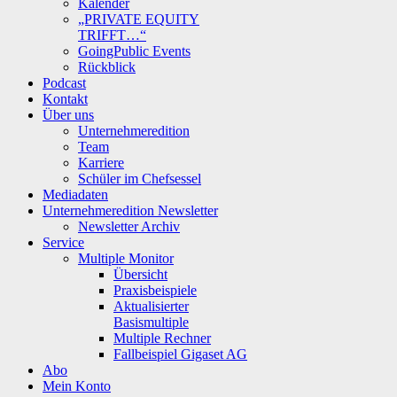
Kalender
„PRIVATE EQUITY
TRIFFT…“
GoingPublic Events
Rückblick
Podcast
Kontakt
Über uns
Unternehmeredition
Team
Karriere
Schüler im Chefsessel
Mediadaten
Unternehmeredition Newsletter
Newsletter Archiv
Service
Multiple Monitor
Übersicht
Praxisbeispiele
Aktualisierter
Basismultiple
Multiple Rechner
Fallbeispiel Gigaset AG
Abo
Mein Konto