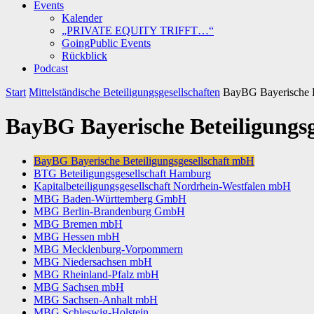
Events
Kalender
„PRIVATE EQUITY TRIFFT…“
GoingPublic Events
Rückblick
Podcast
Start
Mittelständische Beteiligungsgesellschaften
BayBG Bayerische B
BayBG Bayerische Beteiligungs
BayBG Bayerische Beteiligungsgesellschaft mbH
BTG Beteiligungsgesellschaft Hamburg
Kapitalbeteiligungsgesellschaft Nordrhein-Westfalen mbH
MBG Baden-Württemberg GmbH
MBG Berlin-Brandenburg GmbH
MBG Bremen mbH
MBG Hessen mbH
MBG Mecklenburg-Vorpommern
MBG Niedersachsen mbH
MBG Rheinland-Pfalz mbH
MBG Sachsen mbH
MBG Sachsen-Anhalt mbH
MBG Schleswig-Holstein