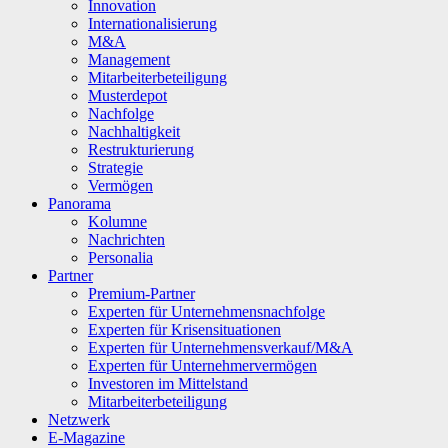
Innovation
Internationalisierung
M&A
Management
Mitarbeiterbeteiligung
Musterdepot
Nachfolge
Nachhaltigkeit
Restrukturierung
Strategie
Vermögen
Panorama
Kolumne
Nachrichten
Personalia
Partner
Premium-Partner
Experten für Unternehmensnachfolge
Experten für Krisensituationen
Experten für Unternehmensverkauf/M&A
Experten für Unternehmervermögen
Investoren im Mittelstand
Mitarbeiterbeteiligung
Netzwerk
E-Magazine