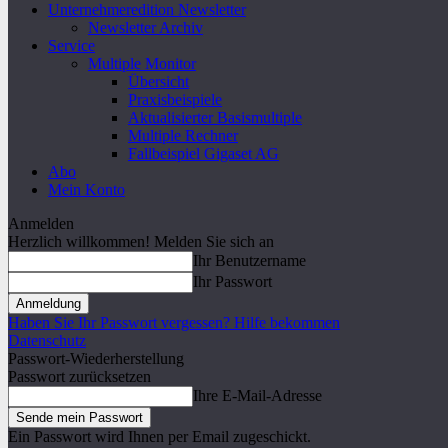
Unternehmeredition Newsletter
Newsletter Archiv
Service
Multiple Monitor
Übersicht
Praxisbeispiele
Aktualisierter Basismultiple
Multiple Rechner
Fallbeispiel Gigaset AG
Abo
Mein Konto
Anmelden
Herzlich willkommen! Melden Sie sich an
Ihr Benutzername
Ihr Passwort
Haben Sie Ihr Passwort vergessen? Hilfe bekommen
Datenschutz
Passwort-Wiederherstellung
Passwort zurücksetzen
Ihre E-Mail-Adresse
Ein Passwort wird Ihnen per Email zugeschickt.