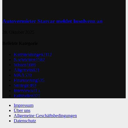
Autovermieter Starcar meldet Insolvenz an
28. Oktober 2025
Beliebte Kategorie
Kurzmeldungen
2112
Nachrichten
1582
Wissen
1089
Allgemein
821
M&A
570
Finanzierung
535
Strategie
493
Interviews
415
Fallstudien
371
Impressum
Über uns
Allgemeine Geschäftsbedingungen
Datenschutz