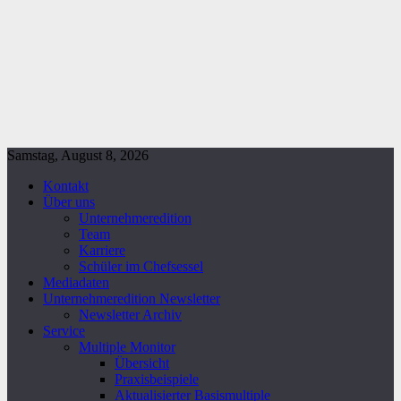
Samstag, August 8, 2026
Kontakt
Über uns
Unternehmeredition
Team
Karriere
Schüler im Chefsessel
Mediadaten
Unternehmeredition Newsletter
Newsletter Archiv
Service
Multiple Monitor
Übersicht
Praxisbeispiele
Aktualisierter Basismultiple