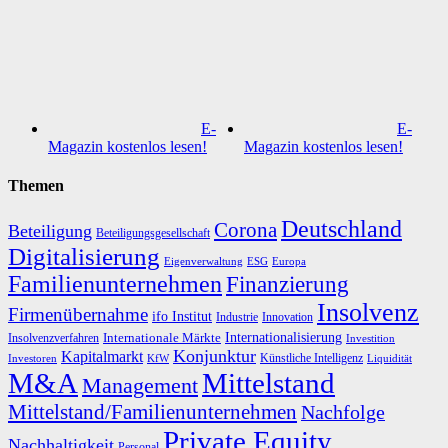
E-
E-
Magazin kostenlos lesen!
Magazin kostenlos lesen!
Themen
Deutschland
Corona
Beteiligung
Beteiligungsgesellschaft
Digitalisierung
Eigenverwaltung
ESG
Europa
Familienunternehmen
Finanzierung
Insolvenz
Firmenübernahme
ifo Institut
Innovation
Industrie
Internationalisierung
Internationale Märkte
Insolvenzverfahren
Investition
Konjunktur
Kapitalmarkt
Künstliche Intelligenz
Investoren
KfW
Liquidität
M&A
Mittelstand
Management
Mittelstand/Familienunternehmen
Nachfolge
Private Equity
Nachhaltigkeit
Personal