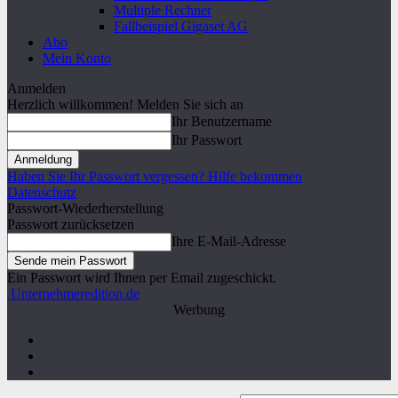
Multiple Rechner
Fallbeispiel Gigaset AG
Abo
Mein Konto
Anmelden
Herzlich willkommen! Melden Sie sich an
Ihr Benutzername
Ihr Passwort
Haben Sie Ihr Passwort vergessen? Hilfe bekommen
Datenschutz
Passwort-Wiederherstellung
Passwort zurücksetzen
Ihre E-Mail-Adresse
Ein Passwort wird Ihnen per Email zugeschickt.
Unternehmeredition.de
Werbung