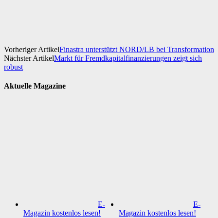
Facebook
X
WhatsApp
Linkedin
Vorheriger Artikel
Finastra unterstützt NORD/LB bei Transformation
Nächster Artikel
Markt für Fremdkapitalfinanzierungen zeigt sich
robust
Aktuelle Magazine
E-
E-
Magazin kostenlos lesen!
Magazin kostenlos lesen!