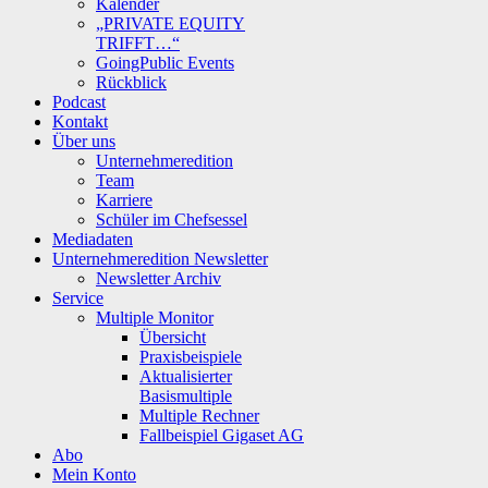
Kalender
„PRIVATE EQUITY
TRIFFT…“
GoingPublic Events
Rückblick
Podcast
Kontakt
Über uns
Unternehmeredition
Team
Karriere
Schüler im Chefsessel
Mediadaten
Unternehmeredition Newsletter
Newsletter Archiv
Service
Multiple Monitor
Übersicht
Praxisbeispiele
Aktualisierter
Basismultiple
Multiple Rechner
Fallbeispiel Gigaset AG
Abo
Mein Konto