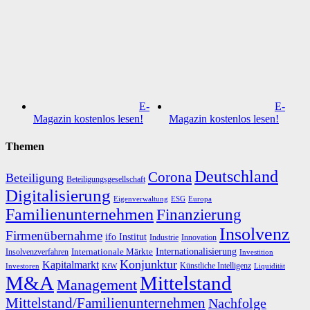
E-
E-
Magazin kostenlos lesen!
Magazin kostenlos lesen!
Themen
Deutschland
Corona
Beteiligung
Beteiligungsgesellschaft
Digitalisierung
Eigenverwaltung
ESG
Europa
Familienunternehmen
Finanzierung
Insolvenz
Firmenübernahme
ifo Institut
Innovation
Industrie
Internationalisierung
Internationale Märkte
Insolvenzverfahren
Investition
Konjunktur
Kapitalmarkt
Künstliche Intelligenz
Investoren
KfW
Liquidität
M&A
Mittelstand
Management
Mittelstand/Familienunternehmen
Nachfolge