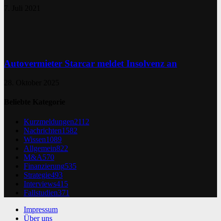
7. Juli 2021
Autovermieter Starcar meldet Insolvenz an
28. Oktober 2025
Beliebte Kategorie
Kurzmeldungen
2112
Nachrichten
1582
Wissen
1089
Allgemein
822
M&A
570
Finanzierung
535
Strategie
493
Interviews
415
Fallstudien
371
Impressum
Über uns