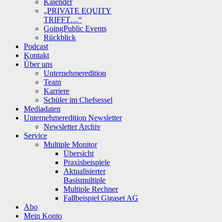
Kalender
„PRIVATE EQUITY
TRIFFT…“
GoingPublic Events
Rückblick
Podcast
Kontakt
Über uns
Unternehmeredition
Team
Karriere
Schüler im Chefsessel
Mediadaten
Unternehmeredition Newsletter
Newsletter Archiv
Service
Multiple Monitor
Übersicht
Praxisbeispiele
Aktualisierter
Basismultiple
Multiple Rechner
Fallbeispiel Gigaset AG
Abo
Mein Konto