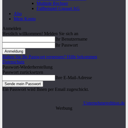
Multiple Rechner
Fallbeispiel Gigaset AG
Abo
Mein Konto
Anmelden
Herzlich willkommen! Melden Sie sich an
Ihr Benutzername
Ihr Passwort
Haben Sie Ihr Passwort vergessen? Hilfe bekommen
Datenschutz
Passwort-Wiederherstellung
Passwort zurücksetzen
Ihre E-Mail-Adresse
Ein Passwort wird Ihnen per Email zugeschickt.
Unternehmeredition.de
Werbung