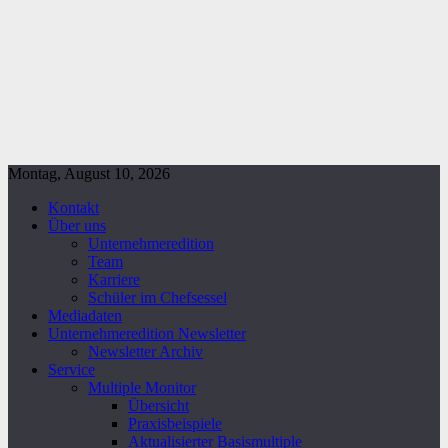
Montag, August 10, 2026
Kontakt
Über uns
Unternehmeredition
Team
Karriere
Schüler im Chefsessel
Mediadaten
Unternehmeredition Newsletter
Newsletter Archiv
Service
Multiple Monitor
Übersicht
Praxisbeispiele
Aktualisierter Basismultiple