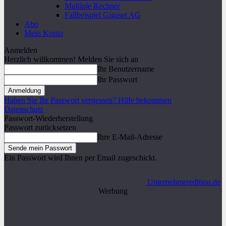
Multiple Rechner
Fallbeispiel Gigaset AG
Abo
Mein Konto
Anmelden
Herzlich willkommen! Melden Sie sich an
Ihr Benutzername
Ihr Passwort
Haben Sie Ihr Passwort vergessen? Hilfe bekommen
Datenschutz
Passwort-Wiederherstellung
Passwort zurücksetzen
Ihre E-Mail-Adresse
Ein Passwort wird Ihnen per Email zugeschickt.
Unternehmeredition.de
Werbung