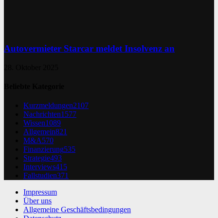
Autovermieter Starcar meldet Insolvenz an
28. Oktober 2025
Beliebte Kategorie
Kurzmeldungen
2107
Nachrichten
1577
Wissen
1089
Allgemein
821
M&A
570
Finanzierung
535
Strategie
493
Interviews
415
Fallstudien
371
Impressum
Über uns
Allgemeine Geschäftsbedingungen