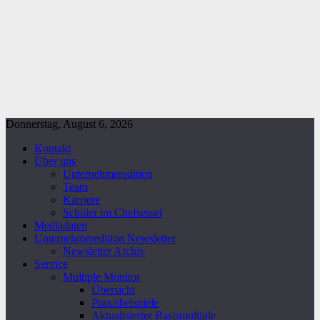
Donnerstag, August 6, 2026
Kontakt
Über uns
Unternehmeredition
Team
Karriere
Schüler im Chefsessel
Mediadaten
Unternehmeredition Newsletter
Newsletter Archiv
Service
Multiple Monitor
Übersicht
Praxisbeispiele
Aktualisierter Basismultiple