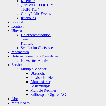
Kalender
„PRIVATE EQUITY
TRIFFT…“
GoingPublic Events
Rückblick
Podcast
Kontakt
Über uns
Unternehmeredition
Team
Karriere
Schüler im Chefsessel
Mediadaten
Unternehmeredition Newsletter
Newsletter Archiv
Service
Multiple Monitor
Übersicht
Praxisbeispiele
Aktualisierter
Basismultiple
Multiple Rechner
Fallbeispiel Gigaset AG
Abo
Mein Konto