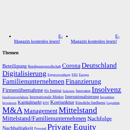
E-
E-
Magazin kostenlos lesen!
Magazin kostenlos lesen!
Themen
Deutschland
Corona
Beteiligung
Beteiligungsgesellschaft
Digitalisierung
Eigenverwaltung
ESG
Europa
Familienunternehmen
Finanzierung
Insolvenz
Firmenübernahme
ifo Institut
Innovation
Industrie
Internationalisierung
Internationale Märkte
Insolvenzverfahren
Investition
Konjunktur
Kapitalmarkt
Künstliche Intelligenz
Investoren
KfW
Liquidität
M&A
Mittelstand
Management
Mittelstand/Familienunternehmen
Nachfolge
Private Equity
Nachhaltigkeit
Personal