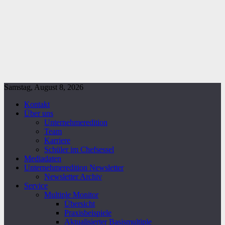
Samstag, August 8, 2026
Kontakt
Über uns
Unternehmeredition
Team
Karriere
Schüler im Chefsessel
Mediadaten
Unternehmeredition Newsletter
Newsletter Archiv
Service
Multiple Monitor
Übersicht
Praxisbeispiele
Aktualisierter Basismultiple