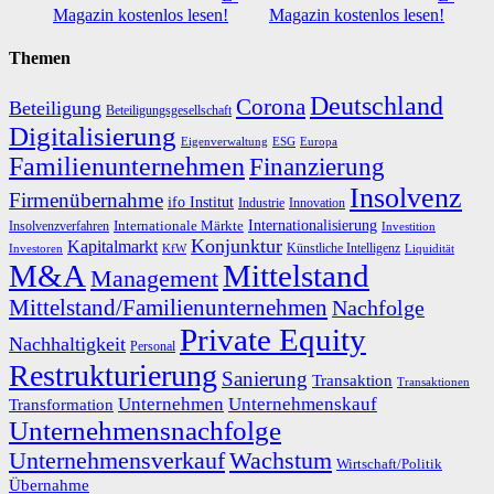
Magazin kostenlos lesen!
Magazin kostenlos lesen!
Themen
Deutschland
Corona
Beteiligung
Beteiligungsgesellschaft
Digitalisierung
Eigenverwaltung
ESG
Europa
Familienunternehmen
Finanzierung
Insolvenz
Firmenübernahme
ifo Institut
Innovation
Industrie
Internationalisierung
Internationale Märkte
Insolvenzverfahren
Investition
Konjunktur
Kapitalmarkt
Künstliche Intelligenz
Investoren
KfW
Liquidität
M&A
Mittelstand
Management
Mittelstand/Familienunternehmen
Nachfolge
Private Equity
Nachhaltigkeit
Personal
Restrukturierung
Sanierung
Transaktion
Transaktionen
Unternehmen
Unternehmenskauf
Transformation
Unternehmensnachfolge
Unternehmensverkauf
Wachstum
Wirtschaft/Politik
Übernahme