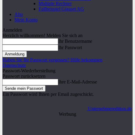
Multiple Rechner
Fallbeispiel Gigaset AG
Abo
Mein Konto
Anmelden
Herzlich willkommen! Melden Sie sich an
Ihr Benutzername
Ihr Passwort
Haben Sie Ihr Passwort vergessen? Hilfe bekommen
Datenschutz
Passwort-Wiederherstellung
Passwort zurücksetzen
Ihre E-Mail-Adresse
Ein Passwort wird Ihnen per Email zugeschickt.
Unternehmeredition.de
Werbung