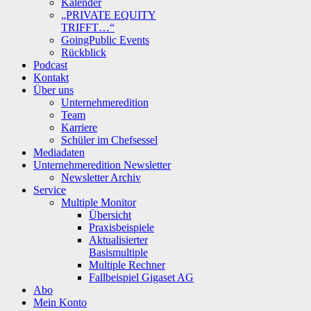
Kalender
„PRIVATE EQUITY
TRIFFT…“
GoingPublic Events
Rückblick
Podcast
Kontakt
Über uns
Unternehmeredition
Team
Karriere
Schüler im Chefsessel
Mediadaten
Unternehmeredition Newsletter
Newsletter Archiv
Service
Multiple Monitor
Übersicht
Praxisbeispiele
Aktualisierter
Basismultiple
Multiple Rechner
Fallbeispiel Gigaset AG
Abo
Mein Konto