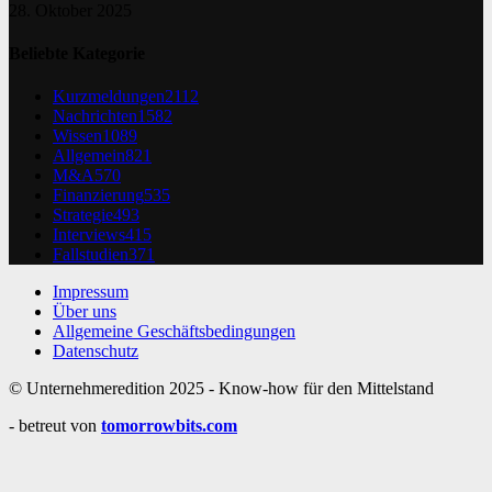
28. Oktober 2025
Beliebte Kategorie
Kurzmeldungen
2112
Nachrichten
1582
Wissen
1089
Allgemein
821
M&A
570
Finanzierung
535
Strategie
493
Interviews
415
Fallstudien
371
Impressum
Über uns
Allgemeine Geschäftsbedingungen
Datenschutz
© Unternehmeredition 2025 - Know-how für den Mittelstand
- betreut von
tomorrowbits.com