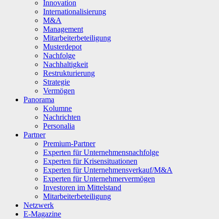
Innovation
Internationalisierung
M&A
Management
Mitarbeiterbeteiligung
Musterdepot
Nachfolge
Nachhaltigkeit
Restrukturierung
Strategie
Vermögen
Panorama
Kolumne
Nachrichten
Personalia
Partner
Premium-Partner
Experten für Unternehmensnachfolge
Experten für Krisensituationen
Experten für Unternehmensverkauf/M&A
Experten für Unternehmervermögen
Investoren im Mittelstand
Mitarbeiterbeteiligung
Netzwerk
E-Magazine