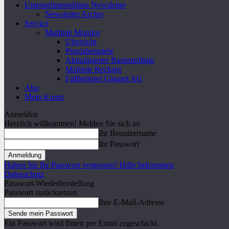
Unternehmeredition Newsletter
Newsletter Archiv
Service
Multiple Monitor
Übersicht
Praxisbeispiele
Aktualisierter Basismultiple
Multiple Rechner
Fallbeispiel Gigaset AG
Abo
Mein Konto
Anmelden
Herzlich willkommen! Melden Sie sich an
Ihr Benutzername
Ihr Passwort
Haben Sie Ihr Passwort vergessen? Hilfe bekommen
Datenschutz
Passwort-Wiederherstellung
Passwort zurücksetzen
Ihre E-Mail-Adresse
Ein Passwort wird Ihnen per Email zugeschickt.