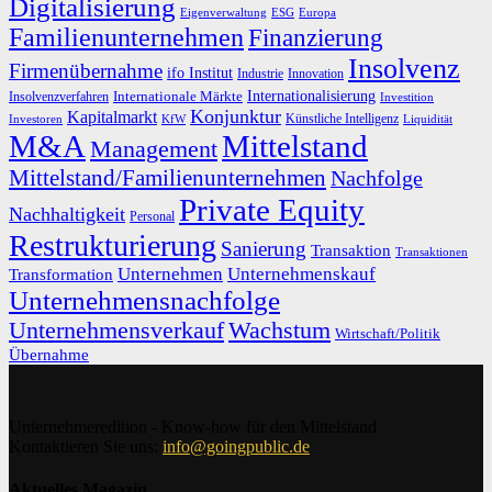
Digitalisierung
Eigenverwaltung
ESG
Europa
Familienunternehmen
Finanzierung
Insolvenz
Firmenübernahme
ifo Institut
Innovation
Industrie
Internationalisierung
Internationale Märkte
Insolvenzverfahren
Investition
Konjunktur
Kapitalmarkt
Künstliche Intelligenz
Investoren
KfW
Liquidität
M&A
Mittelstand
Management
Mittelstand/Familienunternehmen
Nachfolge
Private Equity
Nachhaltigkeit
Personal
Restrukturierung
Sanierung
Transaktion
Transaktionen
Unternehmen
Unternehmenskauf
Transformation
Unternehmensnachfolge
Unternehmensverkauf
Wachstum
Wirtschaft/Politik
Übernahme
Unternehmeredition - Know-how für den Mittelstand
Kontaktieren Sie uns:
info@goingpublic.de
Aktuelles Magazin