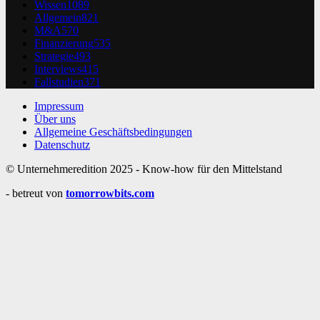
Wissen
1089
Allgemein
821
M&A
570
Finanzierung
535
Strategie
493
Interviews
415
Fallstudien
371
Impressum
Über uns
Allgemeine Geschäftsbedingungen
Datenschutz
© Unternehmeredition 2025 - Know-how für den Mittelstand
- betreut von
tomorrowbits.com