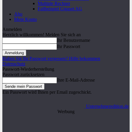
Multiple Rechner
Fallbeispiel Gigaset AG
Abo
Mein Konto
Anmelden
Herzlich willkommen! Melden Sie sich an
Ihr Benutzername
Ihr Passwort
Haben Sie Ihr Passwort vergessen? Hilfe bekommen
Datenschutz
Passwort-Wiederherstellung
Passwort zurücksetzen
Ihre E-Mail-Adresse
Ein Passwort wird Ihnen per Email zugeschickt.
Unternehmeredition.de
Werbung