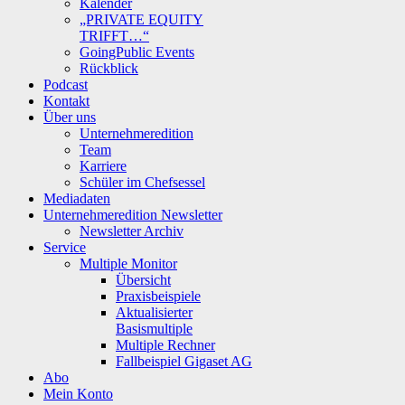
Kalender
„PRIVATE EQUITY
TRIFFT…“
GoingPublic Events
Rückblick
Podcast
Kontakt
Über uns
Unternehmeredition
Team
Karriere
Schüler im Chefsessel
Mediadaten
Unternehmeredition Newsletter
Newsletter Archiv
Service
Multiple Monitor
Übersicht
Praxisbeispiele
Aktualisierter
Basismultiple
Multiple Rechner
Fallbeispiel Gigaset AG
Abo
Mein Konto