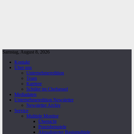
Samstag, August 8, 2026
Kontakt
Über uns
Unternehmeredition
Team
Karriere
Schüler im Chefsessel
Mediadaten
Unternehmeredition Newsletter
Newsletter Archiv
Service
Multiple Monitor
Übersicht
Praxisbeispiele
Aktualisierter Basismultiple