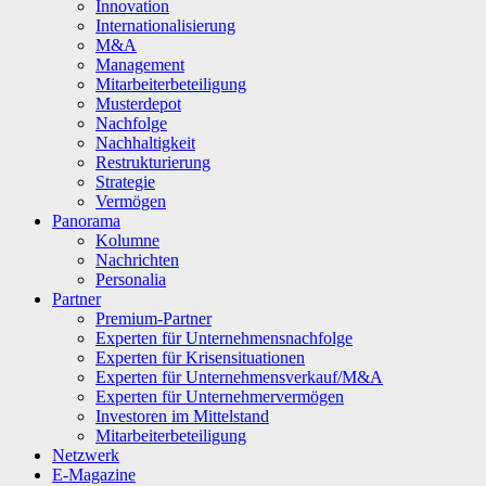
Innovation
Internationalisierung
M&A
Management
Mitarbeiterbeteiligung
Musterdepot
Nachfolge
Nachhaltigkeit
Restrukturierung
Strategie
Vermögen
Panorama
Kolumne
Nachrichten
Personalia
Partner
Premium-Partner
Experten für Unternehmensnachfolge
Experten für Krisensituationen
Experten für Unternehmensverkauf/M&A
Experten für Unternehmervermögen
Investoren im Mittelstand
Mitarbeiterbeteiligung
Netzwerk
E-Magazine