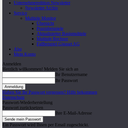
Unternehmeredition Newsletter
Newsletter Archiv
Service
Multiple Monitor
Übersicht
Praxisbeispiele
Aktualisierter Basismultiple
Multiple Rechner
Fallbeispiel Gigaset AG
Abo
Mein Konto
Anmelden
Herzlich willkommen! Melden Sie sich an
Ihr Benutzername
Ihr Passwort
Haben Sie Ihr Passwort vergessen? Hilfe bekommen
Datenschutz
Passwort-Wiederherstellung
Passwort zurücksetzen
Ihre E-Mail-Adresse
Ein Passwort wird Ihnen per Email zugeschickt.