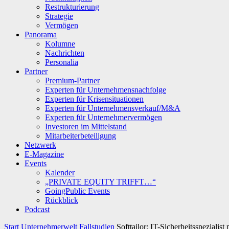
Restrukturierung
Strategie
Vermögen
Panorama
Kolumne
Nachrichten
Personalia
Partner
Premium-Partner
Experten für Unternehmensnachfolge
Experten für Krisensituationen
Experten für Unternehmensverkauf/M&A
Experten für Unternehmervermögen
Investoren im Mittelstand
Mitarbeiterbeteiligung
Netzwerk
E-Magazine
Events
Kalender
„PRIVATE EQUITY TRIFFT…“
GoingPublic Events
Rückblick
Podcast
Start
Unternehmerwelt
Fallstudien
Softtailor: IT-Sicherheitsspezialis