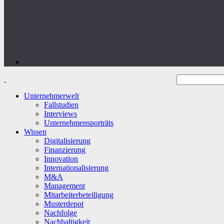
Unternehmerwelt
Fallstudien
Interviews
Unternehmensporträts
Wissen
Digitalisierung
Finanzierung
Innovation
Internationalisierung
M&A
Management
Mitarbeiterbeteiligung
Musterdepot
Nachfolge
Nachhaltigkeit