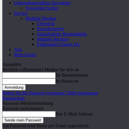
Unternehmeredition Newsletter
Newsletter Archiv
Service
Multiple Monitor
Übersicht
Praxisbeispiele
Aktualisierter Basismultiple
Multiple Rechner
Fallbeispiel Gigaset AG
Abo
Mein Konto
Anmelden
Herzlich willkommen! Melden Sie sich an
Ihr Benutzername
Ihr Passwort
Haben Sie Ihr Passwort vergessen? Hilfe bekommen
Datenschutz
Passwort-Wiederherstellung
Passwort zurücksetzen
Ihre E-Mail-Adresse
Ein Passwort wird Ihnen per Email zugeschickt.