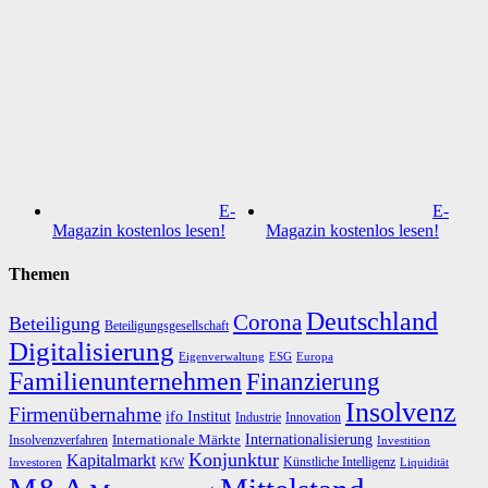
E-
E-
Magazin kostenlos lesen!
Magazin kostenlos lesen!
Themen
Deutschland
Corona
Beteiligung
Beteiligungsgesellschaft
Digitalisierung
Eigenverwaltung
ESG
Europa
Familienunternehmen
Finanzierung
Insolvenz
Firmenübernahme
ifo Institut
Innovation
Industrie
Internationalisierung
Internationale Märkte
Insolvenzverfahren
Investition
Konjunktur
Kapitalmarkt
Künstliche Intelligenz
Investoren
KfW
Liquidität