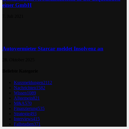
einer GmbH
7. Juli 2021
Autovermieter Starcar meldet Insolvenz an
28. Oktober 2025
Beliebte Kategorie
Kurzmeldungen
2112
Nachrichten
1582
Wissen
1089
Allgemein
821
M&A
570
Finanzierung
535
Strategie
493
Interviews
415
Fallstudien
371