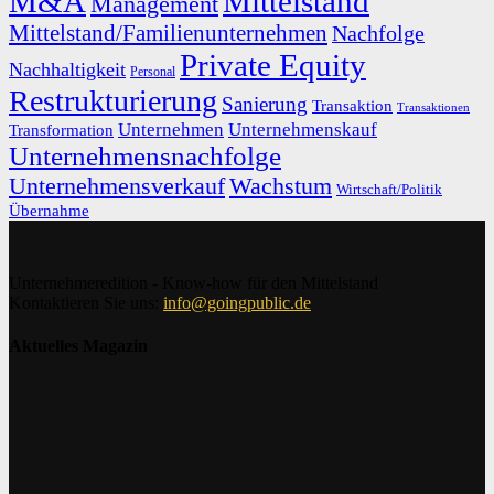
M&A
Mittelstand
Management
Mittelstand/Familienunternehmen
Nachfolge
Private Equity
Nachhaltigkeit
Personal
Restrukturierung
Sanierung
Transaktion
Transaktionen
Unternehmen
Unternehmenskauf
Transformation
Unternehmensnachfolge
Unternehmensverkauf
Wachstum
Wirtschaft/Politik
Übernahme
Unternehmeredition - Know-how für den Mittelstand
Kontaktieren Sie uns:
info@goingpublic.de
Aktuelles Magazin