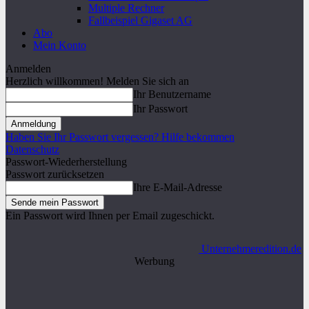
Multiple Rechner
Fallbeispiel Gigaset AG
Abo
Mein Konto
Anmelden
Herzlich willkommen! Melden Sie sich an
Ihr Benutzername
Ihr Passwort
Haben Sie Ihr Passwort vergessen? Hilfe bekommen
Datenschutz
Passwort-Wiederherstellung
Passwort zurücksetzen
Ihre E-Mail-Adresse
Ein Passwort wird Ihnen per Email zugeschickt.
Unternehmeredition.de
Werbung