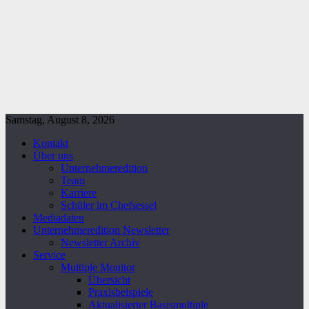
Samstag, August 8, 2026
Kontakt
Über uns
Unternehmeredition
Team
Karriere
Schüler im Chefsessel
Mediadaten
Unternehmeredition Newsletter
Newsletter Archiv
Service
Multiple Monitor
Übersicht
Praxisbeispiele
Aktualisierter Basismultiple