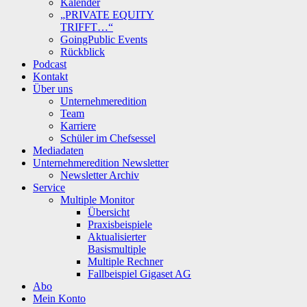
Kalender
„PRIVATE EQUITY
TRIFFT…“
GoingPublic Events
Rückblick
Podcast
Kontakt
Über uns
Unternehmeredition
Team
Karriere
Schüler im Chefsessel
Mediadaten
Unternehmeredition Newsletter
Newsletter Archiv
Service
Multiple Monitor
Übersicht
Praxisbeispiele
Aktualisierter
Basismultiple
Multiple Rechner
Fallbeispiel Gigaset AG
Abo
Mein Konto