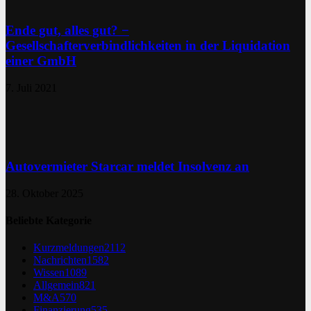
Ende gut, alles gut? −
Gesellschafterverbindlichkeiten in der Liquidation
einer GmbH
7. Juli 2021
Autovermieter Starcar meldet Insolvenz an
28. Oktober 2025
Beliebte Kategorie
Kurzmeldungen
2112
Nachrichten
1582
Wissen
1089
Allgemein
821
M&A
570
Finanzierung
535