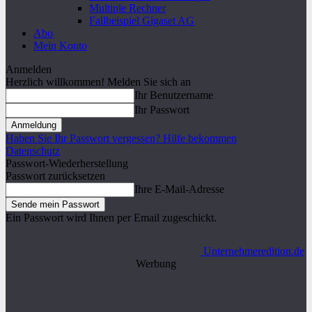
Multiple Rechner
Fallbeispiel Gigaset AG
Abo
Mein Konto
Anmelden
Herzlich willkommen! Melden Sie sich an
Ihr Benutzername
Ihr Passwort
Haben Sie Ihr Passwort vergessen? Hilfe bekommen
Datenschutz
Passwort-Wiederherstellung
Passwort zurücksetzen
Ihre E-Mail-Adresse
Ein Passwort wird Ihnen per Email zugeschickt.
Unternehmeredition.de
Werbung