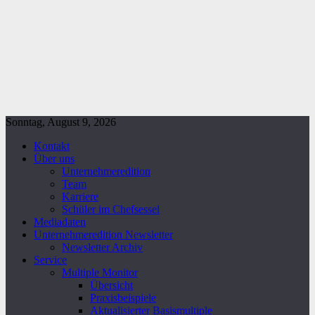
Sonntag, August 9, 2026
Kontakt
Über uns
Unternehmeredition
Team
Karriere
Schüler im Chefsessel
Mediadaten
Unternehmeredition Newsletter
Newsletter Archiv
Service
Multiple Monitor
Übersicht
Praxisbeispiele
Aktualisierter Basismultiple