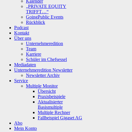
Kalender
„PRIVATE EQUITY
TRIFFT…“
GoingPublic Events
Rückblick
Podcast
Kontakt
Über uns
Unternehmeredition
Team
Karriere
Schüler im Chefsessel
Mediadaten
Unternehmeredition Newsletter
Newsletter Archiv
Service
Multiple Monitor
Übersicht
Praxisbeispiele
Aktualisierter
Basismultiple
Multiple Rechner
Fallbeispiel Gigaset AG
Abo
Mein Konto