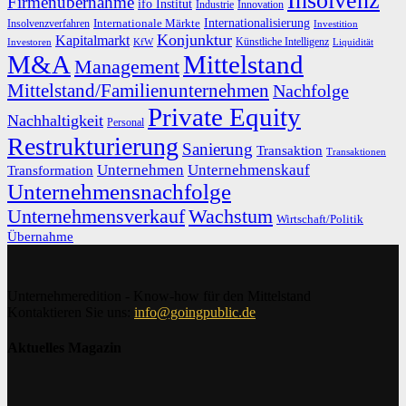
Insolvenz
Firmenübernahme
ifo Institut
Innovation
Industrie
Internationalisierung
Internationale Märkte
Insolvenzverfahren
Investition
Konjunktur
Kapitalmarkt
Künstliche Intelligenz
Investoren
KfW
Liquidität
M&A
Mittelstand
Management
Mittelstand/Familienunternehmen
Nachfolge
Private Equity
Nachhaltigkeit
Personal
Restrukturierung
Sanierung
Transaktion
Transaktionen
Unternehmen
Unternehmenskauf
Transformation
Unternehmensnachfolge
Unternehmensverkauf
Wachstum
Wirtschaft/Politik
Übernahme
Unternehmeredition - Know-how für den Mittelstand
Kontaktieren Sie uns:
info@goingpublic.de
Aktuelles Magazin