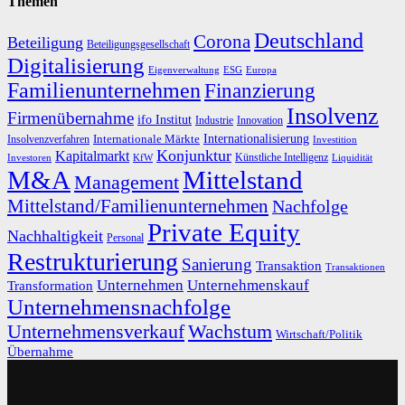
Themen
Deutschland
Corona
Beteiligung
Beteiligungsgesellschaft
Digitalisierung
Eigenverwaltung
ESG
Europa
Familienunternehmen
Finanzierung
Insolvenz
Firmenübernahme
ifo Institut
Innovation
Industrie
Internationalisierung
Internationale Märkte
Insolvenzverfahren
Investition
Konjunktur
Kapitalmarkt
Künstliche Intelligenz
Investoren
KfW
Liquidität
M&A
Mittelstand
Management
Mittelstand/Familienunternehmen
Nachfolge
Private Equity
Nachhaltigkeit
Personal
Restrukturierung
Sanierung
Transaktion
Transaktionen
Unternehmen
Unternehmenskauf
Transformation
Unternehmensnachfolge
Unternehmensverkauf
Wachstum
Wirtschaft/Politik
Übernahme