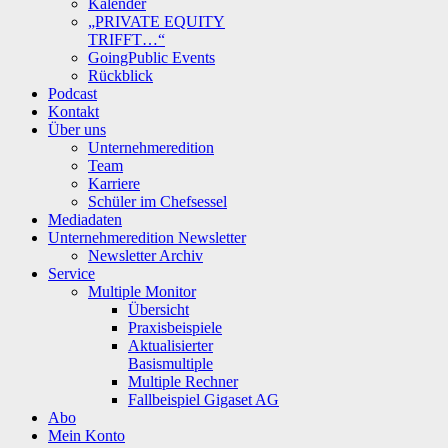
Kalender
„PRIVATE EQUITY
TRIFFT…“
GoingPublic Events
Rückblick
Podcast
Kontakt
Über uns
Unternehmeredition
Team
Karriere
Schüler im Chefsessel
Mediadaten
Unternehmeredition Newsletter
Newsletter Archiv
Service
Multiple Monitor
Übersicht
Praxisbeispiele
Aktualisierter
Basismultiple
Multiple Rechner
Fallbeispiel Gigaset AG
Abo
Mein Konto