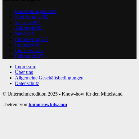
Kurzmeldungen
2112
Nachrichten
1582
Wissen
1089
Allgemein
821
M&A
570
Finanzierung
535
Strategie
493
Interviews
415
Fallstudien
371
Impressum
Über uns
Allgemeine Geschäftsbedingungen
Datenschutz
© Unternehmeredition 2025 - Know-how für den Mittelstand
- betreut von
tomorrowbits.com