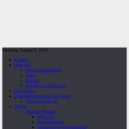
Samstag, August 8, 2026
Kontakt
Über uns
Unternehmeredition
Team
Karriere
Schüler im Chefsessel
Mediadaten
Unternehmeredition Newsletter
Newsletter Archiv
Service
Multiple Monitor
Übersicht
Praxisbeispiele
Aktualisierter Basismultiple