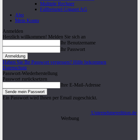
Multiple Rechner
Fallbeispiel Gigaset AG
Abo
Mein Konto
Anmelden
Herzlich willkommen! Melden Sie sich an
Ihr Benutzername
Ihr Passwort
Haben Sie Ihr Passwort vergessen? Hilfe bekommen
Datenschutz
Passwort-Wiederherstellung
Passwort zurücksetzen
Ihre E-Mail-Adresse
Ein Passwort wird Ihnen per Email zugeschickt.
Unternehmeredition.de
Werbung