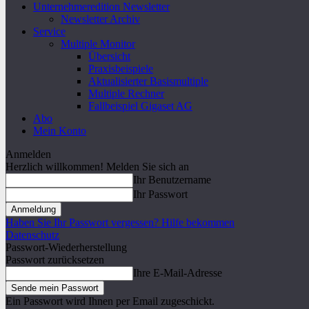
Unternehmeredition Newsletter
Newsletter Archiv
Service
Multiple Monitor
Übersicht
Praxisbeispiele
Aktualisierter Basismultiple
Multiple Rechner
Fallbeispiel Gigaset AG
Abo
Mein Konto
Anmelden
Herzlich willkommen! Melden Sie sich an
Ihr Benutzername
Ihr Passwort
Haben Sie Ihr Passwort vergessen? Hilfe bekommen
Datenschutz
Passwort-Wiederherstellung
Passwort zurücksetzen
Ihre E-Mail-Adresse
Ein Passwort wird Ihnen per Email zugeschickt.