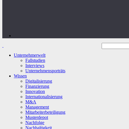
Unternehmerwelt
Fallstudien
Interviews
Unternehmensporträts
Wissen
Digitalisierung
Finanzierung
Innovation
Internationalisierung
M&A
Management
Mitarbeiterbeteiligung
Musterdepot
Nachfolge
Nachhaltigkeit