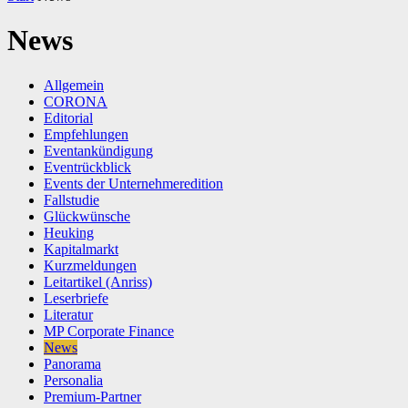
News
Allgemein
CORONA
Editorial
Empfehlungen
Eventankündigung
Eventrückblick
Events der Unternehmeredition
Fallstudie
Glückwünsche
Heuking
Kapitalmarkt
Kurzmeldungen
Leitartikel (Anriss)
Leserbriefe
Literatur
MP Corporate Finance
News
Panorama
Personalia
Premium-Partner