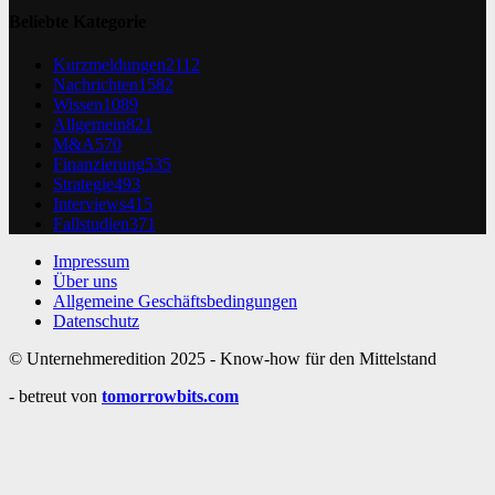
Beliebte Kategorie
Kurzmeldungen
2112
Nachrichten
1582
Wissen
1089
Allgemein
821
M&A
570
Finanzierung
535
Strategie
493
Interviews
415
Fallstudien
371
Impressum
Über uns
Allgemeine Geschäftsbedingungen
Datenschutz
© Unternehmeredition 2025 - Know-how für den Mittelstand
- betreut von
tomorrowbits.com