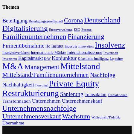
Themen
Deutschland
Corona
Beteiligung
Beteiligungsgesellschaft
Digitalisierung
Eigenverwaltung
ESG
Europa
Familienunternehmen
Finanzierung
Insolvenz
Firmenübernahme
ifo Institut
Innovation
Industrie
Internationalisierung
Internationale Märkte
Insolvenzverfahren
Investition
Konjunktur
Kapitalmarkt
Künstliche Intelligenz
Investoren
KfW
Liquidität
M&A
Mittelstand
Management
Mittelstand/Familienunternehmen
Nachfolge
Private Equity
Nachhaltigkeit
Personal
Restrukturierung
Sanierung
Transaktion
Transaktionen
Unternehmen
Unternehmenskauf
Transformation
Unternehmensnachfolge
Unternehmensverkauf
Wachstum
Wirtschaft/Politik
Übernahme