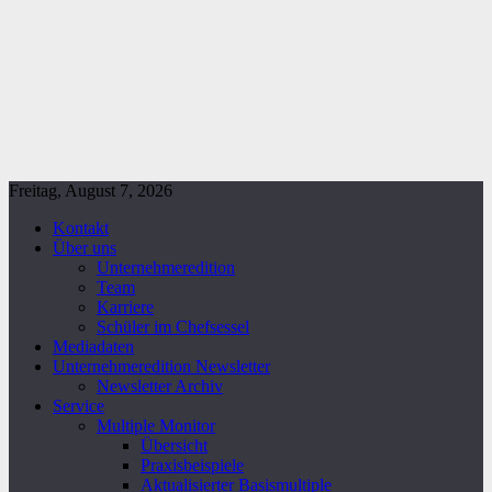
Freitag, August 7, 2026
Kontakt
Über uns
Unternehmeredition
Team
Karriere
Schüler im Chefsessel
Mediadaten
Unternehmeredition Newsletter
Newsletter Archiv
Service
Multiple Monitor
Übersicht
Praxisbeispiele
Aktualisierter Basismultiple