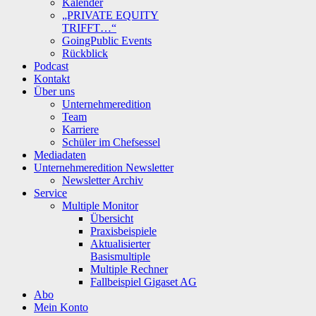
Kalender
„PRIVATE EQUITY
TRIFFT…“
GoingPublic Events
Rückblick
Podcast
Kontakt
Über uns
Unternehmeredition
Team
Karriere
Schüler im Chefsessel
Mediadaten
Unternehmeredition Newsletter
Newsletter Archiv
Service
Multiple Monitor
Übersicht
Praxisbeispiele
Aktualisierter
Basismultiple
Multiple Rechner
Fallbeispiel Gigaset AG
Abo
Mein Konto