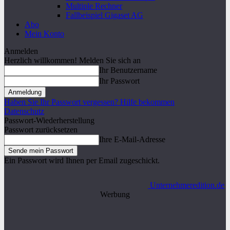
Multiple Rechner
Fallbeispiel Gigaset AG
Abo
Mein Konto
Anmelden
Herzlich willkommen! Melden Sie sich an
Ihr Benutzername
Ihr Passwort
Haben Sie Ihr Passwort vergessen? Hilfe bekommen
Datenschutz
Passwort-Wiederherstellung
Passwort zurücksetzen
Ihre E-Mail-Adresse
Ein Passwort wird Ihnen per Email zugeschickt.
Unternehmeredition.de
Werbung