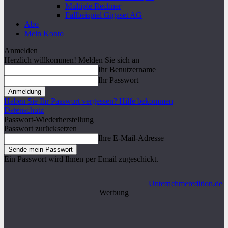
Multiple Rechner
Fallbeispiel Gigaset AG
Abo
Mein Konto
Anmelden
Herzlich willkommen! Melden Sie sich an
Ihr Benutzername
Ihr Passwort
Haben Sie Ihr Passwort vergessen? Hilfe bekommen
Datenschutz
Passwort-Wiederherstellung
Passwort zurücksetzen
Ihre E-Mail-Adresse
Ein Passwort wird Ihnen per Email zugeschickt.
Unternehmeredition.de
Werbung