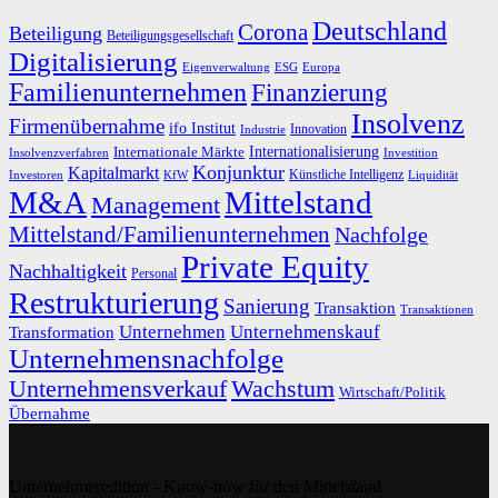
Deutschland
Corona
Beteiligung
Beteiligungsgesellschaft
Digitalisierung
Eigenverwaltung
ESG
Europa
Familienunternehmen
Finanzierung
Insolvenz
Firmenübernahme
ifo Institut
Innovation
Industrie
Internationalisierung
Internationale Märkte
Insolvenzverfahren
Investition
Konjunktur
Kapitalmarkt
Künstliche Intelligenz
Investoren
KfW
Liquidität
M&A
Mittelstand
Management
Mittelstand/Familienunternehmen
Nachfolge
Private Equity
Nachhaltigkeit
Personal
Restrukturierung
Sanierung
Transaktion
Transaktionen
Unternehmen
Unternehmenskauf
Transformation
Unternehmensnachfolge
Unternehmensverkauf
Wachstum
Wirtschaft/Politik
Übernahme
Unternehmeredition - Know-how für den Mittelstand