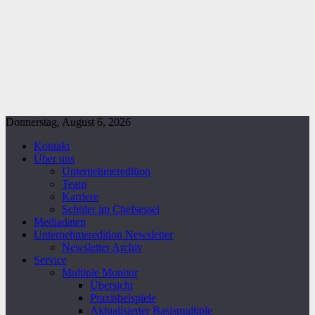
Donnerstag, August 6, 2026
Kontakt
Über uns
Unternehmeredition
Team
Karriere
Schüler im Chefsessel
Mediadaten
Unternehmeredition Newsletter
Newsletter Archiv
Service
Multiple Monitor
Übersicht
Praxisbeispiele
Aktualisierter Basismultiple