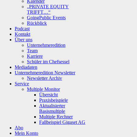
Kalender
„PRIVATE EQUITY
TRIFFT…“
GoingPublic Events
Rückblick
Podcast
Kontakt
Über uns
Unternehmeredition
Team
Karriere
Schüler im Chefsessel
Mediadaten
Unternehmeredition Newsletter
Newsletter Archiv
Service
Multiple Monitor
Übersicht
Praxisbeispiele
Aktualisierter
Basismultiple
Multiple Rechner
Fallbeispiel Gigaset AG
Abo
Mein Konto