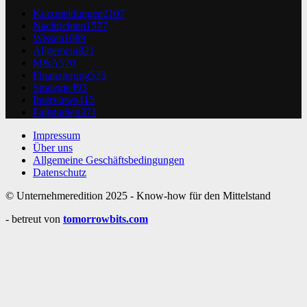
Kurzmeldungen
2107
Nachrichten
1577
Wissen
1089
Allgemein
821
M&A
570
Finanzierung
535
Strategie
493
Interviews
415
Fallstudien
371
Impressum
Über uns
Allgemeine Geschäftsbedingungen
Datenschutz
© Unternehmeredition 2025 - Know-how für den Mittelstand
- betreut von
tomorrowbits.com