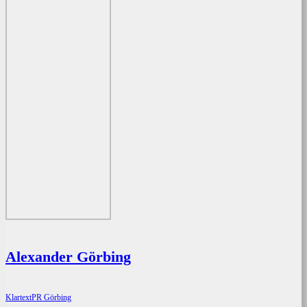
Alexander Görbing
KlartextPR Görbing