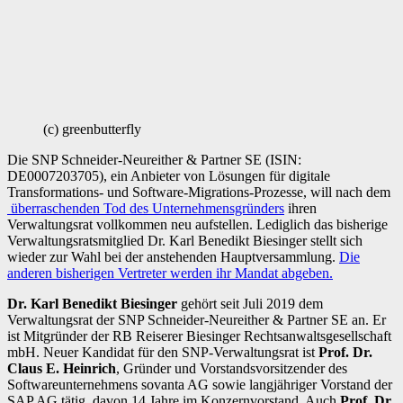
(c) greenbutterfly
Die SNP Schneider-Neureither & Partner SE (ISIN:
DE0007203705), ein Anbieter von Lösungen für digitale
Transformations- und Software-Migrations-Prozesse, will nach dem
überraschenden Tod des Unternehmensgründers
ihren
Verwaltungsrat vollkommen neu aufstellen. Lediglich das bisherige
Verwaltungsratsmitglied Dr. Karl Benedikt Biesinger stellt sich
wieder zur Wahl bei der anstehenden Hauptversammlung.
Die
anderen bisherigen Vertreter werden ihr Mandat abgeben.
Dr. Karl Benedikt Biesinger
gehört seit Juli 2019 dem
Verwaltungsrat der SNP Schneider-Neureither & Partner SE an. Er
ist Mitgründer der RB Reiserer Biesinger Rechtsanwaltsgesellschaft
mbH. Neuer Kandidat für den SNP-Verwaltungsrat ist
Prof. Dr.
Claus E. Heinrich
, Gründer und Vorstandsvorsitzender des
Softwareunternehmens sovanta AG sowie langjähriger Vorstand der
SAP AG tätig, davon 14 Jahre im Konzernvorstand. Auch
Prof. Dr.