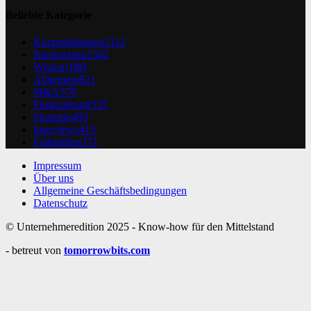
Beliebte Kategorie
Kurzmeldungen
2112
Nachrichten
1582
Wissen
1089
Allgemein
821
M&A
570
Finanzierung
535
Strategie
493
Interviews
415
Fallstudien
371
Impressum
Über uns
Allgemeine Geschäftsbedingungen
Datenschutz
© Unternehmeredition 2025 - Know-how für den Mittelstand
- betreut von
tomorrowbits.com