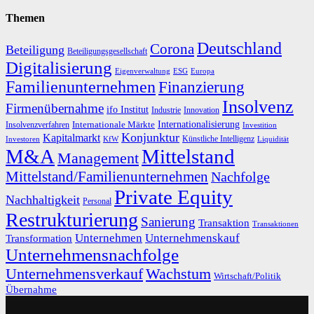
Themen
Deutschland
Corona
Beteiligung
Beteiligungsgesellschaft
Digitalisierung
Eigenverwaltung
ESG
Europa
Familienunternehmen
Finanzierung
Insolvenz
Firmenübernahme
ifo Institut
Innovation
Industrie
Internationalisierung
Internationale Märkte
Insolvenzverfahren
Investition
Konjunktur
Kapitalmarkt
Künstliche Intelligenz
Investoren
KfW
Liquidität
M&A
Mittelstand
Management
Mittelstand/Familienunternehmen
Nachfolge
Private Equity
Nachhaltigkeit
Personal
Restrukturierung
Sanierung
Transaktion
Transaktionen
Unternehmen
Unternehmenskauf
Transformation
Unternehmensnachfolge
Unternehmensverkauf
Wachstum
Wirtschaft/Politik
Übernahme