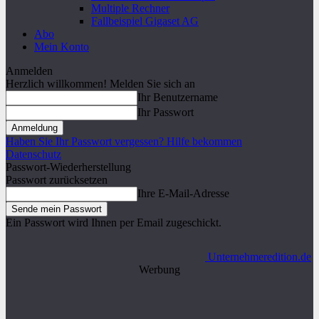
Multiple Rechner
Fallbeispiel Gigaset AG
Abo
Mein Konto
Anmelden
Herzlich willkommen! Melden Sie sich an
Ihr Benutzername
Ihr Passwort
Haben Sie Ihr Passwort vergessen? Hilfe bekommen
Datenschutz
Passwort-Wiederherstellung
Passwort zurücksetzen
Ihre E-Mail-Adresse
Ein Passwort wird Ihnen per Email zugeschickt.
Unternehmeredition.de
Werbung