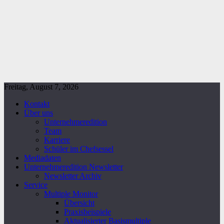
Freitag, August 7, 2026
Kontakt
Über uns
Unternehmeredition
Team
Karriere
Schüler im Chefsessel
Mediadaten
Unternehmeredition Newsletter
Newsletter Archiv
Service
Multiple Monitor
Übersicht
Praxisbeispiele
Aktualisierter Basismultiple