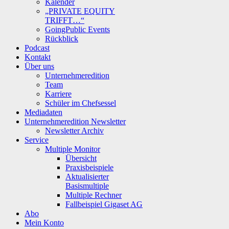
Kalender
„PRIVATE EQUITY
TRIFFT…“
GoingPublic Events
Rückblick
Podcast
Kontakt
Über uns
Unternehmeredition
Team
Karriere
Schüler im Chefsessel
Mediadaten
Unternehmeredition Newsletter
Newsletter Archiv
Service
Multiple Monitor
Übersicht
Praxisbeispiele
Aktualisierter
Basismultiple
Multiple Rechner
Fallbeispiel Gigaset AG
Abo
Mein Konto