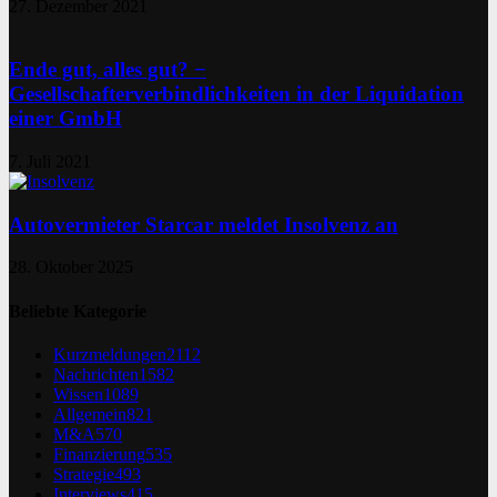
27. Dezember 2021
Ende gut, alles gut? −
Gesellschafterverbindlichkeiten in der Liquidation
einer GmbH
7. Juli 2021
Autovermieter Starcar meldet Insolvenz an
28. Oktober 2025
Beliebte Kategorie
Kurzmeldungen
2112
Nachrichten
1582
Wissen
1089
Allgemein
821
M&A
570
Finanzierung
535
Strategie
493
Interviews
415