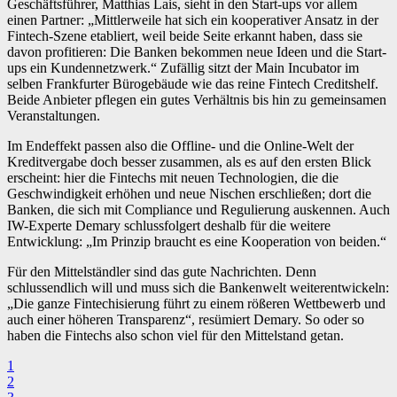
Geschäftsführer, Matthias Lais, sieht in den Start-ups vor allem
einen Partner: „Mittlerweile hat sich ein kooperativer Ansatz in der
Fintech-Szene etabliert, weil beide Seite erkannt haben, dass sie
davon profitieren: Die Banken bekommen neue Ideen und die Start-
ups ein Kundennetzwerk.“ Zufällig sitzt der Main Incubator im
selben Frankfurter Bürogebäude wie das reine Fintech Creditshelf.
Beide Anbieter pflegen ein gutes Verhältnis bis hin zu gemeinsamen
Veranstaltungen.
Im Endeffekt passen also die Offline- und die Online-Welt der
Kreditvergabe doch besser zusammen, als es auf den ersten Blick
erscheint: hier die Fintechs mit neuen Technologien, die die
Geschwindigkeit erhöhen und neue Nischen erschließen; dort die
Banken, die sich mit Compliance und Regulierung auskennen. Auch
IW-Experte Demary schlussfolgert deshalb für die weitere
Entwicklung: „Im Prinzip braucht es eine Kooperation von beiden.“
Für den Mittelständler sind das gute Nachrichten. Denn
schlussendlich will und muss sich die Bankenwelt weiterentwickeln:
„Die ganze Fintechisierung führt zu einem rößeren Wettbewerb und
auch einer höheren Transparenz“, resümiert Demary. So oder so
haben die Fintechs also schon viel für den Mittelstand getan.
1
2