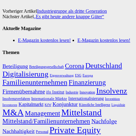
Vorheriger Artikel
Industriegruppe als dritte Generation
Nächster Artikel
„Es gibt heute andere knappe Güter“
Aktuelle Magazine
E-Magazin kostenlos lesen!
E-Magazin kostenlos lesen!
Themen
Deutschland
Corona
Beteiligung
Beteiligungsgesellschaft
Digitalisierung
Eigenverwaltung
ESG
Europa
Familienunternehmen
Finanzierung
Insolvenz
Firmenübernahme
ifo Institut
Innovation
Industrie
Internationalisierung
Internationale Märkte
Insolvenzverfahren
Investition
Konjunktur
Kapitalmarkt
Künstliche Intelligenz
Investoren
KfW
Liquidität
M&A
Mittelstand
Management
Mittelstand/Familienunternehmen
Nachfolge
Private Equity
Nachhaltigkeit
Personal