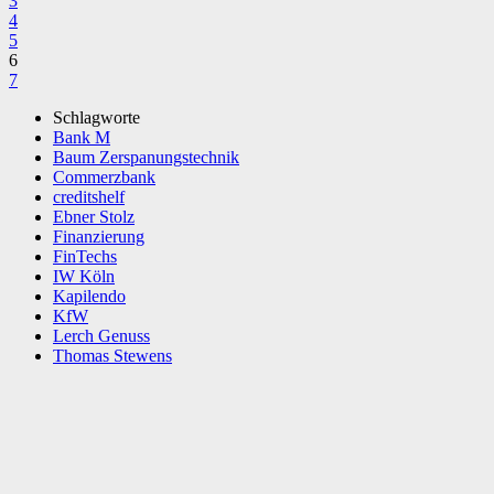
3
4
5
6
7
Schlagworte
Bank M
Baum Zerspanungstechnik
Commerzbank
creditshelf
Ebner Stolz
Finanzierung
FinTechs
IW Köln
Kapilendo
KfW
Lerch Genuss
Thomas Stewens
Facebook
X
WhatsApp
Linkedin