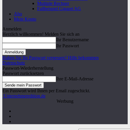
Multiple Rechner
Fallbeispiel Gigaset AG
Abo
Mein Konto
Anmelden
Herzlich willkommen! Melden Sie sich an
Ihr Benutzername
Ihr Passwort
Haben Sie Ihr Passwort vergessen? Hilfe bekommen
Datenschutz
Passwort-Wiederherstellung
Passwort zurücksetzen
Ihre E-Mail-Adresse
Ein Passwort wird Ihnen per Email zugeschickt.
Unternehmeredition.de
Werbung