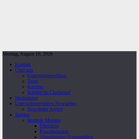
Montag, August 10, 2026
Kontakt
Über uns
Unternehmeredition
Team
Karriere
Schüler im Chefsessel
Mediadaten
Unternehmeredition Newsletter
Newsletter Archiv
Service
Multiple Monitor
Übersicht
Praxisbeispiele
Aktualisierter Basismultiple