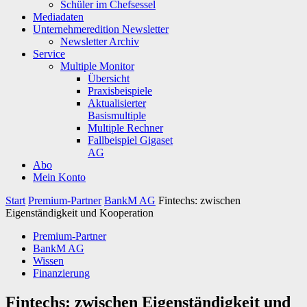
Schüler im Chefsessel
Mediadaten
Unternehmeredition Newsletter
Newsletter Archiv
Service
Multiple Monitor
Übersicht
Praxisbeispiele
Aktualisierter
Basismultiple
Multiple Rechner
Fallbeispiel Gigaset
AG
Abo
Mein Konto
Start
Premium-Partner
BankM AG
Fintechs: zwischen
Eigenständigkeit und Kooperation
Premium-Partner
BankM AG
Wissen
Finanzierung
Fintechs: zwischen Eigenständigkeit und