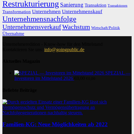
Restrukturierung
Sanierung
Transaktion
Transaktionen
Unternehmen
Unternehmenskauf
Transformation
Unternehmensnachfolge
Unternehmensverkauf
Wachstum
Wirtschaft/Politik
Übernahme
Unternehmeredition - Know-how für den Mittelstand
Kontaktieren Sie uns:
info@goingpublic.de
Aktuelles Magazin
SPEZIAL —
Investoren im Mittelstand 2026
€
0,00
€
0,00
Beliebte Beiträge
Familien-KG: Neue Möglichkeiten ab 2022