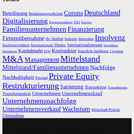
Deutschland
Corona
Beteiligung
Beteiligungsgesellschaft
Digitalisierung
Eigenverwaltung
ESG
Europa
Familienunternehmen
Finanzierung
Insolvenz
Firmenübernahme
ifo Institut
Innovation
Industrie
Internationalisierung
Internationale Märkte
Insolvenzverfahren
Investition
Konjunktur
Kapitalmarkt
Künstliche Intelligenz
Investoren
KfW
Liquidität
M&A
Mittelstand
Management
Mittelstand/Familienunternehmen
Nachfolge
Private Equity
Nachhaltigkeit
Personal
Restrukturierung
Sanierung
Transaktion
Transaktionen
Unternehmen
Unternehmenskauf
Transformation
Unternehmensnachfolge
Unternehmensverkauf
Wachstum
Wirtschaft/Politik
Übernahme