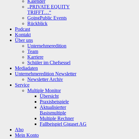
Kalender
„PRIVATE EQUITY
TRIFFT…“
GoingPublic Events
Rückblick
Podcast
Kontakt
Über uns
Unternehmeredition
Team
Karriere
Schüler im Chefsessel
Mediadaten
Unternehmeredition Newsletter
Newsletter Archiv
Service
Multiple Monitor
Übersicht
Praxisbeispiele
Aktualisierter
Basismultiple
Multiple Rechner
Fallbeispiel Gigaset AG
Abo
Mein Konto