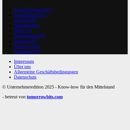
Kurzmeldungen
2112
Nachrichten
1582
Wissen
1089
Allgemein
821
M&A
570
Finanzierung
535
Strategie
493
Interviews
415
Fallstudien
371
Impressum
Über uns
Allgemeine Geschäftsbedingungen
Datenschutz
© Unternehmeredition 2025 - Know-how für den Mittelstand
- betreut von
tomorrowbits.com