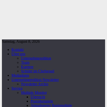
Samstag, August 8, 2026
Kontakt
Über uns
Unternehmeredition
Team
Karriere
Schüler im Chefsessel
Mediadaten
Unternehmeredition Newsletter
Newsletter Archiv
Service
Multiple Monitor
Übersicht
Praxisbeispiele
Aktualisierter Basismultiple