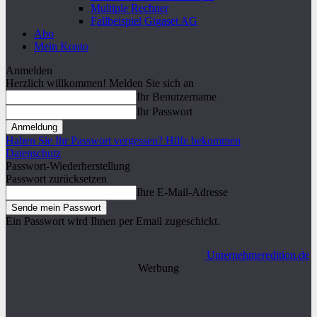
Multiple Rechner
Fallbeispiel Gigaset AG
Abo
Mein Konto
Anmelden
Herzlich willkommen! Melden Sie sich an
Ihr Benutzername
Ihr Passwort
Haben Sie Ihr Passwort vergessen? Hilfe bekommen
Datenschutz
Passwort-Wiederherstellung
Passwort zurücksetzen
Ihre E-Mail-Adresse
Ein Passwort wird Ihnen per Email zugeschickt.
Unternehmeredition.de
Werbung