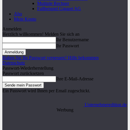
Multiple Rechner
Fallbeispiel Gigaset AG
Abo
Mein Konto
Anmelden
Herzlich willkommen! Melden Sie sich an
Ihr Benutzername
Ihr Passwort
Haben Sie Ihr Passwort vergessen? Hilfe bekommen
Datenschutz
Passwort-Wiederherstellung
Passwort zurücksetzen
Ihre E-Mail-Adresse
Ein Passwort wird Ihnen per Email zugeschickt.
Unternehmeredition.de
Werbung