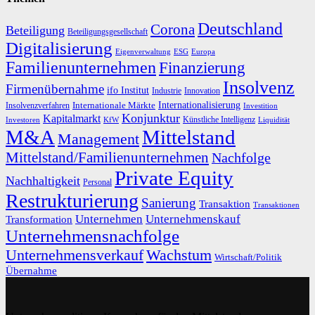
Deutschland
Corona
Beteiligung
Beteiligungsgesellschaft
Digitalisierung
Eigenverwaltung
ESG
Europa
Familienunternehmen
Finanzierung
Insolvenz
Firmenübernahme
ifo Institut
Innovation
Industrie
Internationalisierung
Internationale Märkte
Insolvenzverfahren
Investition
Konjunktur
Kapitalmarkt
Künstliche Intelligenz
Investoren
KfW
Liquidität
M&A
Mittelstand
Management
Mittelstand/Familienunternehmen
Nachfolge
Private Equity
Nachhaltigkeit
Personal
Restrukturierung
Sanierung
Transaktion
Transaktionen
Unternehmen
Unternehmenskauf
Transformation
Unternehmensnachfolge
Unternehmensverkauf
Wachstum
Wirtschaft/Politik
Übernahme