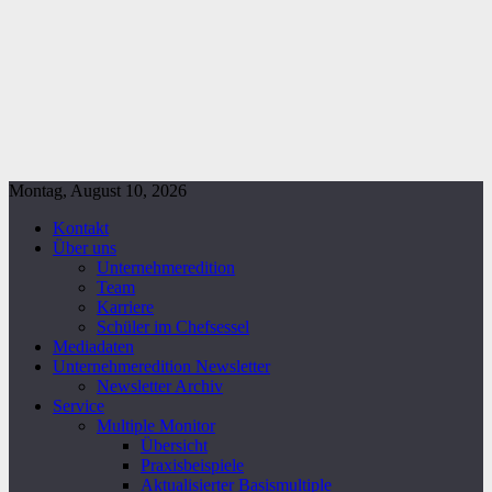
Montag, August 10, 2026
Kontakt
Über uns
Unternehmeredition
Team
Karriere
Schüler im Chefsessel
Mediadaten
Unternehmeredition Newsletter
Newsletter Archiv
Service
Multiple Monitor
Übersicht
Praxisbeispiele
Aktualisierter Basismultiple