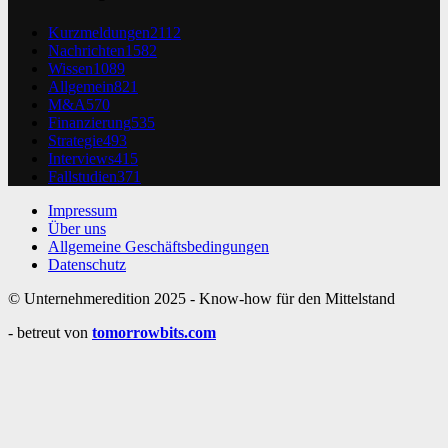
Kurzmeldungen
2112
Nachrichten
1582
Wissen
1089
Allgemein
821
M&A
570
Finanzierung
535
Strategie
493
Interviews
415
Fallstudien
371
Impressum
Über uns
Allgemeine Geschäftsbedingungen
Datenschutz
© Unternehmeredition 2025 - Know-how für den Mittelstand
- betreut von
tomorrowbits.com