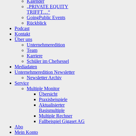
Kalender
„PRIVATE EQUITY
TRIFFT…“
GoingPublic Events
Rückblick
Podcast
Kontakt
Über uns
Unternehmeredition
Team
Karriere
Schüler im Chefsessel
Mediadaten
Unternehmeredition Newsletter
Newsletter Archiv
Service
Multiple Monitor
Übersicht
Praxisbeispiele
Aktualisierter
Basismultiple
Multiple Rechner
Fallbeispiel Gigaset AG
Abo
Mein Konto