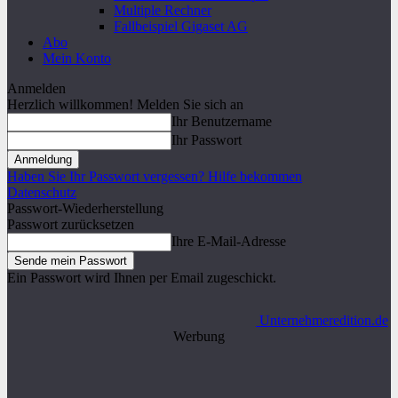
Multiple Rechner
Fallbeispiel Gigaset AG
Abo
Mein Konto
Anmelden
Herzlich willkommen! Melden Sie sich an
Ihr Benutzername
Ihr Passwort
Haben Sie Ihr Passwort vergessen? Hilfe bekommen
Datenschutz
Passwort-Wiederherstellung
Passwort zurücksetzen
Ihre E-Mail-Adresse
Ein Passwort wird Ihnen per Email zugeschickt.
Unternehmeredition.de
Werbung