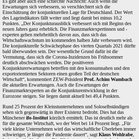
Es gibt aber auch eine schlechte Nachricht: Auch wenn die
Erwartungen sich verbessern, so verschlechtert sich die
Einschätzung der konjunkturellen Lage für Deutschland. Der Wert
des Lageindikators fällt weiter und liegt damit bei minus 10,2
Punkten. „Der Konjunkturausblick verbessert sich mit Beginn des
neuen Jahres ganz erheblich. Die Finanzmarktexpertinnen und -
experten gehen mehrheitlich davon aus, dass sich das
Wirtschaftswachstum im kommenden halben Jahr verbessern wird.
Die konjunkturelle Schwächephase des vierten Quartals 2021 dürfte
bald überwunden sein. Der wesentliche Grund dafür ist die
Vermutung, dass sich die Corona-Inzidenzen bis Frühsommer
deutlich abschwächen werden. Die positiveren
Konjunkturerwartungen betreffen mit den konsumnahen und den
exportorientierten Sektoren einen großen Teil der deutschen
Wirtschaft“, kommentiert ZEW-Präsident
Prof. Achim Wambach
die aktuellen Erwartungen. Auch die Erwartungen der
Finanzmarktexperten an die Konjunkturentwicklung in der
Eurozone steigen. Sie liegen damit aktuell bei 49,4 Punkten.
Rund 25 Prozent der Kleinstunternehmen und Soloselbständigen
sehen sich gegenwärtig in ihrer Existenz bedroht. Dies hat das
Münchener
ifo-Institut
kürzlich ermittelt. Das ist deutlich mehr als
für die gesamte Wirtschaft, wo der Wert bei 14 Prozent liegt. „Für
viele kleine Unternehmen wird das wirtschaftliche Überleben immer
schwieriger, je länger die Pandemie dauert“, sagt
Klaus Wohlrabe
,