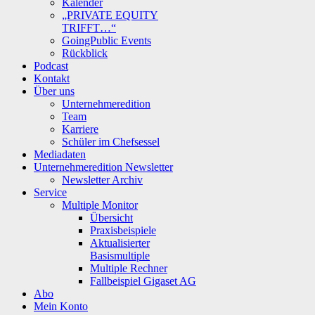
Kalender
„PRIVATE EQUITY
TRIFFT…“
GoingPublic Events
Rückblick
Podcast
Kontakt
Über uns
Unternehmeredition
Team
Karriere
Schüler im Chefsessel
Mediadaten
Unternehmeredition Newsletter
Newsletter Archiv
Service
Multiple Monitor
Übersicht
Praxisbeispiele
Aktualisierter
Basismultiple
Multiple Rechner
Fallbeispiel Gigaset AG
Abo
Mein Konto