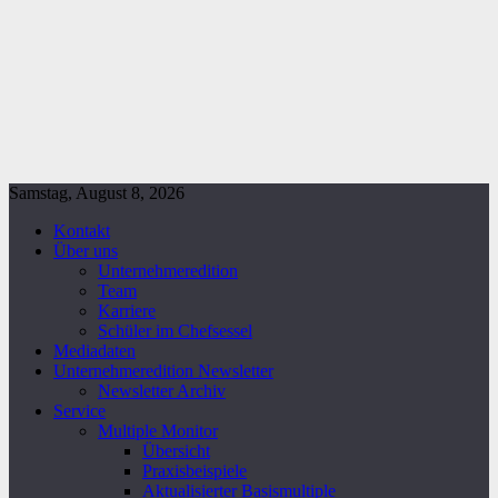
Samstag, August 8, 2026
Kontakt
Über uns
Unternehmeredition
Team
Karriere
Schüler im Chefsessel
Mediadaten
Unternehmeredition Newsletter
Newsletter Archiv
Service
Multiple Monitor
Übersicht
Praxisbeispiele
Aktualisierter Basismultiple