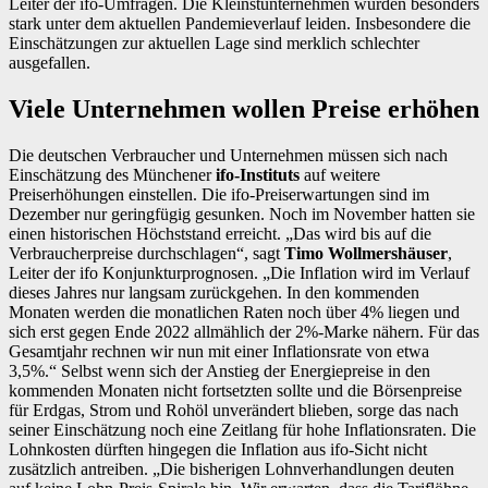
Leiter der ifo-Umfragen. Die Kleinstunternehmen würden besonders
stark unter dem aktuellen Pandemieverlauf leiden. Insbesondere die
Einschätzungen zur aktuellen Lage sind merklich schlechter
ausgefallen.
Viele Unternehmen wollen Preise erhöhen
Die deutschen Verbraucher und Unternehmen müssen sich nach
Einschätzung des Münchener
ifo-Instituts
auf weitere
Preiserhöhungen einstellen. Die ifo-Preiserwartungen sind im
Dezember nur geringfügig gesunken. Noch im November hatten sie
einen historischen Höchststand erreicht. „Das wird bis auf die
Verbraucherpreise durchschlagen“, sagt
Timo Wollmershäuser
,
Leiter der ifo Konjunkturprognosen. „Die Inflation wird im Verlauf
dieses Jahres nur langsam zurückgehen. In den kommenden
Monaten werden die monatlichen Raten noch über 4% liegen und
sich erst gegen Ende 2022 allmählich der 2%-Marke nähern. Für das
Gesamtjahr rechnen wir nun mit einer Inflationsrate von etwa
3,5%.“ Selbst wenn sich der Anstieg der Energiepreise in den
kommenden Monaten nicht fortsetzten sollte und die Börsenpreise
für Erdgas, Strom und Rohöl unverändert blieben, sorge das nach
seiner Einschätzung noch eine Zeitlang für hohe Inflationsraten. Die
Lohnkosten dürften hingegen die Inflation aus ifo-Sicht nicht
zusätzlich antreiben. „Die bisherigen Lohnverhandlungen deuten