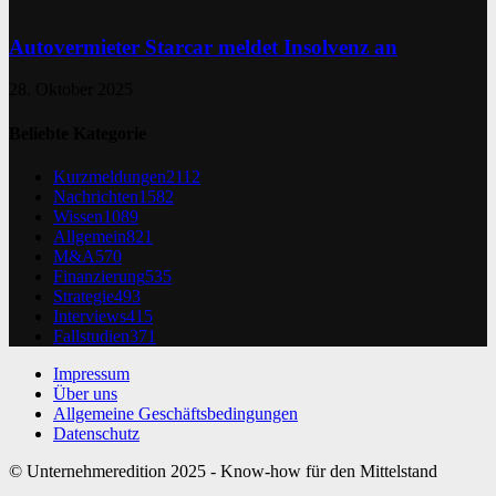
Autovermieter Starcar meldet Insolvenz an
28. Oktober 2025
Beliebte Kategorie
Kurzmeldungen
2112
Nachrichten
1582
Wissen
1089
Allgemein
821
M&A
570
Finanzierung
535
Strategie
493
Interviews
415
Fallstudien
371
Impressum
Über uns
Allgemeine Geschäftsbedingungen
Datenschutz
© Unternehmeredition 2025 - Know-how für den Mittelstand