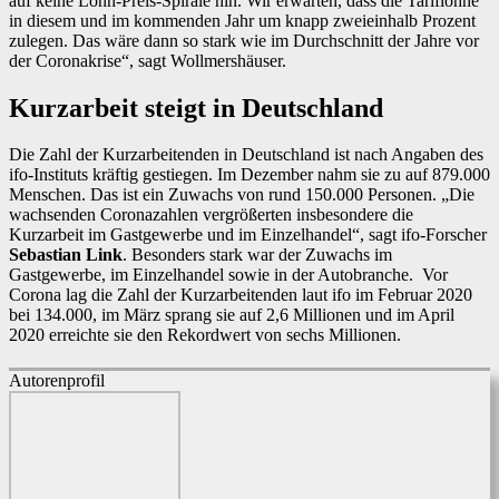
auf keine Lohn-Preis-Spirale hin. Wir erwarten, dass die Tariflöhne
in diesem und im kommenden Jahr um knapp zweieinhalb Prozent
zulegen. Das wäre dann so stark wie im Durchschnitt der Jahre vor
der Coronakrise“, sagt Wollmershäuser.
Kurzarbeit steigt in Deutschland
Die Zahl der Kurzarbeitenden in Deutschland ist nach Angaben des
ifo-Instituts kräftig gestiegen. Im Dezember nahm sie zu auf 879.000
Menschen. Das ist ein Zuwachs von rund 150.000 Personen. „Die
wachsenden Coronazahlen vergrößerten insbesondere die
Kurzarbeit im Gastgewerbe und im Einzelhandel“, sagt ifo-Forscher
Sebastian Link
. Besonders stark war der Zuwachs im
Gastgewerbe, im Einzelhandel sowie in der Autobranche. Vor
Corona lag die Zahl der Kurzarbeitenden laut ifo im Februar 2020
bei 134.000, im März sprang sie auf 2,6 Millionen und im April
2020 erreichte sie den Rekordwert von sechs Millionen.
Autorenprofil