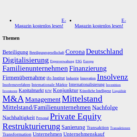
E-
E-
Magazin kostenlos lesen!
Magazin kostenlos lesen!
Themen
Deutschland
Corona
Beteiligung
Beteiligungsgesellschaft
Digitalisierung
Eigenverwaltung
ESG
Europa
Familienunternehmen
Finanzierung
Insolvenz
Firmenübernahme
ifo Institut
Innovation
Industrie
Internationalisierung
Internationale Märkte
Insolvenzverfahren
Investition
Konjunktur
Kapitalmarkt
Künstliche Intelligenz
Investoren
KfW
Liquidität
M&A
Mittelstand
Management
Mittelstand/Familienunternehmen
Nachfolge
Private Equity
Nachhaltigkeit
Personal
Restrukturierung
Sanierung
Transaktion
Transaktionen
Unternehmen
Unternehmenskauf
Transformation