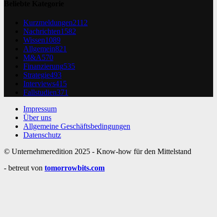
Beliebte Kategorie
Kurzmeldungen
2112
Nachrichten
1582
Wissen
1089
Allgemein
821
M&A
570
Finanzierung
535
Strategie
493
Interviews
415
Fallstudien
371
Impressum
Über uns
Allgemeine Geschäftsbedingungen
Datenschutz
© Unternehmeredition 2025 - Know-how für den Mittelstand
- betreut von
tomorrowbits.com