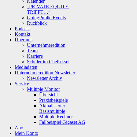
Kalender
„PRIVATE EQUITY
TRIFFT…“
GoingPublic Events
Rückblick
Podcast
Kontakt
Über uns
Unternehmeredition
Team
Karriere
Schüler im Chefsessel
Mediadaten
Unternehmeredition Newsletter
Newsletter Archiv
Service
Multiple Monitor
Übersicht
Praxisbeispiele
Aktualisierter
Basismultiple
Multiple Rechner
Fallbeispiel Gigaset AG
Abo
Mein Konto