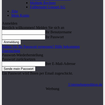
Multiple Rechner
Fallbeispiel Gigaset AG
Abo
Mein Konto
Anmelden
Herzlich willkommen! Melden Sie sich an
Ihr Benutzername
Ihr Passwort
Haben Sie Ihr Passwort vergessen? Hilfe bekommen
Datenschutz
Passwort-Wiederherstellung
Passwort zurücksetzen
Ihre E-Mail-Adresse
Ein Passwort wird Ihnen per Email zugeschickt.
Unternehmeredition.de
Werbung