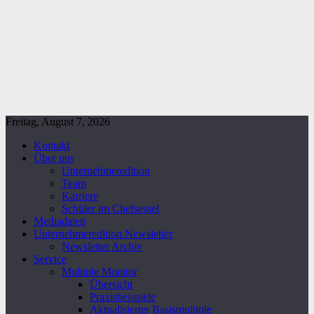
Freitag, August 7, 2026
Kontakt
Über uns
Unternehmeredition
Team
Karriere
Schüler im Chefsessel
Mediadaten
Unternehmeredition Newsletter
Newsletter Archiv
Service
Multiple Monitor
Übersicht
Praxisbeispiele
Aktualisierter Basismultiple