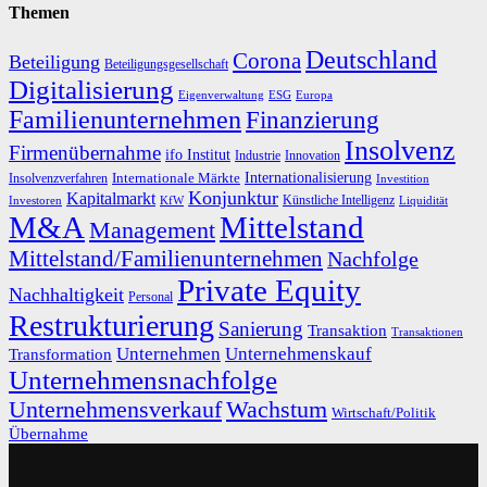
Themen
Deutschland
Corona
Beteiligung
Beteiligungsgesellschaft
Digitalisierung
Eigenverwaltung
ESG
Europa
Familienunternehmen
Finanzierung
Insolvenz
Firmenübernahme
ifo Institut
Innovation
Industrie
Internationalisierung
Internationale Märkte
Insolvenzverfahren
Investition
Konjunktur
Kapitalmarkt
Künstliche Intelligenz
Investoren
KfW
Liquidität
M&A
Mittelstand
Management
Mittelstand/Familienunternehmen
Nachfolge
Private Equity
Nachhaltigkeit
Personal
Restrukturierung
Sanierung
Transaktion
Transaktionen
Unternehmen
Unternehmenskauf
Transformation
Unternehmensnachfolge
Unternehmensverkauf
Wachstum
Wirtschaft/Politik
Übernahme