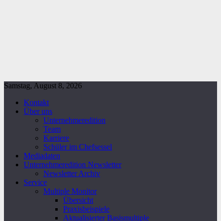
Samstag, August 8, 2026
Kontakt
Über uns
Unternehmeredition
Team
Karriere
Schüler im Chefsessel
Mediadaten
Unternehmeredition Newsletter
Newsletter Archiv
Service
Multiple Monitor
Übersicht
Praxisbeispiele
Aktualisierter Basismultiple