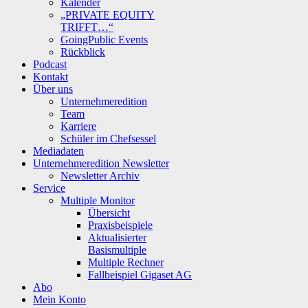
Kalender
„PRIVATE EQUITY
TRIFFT…“
GoingPublic Events
Rückblick
Podcast
Kontakt
Über uns
Unternehmeredition
Team
Karriere
Schüler im Chefsessel
Mediadaten
Unternehmeredition Newsletter
Newsletter Archiv
Service
Multiple Monitor
Übersicht
Praxisbeispiele
Aktualisierter
Basismultiple
Multiple Rechner
Fallbeispiel Gigaset AG
Abo
Mein Konto