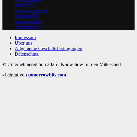
M&A
570
Finanzierung
535
Strategie
493
Interviews
415
Fallstudien
371
Impressum
Über uns
Allgemeine Geschäftsbedingungen
Datenschutz
© Unternehmeredition 2025 - Know-how für den Mittelstand
- betreut von
tomorrowbits.com