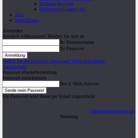
Multiple Rechner
Fallbeispiel Gigaset AG
Abo
Mein Konto
Anmelden
Herzlich willkommen! Melden Sie sich an
Ihr Benutzername
Ihr Passwort
Haben Sie Ihr Passwort vergessen? Hilfe bekommen
Datenschutz
Passwort-Wiederherstellung
Passwort zurücksetzen
Ihre E-Mail-Adresse
Ein Passwort wird Ihnen per Email zugeschickt.
Unternehmeredition.de
Werbung