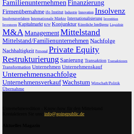
Familienunternehmen
Finanzierung
Insolvenz
Firmenübernahme
ifo Institut
Innovation
Industrie
Internationalisierung
Internationale Märkte
Insolvenzverfahren
Investition
Konjunktur
Kapitalmarkt
Künstliche Intelligenz
Investoren
KfW
Liquidität
M&A
Mittelstand
Management
Mittelstand/Familienunternehmen
Nachfolge
Private Equity
Nachhaltigkeit
Personal
Restrukturierung
Sanierung
Transaktion
Transaktionen
Unternehmen
Unternehmenskauf
Transformation
Unternehmensnachfolge
Unternehmensverkauf
Wachstum
Wirtschaft/Politik
Übernahme
Unternehmeredition - Know-how für den Mittelstand
Kontaktieren Sie uns:
info@goingpublic.de
Aktuelles Magazin