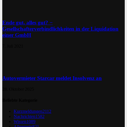
Ende gut, alles gut? −
Gesellschafterverbindlichkeiten in der Liquidation
einer GmbH
7. Juli 2021
Autovermieter Starcar meldet Insolvenz an
28. Oktober 2025
Beliebte Kategorie
Kurzmeldungen
2112
Nachrichten
1582
Wissen
1089
Allgemein
821