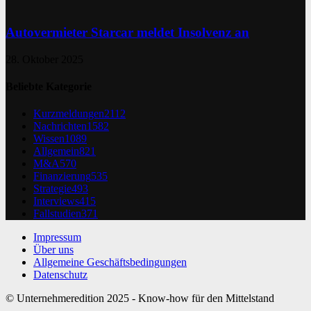
Autovermieter Starcar meldet Insolvenz an
28. Oktober 2025
Beliebte Kategorie
Kurzmeldungen
2112
Nachrichten
1582
Wissen
1089
Allgemein
821
M&A
570
Finanzierung
535
Strategie
493
Interviews
415
Fallstudien
371
Impressum
Über uns
Allgemeine Geschäftsbedingungen
Datenschutz
© Unternehmeredition 2025 - Know-how für den Mittelstand