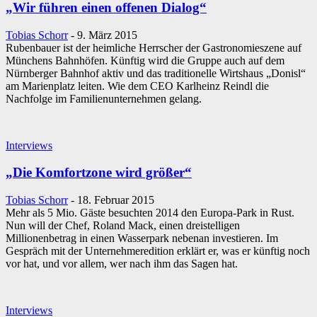
„Wir führen einen offenen Dialog“
Tobias Schorr
-
9. März 2015
Rubenbauer ist der heimliche Herrscher der Gastronomieszene auf
Münchens Bahnhöfen. Künftig wird die Gruppe auch auf dem
Nürnberger Bahnhof aktiv und das traditionelle Wirtshaus „Donisl“
am Marienplatz leiten. Wie dem CEO Karlheinz Reindl die
Nachfolge im Familienunternehmen gelang.
Interviews
„Die Komfortzone wird größer“
Tobias Schorr
-
18. Februar 2015
Mehr als 5 Mio. Gäste besuchten 2014 den Europa-Park in Rust.
Nun will der Chef, Roland Mack, einen dreistelligen
Millionenbetrag in einen Wasserpark nebenan investieren. Im
Gespräch mit der Unternehmeredition erklärt er, was er künftig noch
vor hat, und vor allem, wer nach ihm das Sagen hat.
Interviews