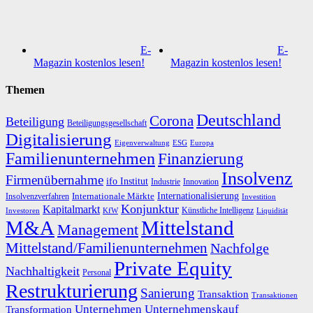
E-
E-
Magazin kostenlos lesen!
Magazin kostenlos lesen!
Themen
Deutschland
Corona
Beteiligung
Beteiligungsgesellschaft
Digitalisierung
Eigenverwaltung
ESG
Europa
Familienunternehmen
Finanzierung
Insolvenz
Firmenübernahme
ifo Institut
Innovation
Industrie
Internationalisierung
Internationale Märkte
Insolvenzverfahren
Investition
Konjunktur
Kapitalmarkt
Künstliche Intelligenz
Investoren
KfW
Liquidität
M&A
Mittelstand
Management
Mittelstand/Familienunternehmen
Nachfolge
Private Equity
Nachhaltigkeit
Personal
Restrukturierung
Sanierung
Transaktion
Transaktionen
Unternehmen
Unternehmenskauf
Transformation