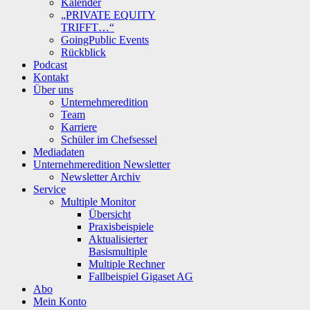
Kalender
„PRIVATE EQUITY
TRIFFT…“
GoingPublic Events
Rückblick
Podcast
Kontakt
Über uns
Unternehmeredition
Team
Karriere
Schüler im Chefsessel
Mediadaten
Unternehmeredition Newsletter
Newsletter Archiv
Service
Multiple Monitor
Übersicht
Praxisbeispiele
Aktualisierter
Basismultiple
Multiple Rechner
Fallbeispiel Gigaset AG
Abo
Mein Konto