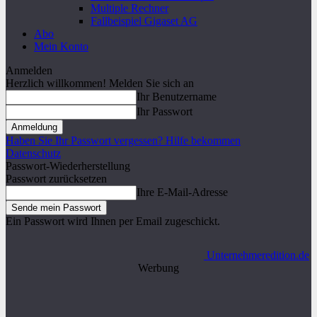
Multiple Rechner
Fallbeispiel Gigaset AG
Abo
Mein Konto
Anmelden
Herzlich willkommen! Melden Sie sich an
Ihr Benutzername
Ihr Passwort
Haben Sie Ihr Passwort vergessen? Hilfe bekommen
Datenschutz
Passwort-Wiederherstellung
Passwort zurücksetzen
Ihre E-Mail-Adresse
Ein Passwort wird Ihnen per Email zugeschickt.
Unternehmeredition.de
Werbung