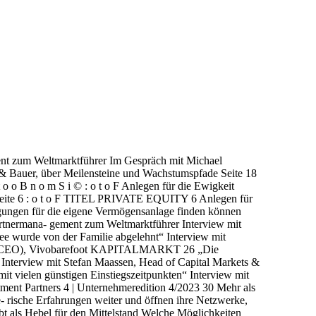
ent zum Weltmarktführer Im Gespräch mit Michael
& Bauer, über Meilensteine und Wachstumspfade Seite 18
h t o o B n o m S i © : o t o F Anlegen für die Ewigkeit
 Seite 6 : o t o F TITEL PRIVATE EQUITY 6 Anlegen für
gungen für die eigene Vermögensanlage finden können
rmana- gement zum Weltmarktführer Interview mit
 wurde von der Familie abgelehnt“ Interview mit
er (CEO), Vivobarefoot KAPITALMARKT 26 „Die
Interview mit Stefan Maassen, Head of Capital Markets &
t vielen günstigen Einstiegszeitpunkten“ Interview mit
ment Partners 4 | Unternehmeredition 4/2023 30 Mehr als
- rische Erfahrungen weiter und öffnen ihre Netzwerke,
t als Hebel für den Mittelstand Welche Möglichkeiten