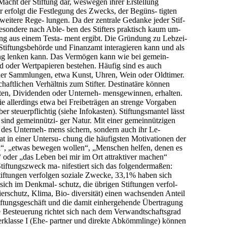
Macht der Stiftung dar, weswegen ihrer Erstellung
erfolgt die Festlegung des Zwecks, der Begüns- tigten
weitere Rege- lungen. Da der zentrale Gedanke jeder Stif-
besondere nach Able- ben des Stifters praktisch kaum um-
dung aus einem Testa- ment ergibt. Die Gründung zu Lebzei-
it Stiftungsbehörde und Finanzamt interagieren kann und als
ung lenken kann. Das Vermögen kann wie bei gemein-
ld oder Wertpapieren bestehen. Häufig sind es auch
der Sammlungen, etwa Kunst, Uhren, Wein oder Oldtimer.
haftlichen Verhältnis zum Stifter. Destinatäre können
ten, Dividenden oder Unterneh- mensgewinnen, erhalten.
 die allerdings etwa bei Freibeträgen an strenge Vorgaben
er steuerpflichtig (siehe Infokasten). Stiftungsmantel lässt
ind gemeinnützi- ger Natur. Mit einer gemeinnützigen
 des Unterneh- mens sichern, sondern auch ihr Le-
 in einer Untersu- chung die häufigsten Motivationen der
en“, „etwas bewegen wollen“, „Menschen helfen, denen es
“ oder „das Leben bei mir im Ort attraktiver machen“
iftungszweck ma- nifestiert sich das folgendermaßen:
ftungen verfolgen soziale Zwecke, 33,1% haben sich
ich im Denkmal- schutz, die übrigen Stiftungen verfol-
rschutz, Klima, Bio- diversität) einen wachsenden Anteil
ftungsgeschäft und die damit einhergehende Übertragung
 Besteuerung richtet sich nach dem Verwandtschaftsgrad
uerklasse I (Ehe- partner und direkte Abkömmlinge) können