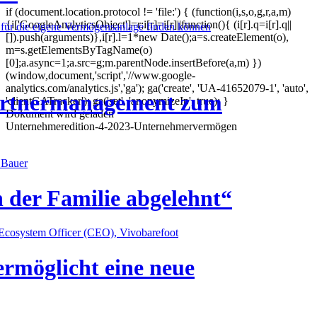
if (document.location.protocol != 'file:') { (function(i,s,o,g,r,a,m)
{i['GoogleAnalyticsObject']=r;i[r]=i[r]||function(){ (i[r].q=i[r].q||
für die eigene Vermögensanlage finden können
[]).push(arguments)},i[r].l=1*new Date();a=s.createElement(o),
m=s.getElementsByTagName(o)
[0];a.async=1;a.src=g;m.parentNode.insertBefore(a,m) })
(window,document,'script','//www.google-
analytics.com/analytics.js','ga'); ga('create', 'UA-41652079-1', 'auto',
artnermanagement zum
'clientGATracker'); ga('set', 'anonymizeIp', true); }
Dokument wird geladen
Unternehmeredition-4-2023-Unternehmervermögen
 Bauer
 der Familie abgelehnt“
 Ecosystem Officer (CEO), Vivobarefoot
ermöglicht eine neue