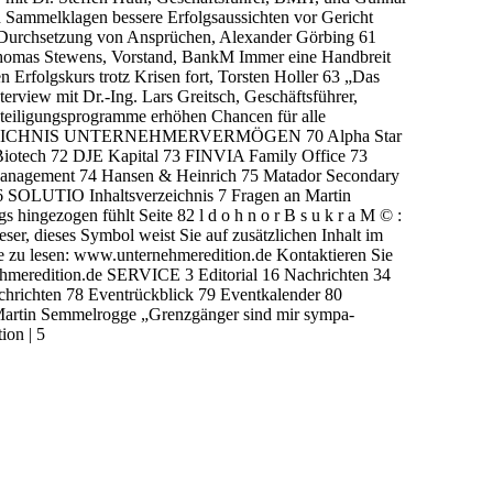
Sammelklagen bessere Erfolgsaussichten vor Gericht
Durchsetzung von Ansprüchen, Alexander Görbing 61
Thomas Stewens, Vorstand, BankM Immer eine Handbreit
 Erfolgskurs trotz Krisen fort, Torsten Holler 63 „Das
erview mit Dr.-Ing. Lars Greitsch, Geschäftsführer,
eteiligungsprogramme erhöhen Chancen für alle
VERZEICHNIS UNTERNEHMERVERMÖGEN 70 Alpha Star
otech 72 DJE Kapital 73 FINVIA Family Office 73
anagement 74 Hansen & Heinrich 75 Matador Secondary
SOLUTIO Inhaltsverzeichnis 7 Fragen an Martin
ingezogen fühlt Seite 82 l d o h n o r B s u k r a M © :
ieses Symbol weist Sie auf zusätzlichen Inhalt im
ine zu lesen: www.unternehmeredition.de Kontaktieren Sie
hmeredition.de SERVICE 3 Editorial 16 Nachrichten 34
richten 78 Eventrückblick 79 Eventkalender 80
Martin Semmelrogge „Grenzgänger sind mir sympa-
ion | 5