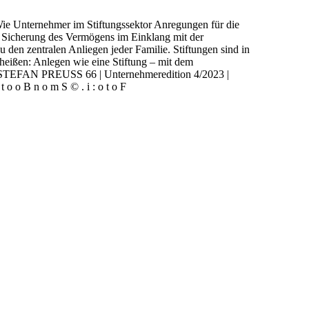
ie Unternehmer im Stiftungssektor Anregungen für die
e Sicherung des Vermögens im Einklang mit der
den zentralen Anliegen jeder Familie. Stiftungen sind in
 heißen: Anlegen wie eine Stiftung – mit dem
 STEFAN PREUSS 66 | Unternehmeredition 4/2023 |
t o o B n o m S © . i : o t o F