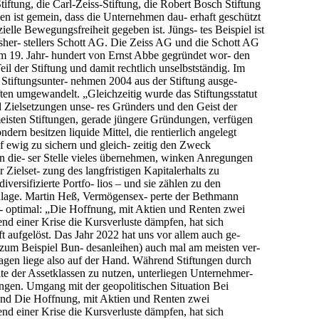
ftung, die Carl-Zeiss-Stiftung, die Robert Bosch Stiftung
len ist gemein, dass die Unternehmen dau- erhaft geschützt
ielle Bewegungsfreiheit gegeben ist. Jüngs- tes Beispiel ist
sher- stellers Schott AG. Die Zeiss AG und die Schott AG
 im 19. Jahr- hundert von Ernst Abbe gegründet wor- den
l der Stiftung und damit rechtlich unselbstständig. Im
 Stiftungsunter- nehmen 2004 aus der Stiftung ausge-
aften umgewandelt. „Gleichzeitig wurde das Stiftungsstatut
d Zielsetzungen unse- res Gründers und den Geist der
 meisten Stiftungen, gerade jüngere Gründungen, verfügen
dern besitzen liquide Mittel, die rentierlich angelegt
uf ewig zu sichern und gleich- zeitig den Zweck
an die- ser Stelle vieles übernehmen, winken Anregungen
Zielset- zung des langfristigen Kapitalerhalts zu
versifizierte Portfo- lios – und sie zählen zu den
anlage. Martin Heß, Vermögensex- perte der Bethmann
ub- optimal: „Die Hoffnung, mit Aktien und Renten zwei
nd einer Krise die Kursverluste dämpfen, hat sich
ft aufgelöst. Das Jahr 2022 hat uns vor allem auch ge-
 (zum Beispiel Bun- desanleihen) auch mal am meisten ver-
agen liege also auf der Hand. Während Stiftungen durch
te der Assetklassen zu nutzen, unterliegen Unternehmer-
ungen. Umgang mit der geopolitischen Situation Bei
und Die Hoffnung, mit Aktien und Renten zwei
nd einer Krise die Kursverluste dämpfen, hat sich