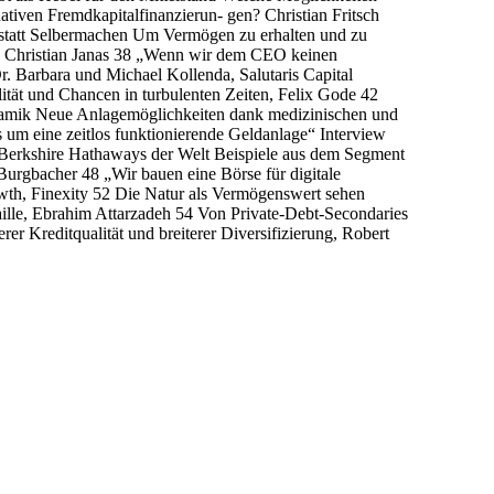
nativen Fremdkapitalfinanzierun- gen? Christian Fritsch
tt Selbermachen Um Vermögen zu erhalten und zu
ig, Christian Janas 38 „Wenn wir dem CEO keinen
 Barbara und Michael Kollenda, Salutaris Capital
ät und Chancen in turbulenten Zeiten, Felix Gode 42
amik Neue Anlagemöglichkeiten dank medizinischen und
s um eine zeitlos funktionierende Geldanlage“ Interview
Berkshire Hathaways der Welt Beispiele aus dem Segment
Burgbacher 48 „Wir bauen eine Börse für digitale
wth, Finexity 52 Die Natur als Vermögenswert sehen
aille, Ebrahim Attarzadeh 54 Von Private-Debt-Secondaries
rer Kreditqualität und breiterer Diversifizierung, Robert