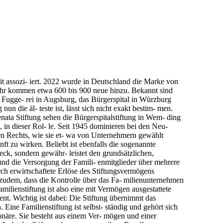
t assozi- iert. 2022 wurde in Deutschland die Marke von
ahr kommen etwa 600 bis 900 neue hinzu. Bekannt sind
ie Fugge- rei in Augsburg, das Bürgerspital in Würzburg
nun die äl- teste ist, lässt sich nicht exakt bestim- men.
ata Stiftung sehen die Bürgerspitalstiftung in Wem- ding
, in dieser Rol- le. Seit 1945 dominieren bei den Neu-
en Rechts, wie sie et- wa von Unternehmern gewählt
t zu wirken. Beliebt ist ebenfalls die sogenannte
ck, sondern gewähr- leistet den grundsätzlichen,
nd die Versorgung der Famili- enmitglieder über mehrere
ch erwirtschaftete Erlöse des Stiftungsvermögens
 zudem, dass die Kontrolle über das Fa- milienunternehmen
milienstiftung ist also eine mit Vermögen ausgestattete
dient. Wichtig ist dabei: Die Stiftung übernimmt das
Eine Familienstiftung ist selbst- ständig und gehört sich
tionäre. Sie besteht aus einem Ver- mögen und einer