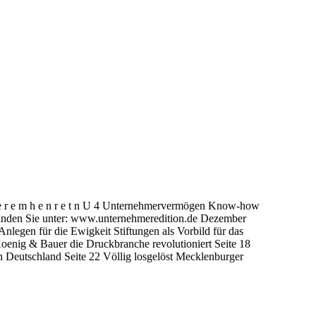
t i d e r e m h e n r e t n U 4 Unternehmervermögen Know-how
finden Sie unter: www.unternehmeredition.de Dezember
legen für die Ewigkeit Stiftungen als Vorbild für das
nig & Bauer die Druckbranche revolutioniert Seite 18
n Deutschland Seite 22 Völlig losgelöst Mecklenburger