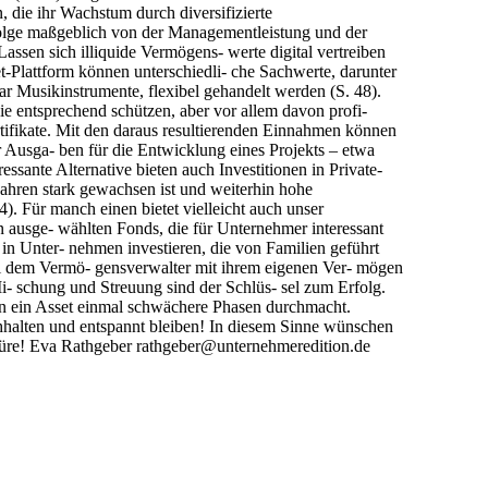
, die ihr Wachstum durch diversifizierte
olge maßgeblich von der Managementleistung und der
assen sich illiquide Vermögens- werte digital vertreiben
-Plattform können unterschiedli- che Sachwerte, darunter
r Musikinstrumente, flexibel gehandelt werden (S. 48).
e entsprechend schützen, aber vor allem davon profi-
rtifikate. Mit den daraus resultierenden Einnahmen können
r Ausga- ben für die Entwicklung eines Projekts – etwa
ressante Alternative bieten auch Investitionen in Private-
 Jahren stark gewachsen ist und weiterhin hohe
). Für manch einen bietet vielleicht auch unser
n ausge- wählten Fonds, die für Unternehmer interessant
o in Unter- nehmen investieren, die von Familien geführt
bei dem Vermö- gensverwalter mit ihrem eigenen Ver- mögen
i- schung und Streuung sind der Schlüs- sel zum Erfolg.
nn ein Asset einmal schwächere Phasen durchmacht.
rchhalten und entspannt bleiben! In diesem Sinne wünschen
türe! Eva Rathgeber rathgeber@unternehmeredition.de