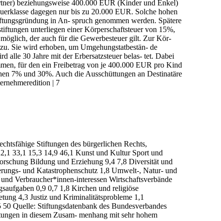
rtner) beziehungsweise 400.000 EUR (Kinder und Enkel)
teuerklasse dagegen nur bis zu 20.000 EUR. Solche hohen
iftungsgründung in An- spruch genommen werden. Spätere
nstiftungen unterliegen einer Körperschaftsteuer von 15%,
möglich, der auch für die Gewerbesteuer gilt. Zur Kör-
nzu. Sie wird erhoben, um Umgehungstatbestän- de
 alle 30 Jahre mit der Erbersatzsteuer belas- tet. Dabei
men, für den ein Freibetrag von je 400.000 EUR pro Kind
schen 7% und 30%. Auch die Ausschüttungen an Destinatäre
ternehmeredition | 7
htsfähige Stiftungen des bürgerlichen Rechts,
2,1 33,1 15,3 14,9 46,1 Kunst und Kultur Sport und
orschung Bildung und Erziehung 9,4 7,8 Diversität und
erungs- und Katastrophenschutz 1,8 Umwelt-, Natur- und
n- und Verbraucher*innen-interessen Wirtschaftsverbände
saufgaben 0,9 0,7 1,8 Kirchen und religiöse
retung 4,3 Justiz und Kriminalitätsprobleme 1,1
45 50 Quelle: Stiftungsdatenbank des Bundesverbandes
iftungen in diesem Zusam- menhang mit sehr hohem