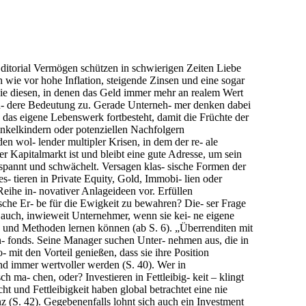
itorial Vermögen schützen in schwierigen Zeiten Liebe
h wie vor hohe Inflation, steigende Zinsen und eine sogar
wie diesen, in denen das Geld immer mehr an realem Wert
- dere Bedeutung zu. Gerade Unterneh- mer denken dabei
 das eigene Lebenswerk fortbesteht, damit die Früchte der
nkelkindern oder potenziellen Nachfolgern
 wol- lender multipler Krisen, in dem der re- ale
 Kapitalmarkt ist und bleibt eine gute Adresse, um sein
 spannt und schwächelt. Versagen klas- sische Formen der
es- tieren in Private Equity, Gold, Immobi- lien oder
 Reihe in- novativer Anlageideen vor. Erfüllen
che Er- be für die Ewigkeit zu bewahren? Die- ser Frage
n auch, inwieweit Unternehmer, wenn sie kei- ne eigene
 und Methoden lernen können (ab S. 6). „Überrenditen mit
n- fonds. Seine Manager suchen Unter- nehmen aus, die in
 mit den Vorteil genießen, dass sie ihre Position
d immer wertvoller werden (S. 40). Wer in
ch ma- chen, oder? Investieren in Fettleibig- keit – klingt
t und Fettleibigkeit haben global betrachtet eine nie
z (S. 42). Gegebenenfalls lohnt sich auch ein Investment