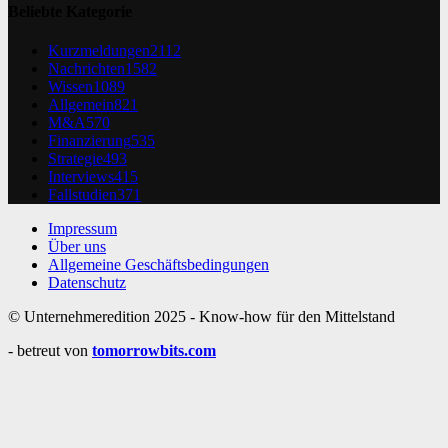
Beliebte Kategorie
Kurzmeldungen
2112
Nachrichten
1582
Wissen
1089
Allgemein
821
M&A
570
Finanzierung
535
Strategie
493
Interviews
415
Fallstudien
371
Impressum
Über uns
Allgemeine Geschäftsbedingungen
Datenschutz
© Unternehmeredition 2025 - Know-how für den Mittelstand
- betreut von
tomorrowbits.com