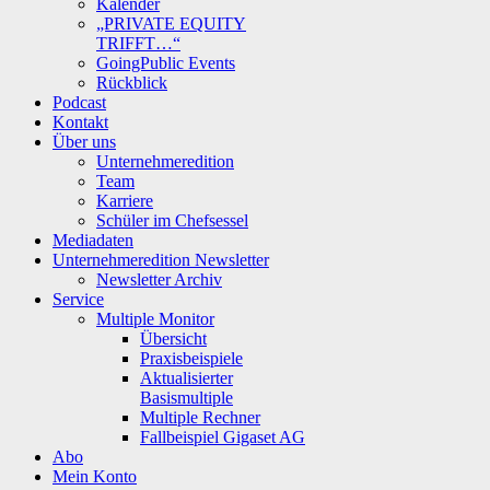
Kalender
„PRIVATE EQUITY
TRIFFT…“
GoingPublic Events
Rückblick
Podcast
Kontakt
Über uns
Unternehmeredition
Team
Karriere
Schüler im Chefsessel
Mediadaten
Unternehmeredition Newsletter
Newsletter Archiv
Service
Multiple Monitor
Übersicht
Praxisbeispiele
Aktualisierter
Basismultiple
Multiple Rechner
Fallbeispiel Gigaset AG
Abo
Mein Konto