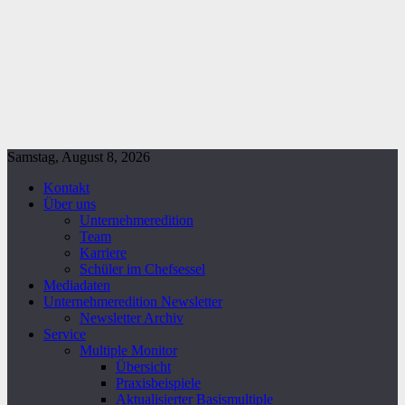
Samstag, August 8, 2026
Kontakt
Über uns
Unternehmeredition
Team
Karriere
Schüler im Chefsessel
Mediadaten
Unternehmeredition Newsletter
Newsletter Archiv
Service
Multiple Monitor
Übersicht
Praxisbeispiele
Aktualisierter Basismultiple