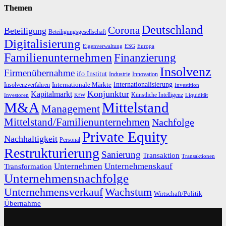
Themen
Deutschland
Corona
Beteiligung
Beteiligungsgesellschaft
Digitalisierung
Eigenverwaltung
ESG
Europa
Familienunternehmen
Finanzierung
Insolvenz
Firmenübernahme
ifo Institut
Innovation
Industrie
Internationalisierung
Internationale Märkte
Insolvenzverfahren
Investition
Konjunktur
Kapitalmarkt
Künstliche Intelligenz
Investoren
KfW
Liquidität
M&A
Mittelstand
Management
Mittelstand/Familienunternehmen
Nachfolge
Private Equity
Nachhaltigkeit
Personal
Restrukturierung
Sanierung
Transaktion
Transaktionen
Unternehmen
Unternehmenskauf
Transformation
Unternehmensnachfolge
Unternehmensverkauf
Wachstum
Wirtschaft/Politik
Übernahme