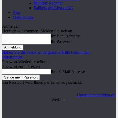
Multiple Rechner
Fallbeispiel Gigaset AG
Abo
Mein Konto
Anmelden
Herzlich willkommen! Melden Sie sich an
Ihr Benutzername
Ihr Passwort
Haben Sie Ihr Passwort vergessen? Hilfe bekommen
Datenschutz
Passwort-Wiederherstellung
Passwort zurücksetzen
Ihre E-Mail-Adresse
Ein Passwort wird Ihnen per Email zugeschickt.
Unternehmeredition.de
Werbung