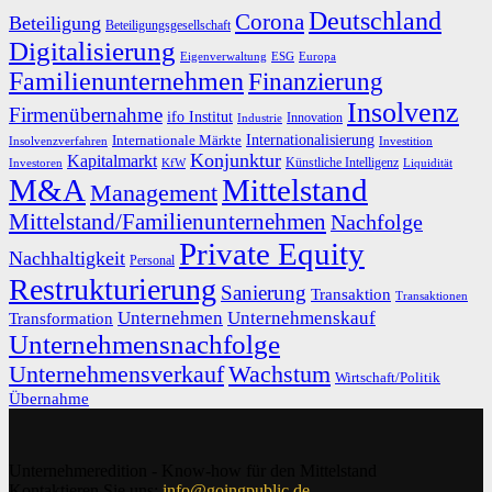
Deutschland
Corona
Beteiligung
Beteiligungsgesellschaft
Digitalisierung
Eigenverwaltung
ESG
Europa
Familienunternehmen
Finanzierung
Insolvenz
Firmenübernahme
ifo Institut
Innovation
Industrie
Internationalisierung
Internationale Märkte
Insolvenzverfahren
Investition
Konjunktur
Kapitalmarkt
Künstliche Intelligenz
Investoren
KfW
Liquidität
M&A
Mittelstand
Management
Mittelstand/Familienunternehmen
Nachfolge
Private Equity
Nachhaltigkeit
Personal
Restrukturierung
Sanierung
Transaktion
Transaktionen
Unternehmen
Unternehmenskauf
Transformation
Unternehmensnachfolge
Unternehmensverkauf
Wachstum
Wirtschaft/Politik
Übernahme
Unternehmeredition - Know-how für den Mittelstand
Kontaktieren Sie uns:
info@goingpublic.de