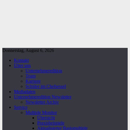
Donnerstag, August 6, 2026
Kontakt
Über uns
Unternehmeredition
Team
Karriere
Schüler im Chefsessel
Mediadaten
Unternehmeredition Newsletter
Newsletter Archiv
Service
Multiple Monitor
Übersicht
Praxisbeispiele
Aktualisierter Basismultiple