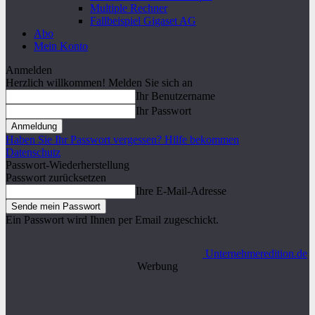
Multiple Rechner
Fallbeispiel Gigaset AG
Abo
Mein Konto
Anmelden
Herzlich willkommen! Melden Sie sich an
Ihr Benutzername
Ihr Passwort
Haben Sie Ihr Passwort vergessen? Hilfe bekommen
Datenschutz
Passwort-Wiederherstellung
Passwort zurücksetzen
Ihre E-Mail-Adresse
Ein Passwort wird Ihnen per Email zugeschickt.
Unternehmeredition.de
Werbung