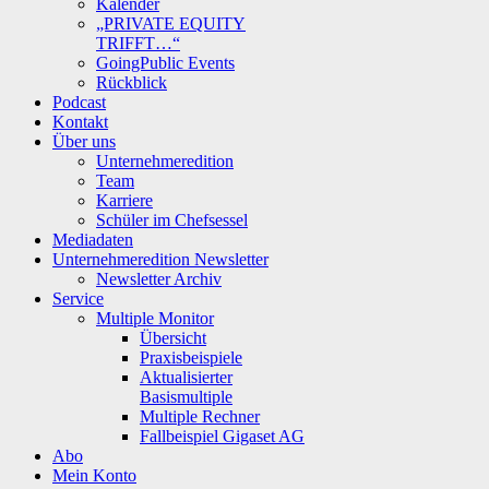
Kalender
„PRIVATE EQUITY
TRIFFT…“
GoingPublic Events
Rückblick
Podcast
Kontakt
Über uns
Unternehmeredition
Team
Karriere
Schüler im Chefsessel
Mediadaten
Unternehmeredition Newsletter
Newsletter Archiv
Service
Multiple Monitor
Übersicht
Praxisbeispiele
Aktualisierter
Basismultiple
Multiple Rechner
Fallbeispiel Gigaset AG
Abo
Mein Konto