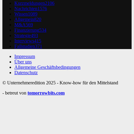
Kurzmeldungen
2106
Nachrichten
1576
Wissen
1089
Allgemein
820
M&A
569
Finanzierung
534
Strategie
493
Interviews
415
Fallstudien
371
Impressum
Über uns
Allgemeine Geschäftsbedingungen
Datenschutz
© Unternehmeredition 2025 - Know-how für den Mittelstand
- betreut von
tomorrowbits.com