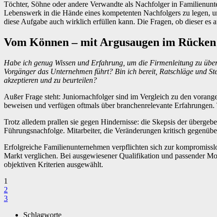
Töchter, Söhne oder andere Verwandte als Nachfolger in Familienunte
Lebenswerk in die Hände eines kompetenten Nachfolgers zu legen, um
diese Aufgabe auch wirklich erfüllen kann. Die Fragen, ob dieser es a
Vom Können – mit Argusaugen im Rücken
Habe ich genug Wissen und Erfahrung, um die Firmenleitung zu über
Vorgänger das Unternehmen führt? Bin ich bereit, Ratschläge und Ste
akzeptieren und zu beurteilen?
Außer Frage steht: Juniornachfolger sind im Vergleich zu den vorangeg
beweisen und verfügen oftmals über branchenrelevante Erfahrungen. Tr
Trotz alledem prallen sie gegen Hindernisse: die Skepsis der übergeb
Führungsnachfolge. Mitarbeiter, die Veränderungen kritisch gegenü
Erfolgreiche Familienunternehmen verpflichten sich zur kompromiss
Markt verglichen. Bei ausgewiesener Qualifikation und passender Mo
objektiven Kriterien ausgewählt.
1
2
3
Schlagworte