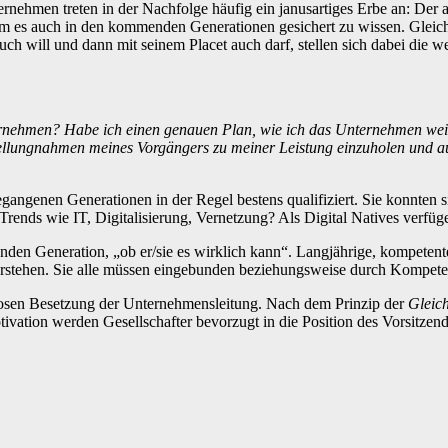
rnehmen treten in der Nachfolge häufig ein janusartiges Erbe an: Der
 es auch in den kommenden Generationen gesichert zu wissen. Gleichze
uch will und dann mit seinem Placet auch darf, stellen sich dabei die w
nehmen? Habe ich einen genauen Plan, wie ich das Unternehmen weiter
llungnahmen meines Vorgängers zu meiner Leistung einzuholen und auf 
angenen Generationen in der Regel bestens qualifiziert. Sie konnten si
ends wie IT, Digitalisierung, Vernetzung? Als Digital Natives verfügen
enden Generation, „ob er/sie es wirklich kann“. Langjährige, kompeten
berstehen. Sie alle müssen eingebunden beziehungsweise durch Kompet
losen Besetzung der Unternehmensleitung. Nach dem Prinzip der
Gleic
tivation werden Gesellschafter bevorzugt in die Position des Vorsitz