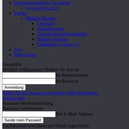
Unternehmeredition Newsletter
Newsletter Archiv
Service
Multiple Monitor
Übersicht
Praxisbeispiele
Aktualisierter Basismultiple
Multiple Rechner
Fallbeispiel Gigaset AG
Abo
Mein Konto
Anmelden
Herzlich willkommen! Melden Sie sich an
Ihr Benutzername
Ihr Passwort
Haben Sie Ihr Passwort vergessen? Hilfe bekommen
Datenschutz
Passwort-Wiederherstellung
Passwort zurücksetzen
Ihre E-Mail-Adresse
Ein Passwort wird Ihnen per Email zugeschickt.