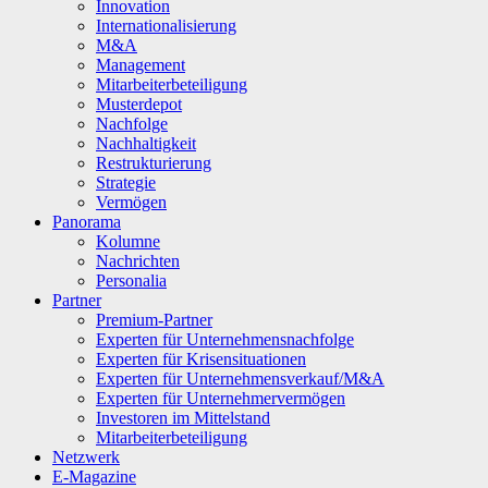
Innovation
Internationalisierung
M&A
Management
Mitarbeiterbeteiligung
Musterdepot
Nachfolge
Nachhaltigkeit
Restrukturierung
Strategie
Vermögen
Panorama
Kolumne
Nachrichten
Personalia
Partner
Premium-Partner
Experten für Unternehmensnachfolge
Experten für Krisensituationen
Experten für Unternehmensverkauf/M&A
Experten für Unternehmervermögen
Investoren im Mittelstand
Mitarbeiterbeteiligung
Netzwerk
E-Magazine