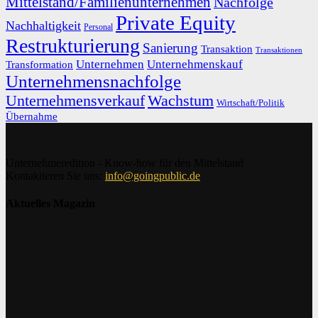
Mittelstand/Familienunternehmen
Nachfolge
Private Equity
Nachhaltigkeit
Personal
Restrukturierung
Sanierung
Transaktion
Transaktionen
Unternehmen
Unternehmenskauf
Transformation
Unternehmensnachfolge
Unternehmensverkauf
Wachstum
Wirtschaft/Politik
Übernahme
Unternehmeredition - Know-how für den Mittelstand
Kontaktieren Sie uns:
info@goingpublic.de
Aktuelles Magazin