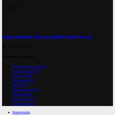
7. Juli 2021
Autovermieter Starcar meldet Insolvenz an
28. Oktober 2025
Beliebte Kategorie
Kurzmeldungen
2108
Nachrichten
1578
Wissen
1089
Allgemein
821
M&A
570
Finanzierung
535
Strategie
493
Interviews
415
Fallstudien
371
Impressum