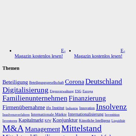
E-
E-
Magazin kostenlos lesen!
Magazin kostenlos lesen!
Themen
Deutschland
Corona
Beteiligung
Beteiligungsgesellschaft
Digitalisierung
Eigenverwaltung
ESG
Europa
Familienunternehmen
Finanzierung
Insolvenz
Firmenübernahme
ifo Institut
Innovation
Industrie
Internationalisierung
Internationale Märkte
Insolvenzverfahren
Investition
Konjunktur
Kapitalmarkt
Künstliche Intelligenz
Investoren
KfW
Liquidität
M&A
Mittelstand
Management