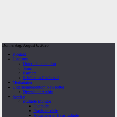
Donnerstag, August 6, 2026
Kontakt
Über uns
Unternehmeredition
Team
Karriere
Schüler im Chefsessel
Mediadaten
Unternehmeredition Newsletter
Newsletter Archiv
Service
Multiple Monitor
Übersicht
Praxisbeispiele
Aktualisierter Basismultiple