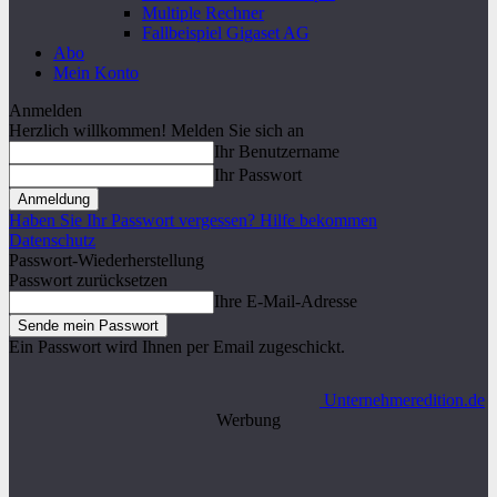
Multiple Rechner
Fallbeispiel Gigaset AG
Abo
Mein Konto
Anmelden
Herzlich willkommen! Melden Sie sich an
Ihr Benutzername
Ihr Passwort
Haben Sie Ihr Passwort vergessen? Hilfe bekommen
Datenschutz
Passwort-Wiederherstellung
Passwort zurücksetzen
Ihre E-Mail-Adresse
Ein Passwort wird Ihnen per Email zugeschickt.
Unternehmeredition.de
Werbung