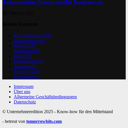
Autovermieter Starcar meldet Insolvenz an
28. Oktober 2025
Beliebte Kategorie
Kurzmeldungen
2112
Nachrichten
1582
Wissen
1089
Allgemein
822
M&A
570
Finanzierung
535
Strategie
493
Interviews
415
Fallstudien
371
Impressum
Über uns
Allgemeine Geschäftsbedingungen
Datenschutz
© Unternehmeredition 2025 - Know-how für den Mittelstand
- betreut von
tomorrowbits.com