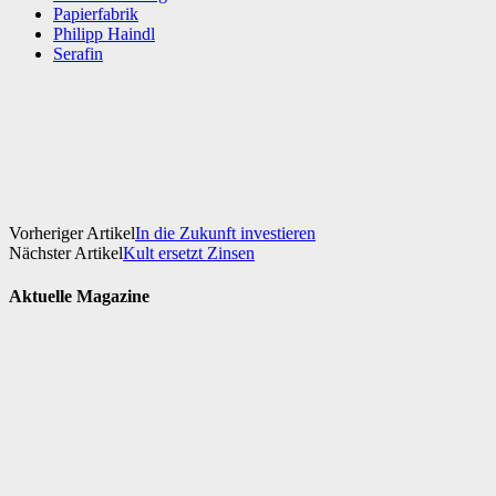
Papierfabrik
Philipp Haindl
Serafin
Facebook
X
WhatsApp
Linkedin
Vorheriger Artikel
In die Zukunft investieren
Nächster Artikel
Kult ersetzt Zinsen
Aktuelle Magazine