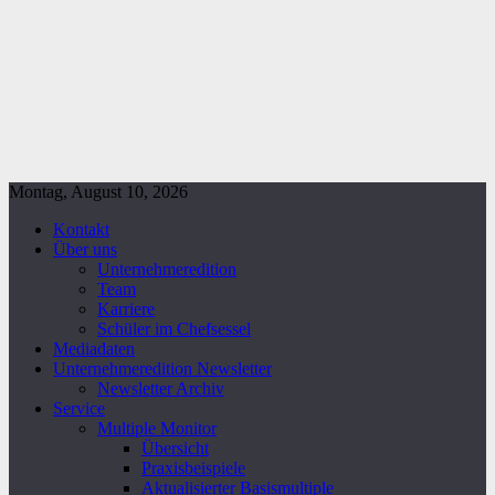
Montag, August 10, 2026
Kontakt
Über uns
Unternehmeredition
Team
Karriere
Schüler im Chefsessel
Mediadaten
Unternehmeredition Newsletter
Newsletter Archiv
Service
Multiple Monitor
Übersicht
Praxisbeispiele
Aktualisierter Basismultiple