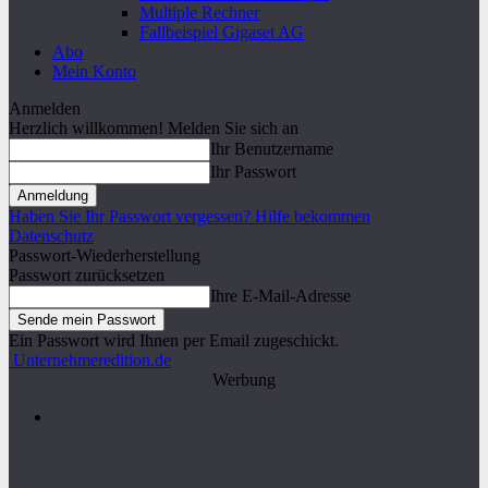
Multiple Rechner
Fallbeispiel Gigaset AG
Abo
Mein Konto
Anmelden
Herzlich willkommen! Melden Sie sich an
Ihr Benutzername
Ihr Passwort
Haben Sie Ihr Passwort vergessen? Hilfe bekommen
Datenschutz
Passwort-Wiederherstellung
Passwort zurücksetzen
Ihre E-Mail-Adresse
Ein Passwort wird Ihnen per Email zugeschickt.
Unternehmeredition.de
Werbung