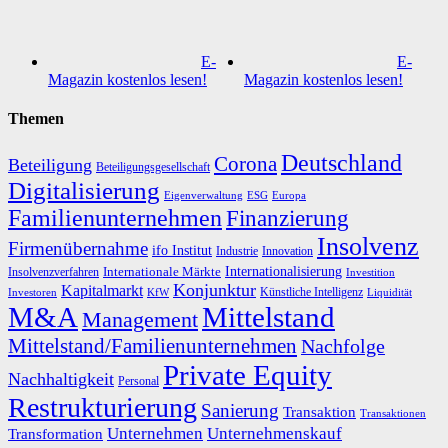
E-
E-
Magazin kostenlos lesen!
Magazin kostenlos lesen!
Themen
Deutschland
Corona
Beteiligung
Beteiligungsgesellschaft
Digitalisierung
Eigenverwaltung
ESG
Europa
Familienunternehmen
Finanzierung
Insolvenz
Firmenübernahme
ifo Institut
Innovation
Industrie
Internationalisierung
Internationale Märkte
Insolvenzverfahren
Investition
Konjunktur
Kapitalmarkt
Künstliche Intelligenz
Investoren
KfW
Liquidität
M&A
Mittelstand
Management
Mittelstand/Familienunternehmen
Nachfolge
Private Equity
Nachhaltigkeit
Personal
Restrukturierung
Sanierung
Transaktion
Transaktionen
Unternehmen
Unternehmenskauf
Transformation