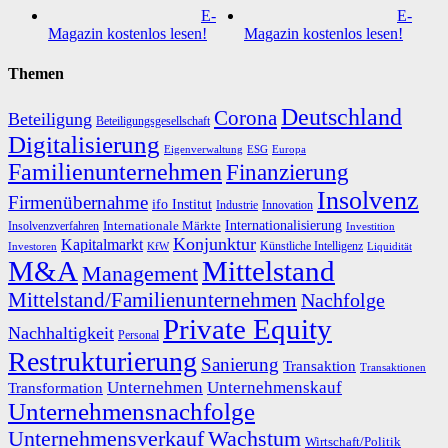
E-
E-
Magazin kostenlos lesen!
Magazin kostenlos lesen!
Themen
Deutschland
Corona
Beteiligung
Beteiligungsgesellschaft
Digitalisierung
Eigenverwaltung
ESG
Europa
Familienunternehmen
Finanzierung
Insolvenz
Firmenübernahme
ifo Institut
Innovation
Industrie
Internationalisierung
Internationale Märkte
Insolvenzverfahren
Investition
Konjunktur
Kapitalmarkt
Künstliche Intelligenz
Investoren
KfW
Liquidität
M&A
Mittelstand
Management
Mittelstand/Familienunternehmen
Nachfolge
Private Equity
Nachhaltigkeit
Personal
Restrukturierung
Sanierung
Transaktion
Transaktionen
Unternehmen
Unternehmenskauf
Transformation
Unternehmensnachfolge
Unternehmensverkauf
Wachstum
Wirtschaft/Politik