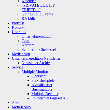
Kalender
„PRIVATE EQUITY
TRIFFT…“
GoingPublic Events
Rückblick
Podcast
Kontakt
Über uns
Unternehmeredition
Team
Karriere
Schüler im Chefsessel
Mediadaten
Unternehmeredition Newsletter
Newsletter Archiv
Service
Multiple Monitor
Übersicht
Praxisbeispiele
Aktualisierter
Basismultiple
Multiple Rechner
Fallbeispiel Gigaset AG
Abo
Mein Konto