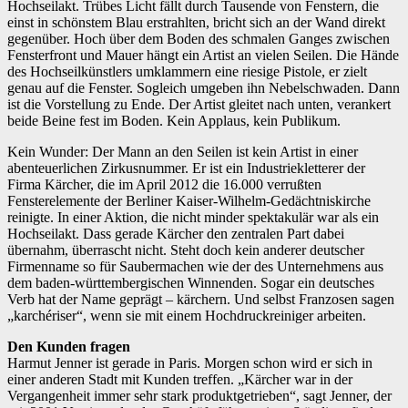
Hochseilakt. Trübes Licht fällt durch Tausende von Fenstern, die
einst in schönstem Blau erstrahlten, bricht sich an der Wand direkt
gegenüber. Hoch über dem Boden des schmalen Ganges zwischen
Fensterfront und Mauer hängt ein Artist an vielen Seilen. Die Hände
des Hochseilkünstlers umklammern eine riesige Pistole, er zielt
genau auf die Fenster. Sogleich umgeben ihn Nebelschwaden. Dann
ist die Vorstellung zu Ende. Der Artist gleitet nach unten, verankert
beide Beine fest im Boden. Kein Applaus, kein Publikum.
Kein Wunder: Der Mann an den Seilen ist kein Artist in einer
abenteuerlichen Zirkusnummer. Er ist ein Industriekletterer der
Firma Kärcher, die im April 2012 die 16.000 verrußten
Fensterelemente der Berliner Kaiser-Wilhelm-Gedächtniskirche
reinigte. In einer Aktion, die nicht minder spektakulär war als ein
Hochseilakt. Dass gerade Kärcher den zentralen Part dabei
übernahm, überrascht nicht. Steht doch kein anderer deutscher
Firmenname so für Saubermachen wie der des Unternehmens aus
dem baden-württembergischen Winnenden. Sogar ein deutsches
Verb hat der Name geprägt – kärchern. Und selbst Franzosen sagen
„karchériser“, wenn sie mit einem Hochdruckreiniger arbeiten.
Den Kunden fragen
Harmut Jenner ist gerade in Paris. Morgen schon wird er sich in
einer anderen Stadt mit Kunden treffen. „Kärcher war in der
Vergangenheit immer sehr stark produktgetrieben“, sagt Jenner, der