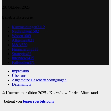
28. Oktober 2025
Beliebte Kategorie
Kurzmeldungen
2112
Nachrichten
1582
Wissen
1089
Allgemein
821
M&A
570
Finanzierung
535
Strategie
493
Interviews
415
Fallstudien
371
Impressum
Über uns
Allgemeine Geschäftsbedingungen
Datenschutz
© Unternehmeredition 2025 - Know-how für den Mittelstand
- betreut von
tomorrowbits.com