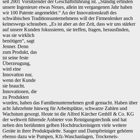
seit 2001 Vorsitzender der Geschäftsführung ist. „Ständig erfinden
unsere Ingenieure etwas Neues, allein im vergangenen Jahr haben
wir 100 Patente angemeldet.“ An der Innovationskraft des
schwäbischen Traditionsunternehmens will der Firmenlenker auch
keineswegs schrauben. „Es ist aber an der Zeit, dass wir uns stärker
auf unsere Kunden fokussieren, sie treffen, fragen, herausfinden,
was sie wirklich
benötigen“, sagt
Jenner. Denn
zum Produkt, das
ist seine feste
Überzeugung,
wird eine
Innovation nur,
wenn der Kunde
sie braucht.
Innovationen, die
zu Produkten
wurden, haben das Familienunternehmen groß gemacht. Haben über
acht Jahrzehnte hinweg für Arbeitsplätze, schwarze Zahlen und
Wachstum gesorgt. Heute ist die Alfred Kärcher GmbH & Co. KG
der weltweit führende Anbieter von Reinigungstechnik und hat
neben den berühmten gelben Hochdruckreinigern viele weitere
Geräte in ihrer Produktpalette. Sauger und Dampfreiniger gehören
ebenso dazu wie Pumpen, Kfz-Waschanlagen, Trockeneis-