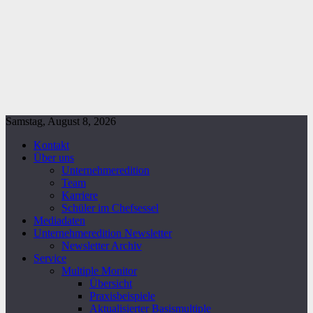
Samstag, August 8, 2026
Kontakt
Über uns
Unternehmeredition
Team
Karriere
Schüler im Chefsessel
Mediadaten
Unternehmeredition Newsletter
Newsletter Archiv
Service
Multiple Monitor
Übersicht
Praxisbeispiele
Aktualisierter Basismultiple