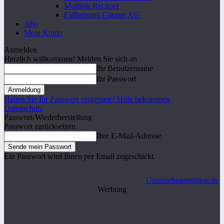
Multiple Rechner
Fallbeispiel Gigaset AG
Abo
Mein Konto
Anmelden
Herzlich willkommen! Melden Sie sich an
Ihr Benutzername
Ihr Passwort
Haben Sie Ihr Passwort vergessen? Hilfe bekommen
Datenschutz
Passwort-Wiederherstellung
Passwort zurücksetzen
Ihre E-Mail-Adresse
Ein Passwort wird Ihnen per Email zugeschickt.
Unternehmeredition.de
Werbung