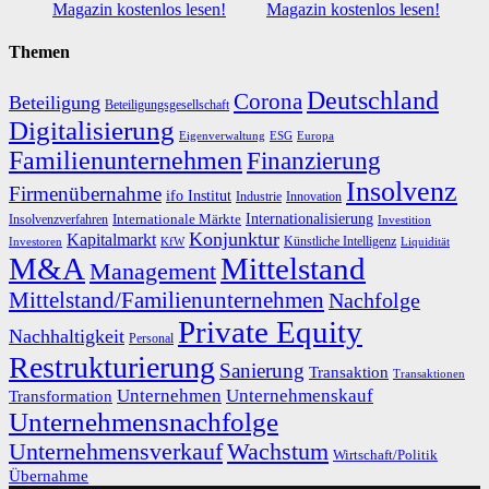
Magazin kostenlos lesen!
Magazin kostenlos lesen!
Themen
Deutschland
Corona
Beteiligung
Beteiligungsgesellschaft
Digitalisierung
Eigenverwaltung
ESG
Europa
Familienunternehmen
Finanzierung
Insolvenz
Firmenübernahme
ifo Institut
Innovation
Industrie
Internationalisierung
Internationale Märkte
Insolvenzverfahren
Investition
Konjunktur
Kapitalmarkt
Künstliche Intelligenz
Investoren
KfW
Liquidität
M&A
Mittelstand
Management
Mittelstand/Familienunternehmen
Nachfolge
Private Equity
Nachhaltigkeit
Personal
Restrukturierung
Sanierung
Transaktion
Transaktionen
Unternehmen
Unternehmenskauf
Transformation
Unternehmensnachfolge
Unternehmensverkauf
Wachstum
Wirtschaft/Politik
Übernahme