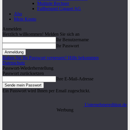
Multiple Rechner
Fallbeispiel Gigaset AG
Abo
Mein Konto
Anmelden
Herzlich willkommen! Melden Sie sich an
Ihr Benutzername
Ihr Passwort
Haben Sie Ihr Passwort vergessen? Hilfe bekommen
Datenschutz
Passwort-Wiederherstellung
Passwort zurücksetzen
Ihre E-Mail-Adresse
Ein Passwort wird Ihnen per Email zugeschickt.
Unternehmeredition.de
Werbung