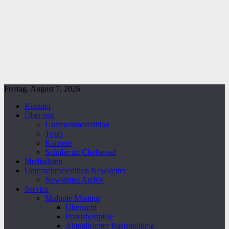
Freitag, August 7, 2026
Kontakt
Über uns
Unternehmeredition
Team
Karriere
Schüler im Chefsessel
Mediadaten
Unternehmeredition Newsletter
Newsletter Archiv
Service
Multiple Monitor
Übersicht
Praxisbeispiele
Aktualisierter Basismultiple