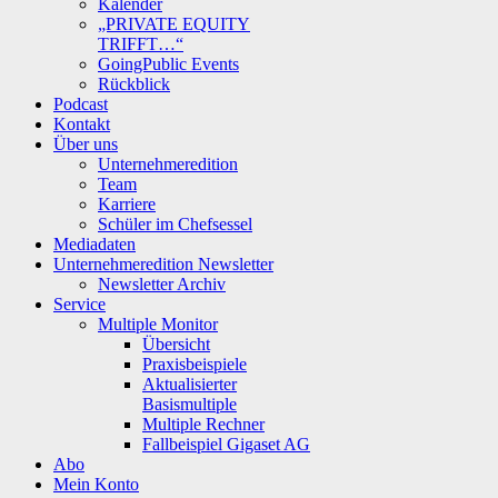
Kalender
„PRIVATE EQUITY
TRIFFT…“
GoingPublic Events
Rückblick
Podcast
Kontakt
Über uns
Unternehmeredition
Team
Karriere
Schüler im Chefsessel
Mediadaten
Unternehmeredition Newsletter
Newsletter Archiv
Service
Multiple Monitor
Übersicht
Praxisbeispiele
Aktualisierter
Basismultiple
Multiple Rechner
Fallbeispiel Gigaset AG
Abo
Mein Konto