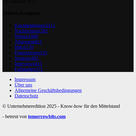
28. Oktober 2025
Beliebte Kategorie
Kurzmeldungen
2112
Nachrichten
1582
Wissen
1089
Allgemein
821
M&A
570
Finanzierung
535
Strategie
493
Interviews
415
Fallstudien
371
Impressum
Über uns
Allgemeine Geschäftsbedingungen
Datenschutz
© Unternehmeredition 2025 - Know-how für den Mittelstand
- betreut von
tomorrowbits.com