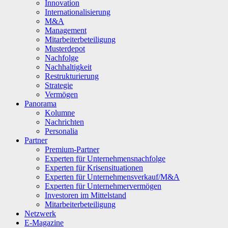
Innovation
Internationalisierung
M&A
Management
Mitarbeiterbeteiligung
Musterdepot
Nachfolge
Nachhaltigkeit
Restrukturierung
Strategie
Vermögen
Panorama
Kolumne
Nachrichten
Personalia
Partner
Premium-Partner
Experten für Unternehmensnachfolge
Experten für Krisensituationen
Experten für Unternehmensverkauf/M&A
Experten für Unternehmervermögen
Investoren im Mittelstand
Mitarbeiterbeteiligung
Netzwerk
E-Magazine