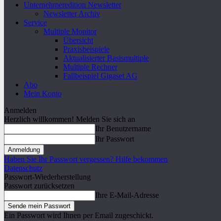
Unternehmeredition Newsletter
Newsletter Archiv
Service
Multiple Monitor
Übersicht
Praxisbeispiele
Aktualisierter Basismultiple
Multiple Rechner
Fallbeispiel Gigaset AG
Abo
Mein Konto
Anmelden
Herzlich willkommen! Melden Sie sich an
Ihr Benutzername
Ihr Passwort
Haben Sie Ihr Passwort vergessen? Hilfe bekommen
Datenschutz
Passwort-Wiederherstellung
Passwort zurücksetzen
Ihre E-Mail-Adresse
Ein Passwort wird Ihnen per Email zugeschickt.