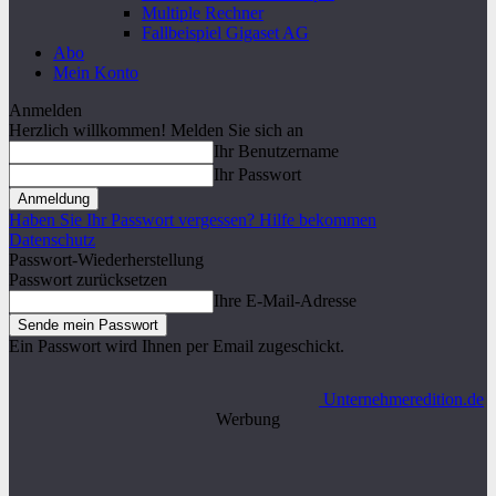
Multiple Rechner
Fallbeispiel Gigaset AG
Abo
Mein Konto
Anmelden
Herzlich willkommen! Melden Sie sich an
Ihr Benutzername
Ihr Passwort
Haben Sie Ihr Passwort vergessen? Hilfe bekommen
Datenschutz
Passwort-Wiederherstellung
Passwort zurücksetzen
Ihre E-Mail-Adresse
Ein Passwort wird Ihnen per Email zugeschickt.
Unternehmeredition.de
Werbung