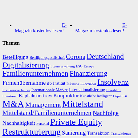
E-
E-
Magazin kostenlos lesen!
Magazin kostenlos lesen!
Themen
Deutschland
Corona
Beteiligung
Beteiligungsgesellschaft
Digitalisierung
Eigenverwaltung
ESG
Europa
Familienunternehmen
Finanzierung
Insolvenz
Firmenübernahme
ifo Institut
Innovation
Industrie
Internationalisierung
Internationale Märkte
Insolvenzverfahren
Investition
Konjunktur
Kapitalmarkt
Künstliche Intelligenz
Investoren
KfW
Liquidität
M&A
Mittelstand
Management
Mittelstand/Familienunternehmen
Nachfolge
Private Equity
Nachhaltigkeit
Personal
Restrukturierung
Sanierung
Transaktion
Transaktionen