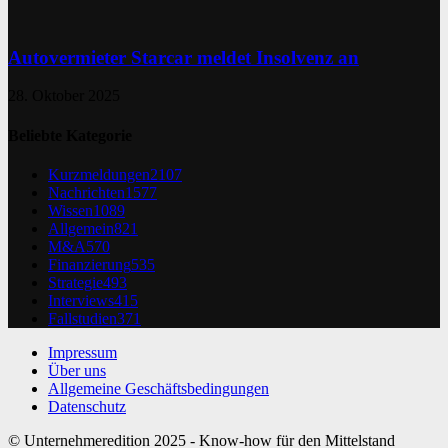
Autovermieter Starcar meldet Insolvenz an
28. Oktober 2025
Beliebte Kategorie
Kurzmeldungen
2107
Nachrichten
1577
Wissen
1089
Allgemein
821
M&A
570
Finanzierung
535
Strategie
493
Interviews
415
Fallstudien
371
Impressum
Über uns
Allgemeine Geschäftsbedingungen
Datenschutz
© Unternehmeredition 2025 - Know-how für den Mittelstand