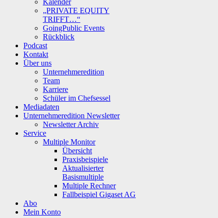
Kalender
„PRIVATE EQUITY
TRIFFT…“
GoingPublic Events
Rückblick
Podcast
Kontakt
Über uns
Unternehmeredition
Team
Karriere
Schüler im Chefsessel
Mediadaten
Unternehmeredition Newsletter
Newsletter Archiv
Service
Multiple Monitor
Übersicht
Praxisbeispiele
Aktualisierter
Basismultiple
Multiple Rechner
Fallbeispiel Gigaset AG
Abo
Mein Konto