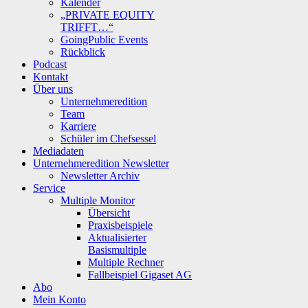
Kalender
„PRIVATE EQUITY
TRIFFT…“
GoingPublic Events
Rückblick
Podcast
Kontakt
Über uns
Unternehmeredition
Team
Karriere
Schüler im Chefsessel
Mediadaten
Unternehmeredition Newsletter
Newsletter Archiv
Service
Multiple Monitor
Übersicht
Praxisbeispiele
Aktualisierter
Basismultiple
Multiple Rechner
Fallbeispiel Gigaset AG
Abo
Mein Konto