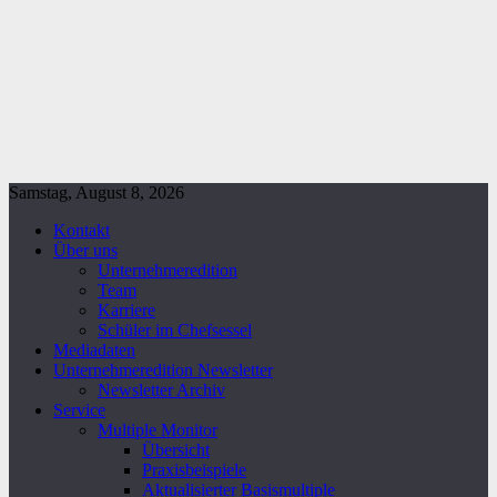
Samstag, August 8, 2026
Kontakt
Über uns
Unternehmeredition
Team
Karriere
Schüler im Chefsessel
Mediadaten
Unternehmeredition Newsletter
Newsletter Archiv
Service
Multiple Monitor
Übersicht
Praxisbeispiele
Aktualisierter Basismultiple