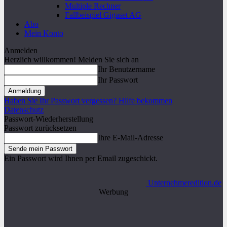
Multiple Rechner
Fallbeispiel Gigaset AG
Abo
Mein Konto
Anmelden
Herzlich willkommen! Melden Sie sich an
Ihr Benutzername
Ihr Passwort
Haben Sie Ihr Passwort vergessen? Hilfe bekommen
Datenschutz
Passwort-Wiederherstellung
Passwort zurücksetzen
Ihre E-Mail-Adresse
Ein Passwort wird Ihnen per Email zugeschickt.
Unternehmeredition.de
Werbung