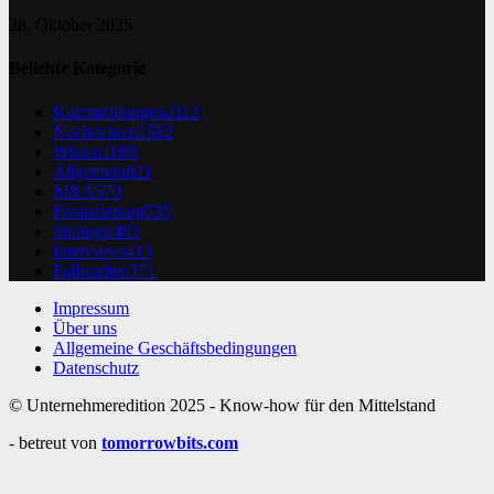
28. Oktober 2025
Beliebte Kategorie
Kurzmeldungen
2112
Nachrichten
1582
Wissen
1089
Allgemein
821
M&A
570
Finanzierung
535
Strategie
493
Interviews
415
Fallstudien
371
Impressum
Über uns
Allgemeine Geschäftsbedingungen
Datenschutz
© Unternehmeredition 2025 - Know-how für den Mittelstand
- betreut von
tomorrowbits.com