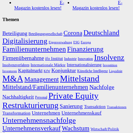
E-
E-
Magazin kostenlos lesen!
Magazin kostenlos lesen!
Themen
Deutschland
Corona
Beteiligung
Beteiligungsgesellschaft
Digitalisierung
Eigenverwaltung
ESG
Europa
Familienunternehmen
Finanzierung
Insolvenz
Firmenübernahme
ifo Institut
Innovation
Industrie
Internationalisierung
Internationale Märkte
Insolvenzverfahren
Investition
Konjunktur
Kapitalmarkt
Künstliche Intelligenz
Investoren
KfW
Liquidität
M&A
Mittelstand
Management
Mittelstand/Familienunternehmen
Nachfolge
Private Equity
Nachhaltigkeit
Personal
Restrukturierung
Sanierung
Transaktion
Transaktionen
Unternehmen
Unternehmenskauf
Transformation
Unternehmensnachfolge
Unternehmensverkauf
Wachstum
Wirtschaft/Politik