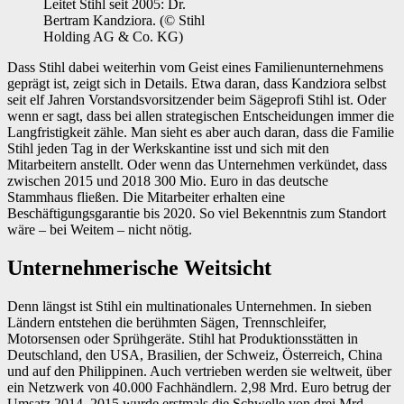
Leitet Stihl seit 2005: Dr.
Bertram Kandziora. (© Stihl
Holding AG & Co. KG)
Dass Stihl dabei weiterhin vom Geist eines Familienunternehmens
geprägt ist, zeigt sich in Details. Etwa daran, dass Kandziora selbst
seit elf Jahren Vorstandsvorsitzender beim Sägeprofi Stihl ist. Oder
wenn er sagt, dass bei allen strategischen Entscheidungen immer die
Langfristigkeit zähle. Man sieht es aber auch daran, dass die Familie
Stihl jeden Tag in der Werkskantine isst und sich mit den
Mitarbeitern anstellt. Oder wenn das Unternehmen verkündet, dass
zwischen 2015 und 2018 300 Mio. Euro in das deutsche
Stammhaus fließen. Die Mitarbeiter erhalten eine
Beschäftigungsgarantie bis 2020. So viel Bekenntnis zum Standort
wäre – bei Weitem – nicht nötig.
Unternehmerische Weitsicht
Denn längst ist Stihl ein multinationales Unternehmen. In sieben
Ländern entstehen die berühmten Sägen, Trennschleifer,
Motorsensen oder Sprühgeräte. Stihl hat Produktionsstätten in
Deutschland, den USA, Brasilien, der Schweiz, Österreich, China
und auf den Philippinen. Auch vertrieben werden sie weltweit, über
ein Netzwerk von 40.000 Fachhändlern. 2,98 Mrd. Euro betrug der
Umsatz 2014, 2015 wurde erstmals die Schwelle von drei Mrd.