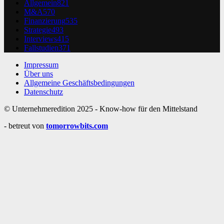
Allgemein
821
M&A
570
Finanzierung
535
Strategie
493
Interviews
415
Fallstudien
371
Impressum
Über uns
Allgemeine Geschäftsbedingungen
Datenschutz
© Unternehmeredition 2025 - Know-how für den Mittelstand
- betreut von
tomorrowbits.com