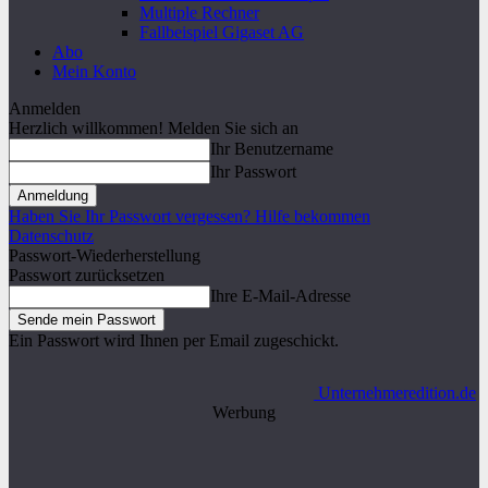
Multiple Rechner
Fallbeispiel Gigaset AG
Abo
Mein Konto
Anmelden
Herzlich willkommen! Melden Sie sich an
Ihr Benutzername
Ihr Passwort
Haben Sie Ihr Passwort vergessen? Hilfe bekommen
Datenschutz
Passwort-Wiederherstellung
Passwort zurücksetzen
Ihre E-Mail-Adresse
Ein Passwort wird Ihnen per Email zugeschickt.
Unternehmeredition.de
Werbung