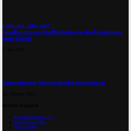
Ende gut, alles gut? −
Gesellschafterverbindlichkeiten in der Liquidation
einer GmbH
7. Juli 2021
Autovermieter Starcar meldet Insolvenz an
28. Oktober 2025
Beliebte Kategorie
Kurzmeldungen
2112
Nachrichten
1582
Wissen
1089