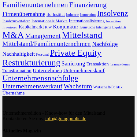
Familienunternehmen
Finanzierung
Insolvenz
Firmenübernahme
ifo Institut
Innovation
Industrie
Internationalisierung
Internationale Märkte
Insolvenzverfahren
Investition
Konjunktur
Kapitalmarkt
Künstliche Intelligenz
Investoren
KfW
Liquidität
M&A
Mittelstand
Management
Mittelstand/Familienunternehmen
Nachfolge
Private Equity
Nachhaltigkeit
Personal
Restrukturierung
Sanierung
Transaktion
Transaktionen
Unternehmen
Unternehmenskauf
Transformation
Unternehmensnachfolge
Unternehmensverkauf
Wachstum
Wirtschaft/Politik
Übernahme
Unternehmeredition - Know-how für den Mittelstand
Kontaktieren Sie uns:
info@goingpublic.de
Aktuelles Magazin