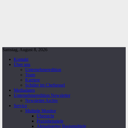
Samstag, August 8, 2026
Kontakt
Über uns
Unternehmeredition
Team
Karriere
Schüler im Chefsessel
Mediadaten
Unternehmeredition Newsletter
Newsletter Archiv
Service
Multiple Monitor
Übersicht
Praxisbeispiele
Aktualisierter Basismultiple