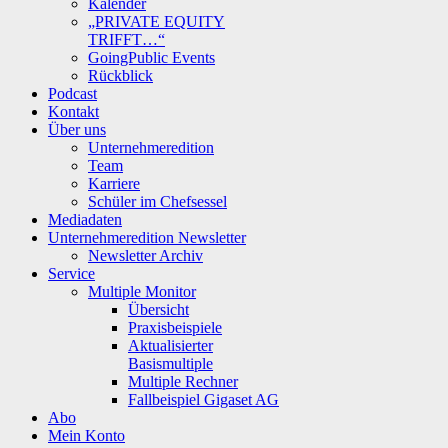
Kalender
„PRIVATE EQUITY
TRIFFT…“
GoingPublic Events
Rückblick
Podcast
Kontakt
Über uns
Unternehmeredition
Team
Karriere
Schüler im Chefsessel
Mediadaten
Unternehmeredition Newsletter
Newsletter Archiv
Service
Multiple Monitor
Übersicht
Praxisbeispiele
Aktualisierter
Basismultiple
Multiple Rechner
Fallbeispiel Gigaset AG
Abo
Mein Konto