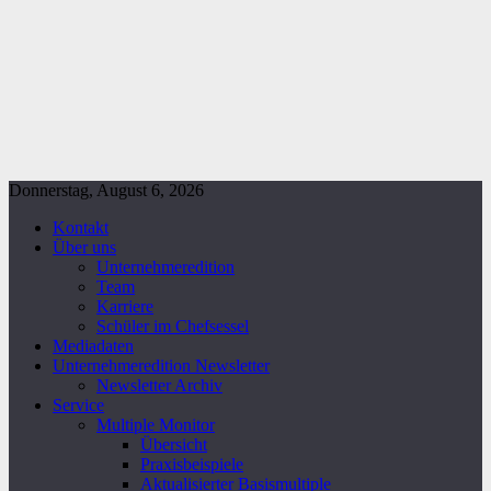
Donnerstag, August 6, 2026
Kontakt
Über uns
Unternehmeredition
Team
Karriere
Schüler im Chefsessel
Mediadaten
Unternehmeredition Newsletter
Newsletter Archiv
Service
Multiple Monitor
Übersicht
Praxisbeispiele
Aktualisierter Basismultiple