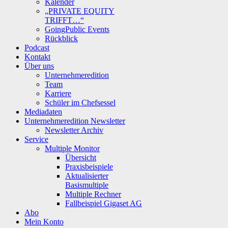
Kalender
„PRIVATE EQUITY
TRIFFT…“
GoingPublic Events
Rückblick
Podcast
Kontakt
Über uns
Unternehmeredition
Team
Karriere
Schüler im Chefsessel
Mediadaten
Unternehmeredition Newsletter
Newsletter Archiv
Service
Multiple Monitor
Übersicht
Praxisbeispiele
Aktualisierter
Basismultiple
Multiple Rechner
Fallbeispiel Gigaset AG
Abo
Mein Konto