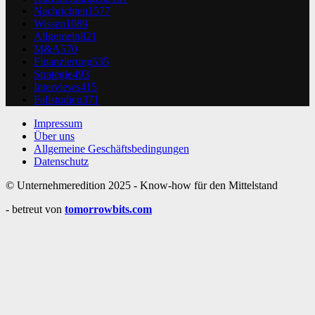
Nachrichten
1577
Wissen
1089
Allgemein
821
M&A
570
Finanzierung
535
Strategie
493
Interviews
415
Fallstudien
371
Impressum
Über uns
Allgemeine Geschäftsbedingungen
Datenschutz
© Unternehmeredition 2025 - Know-how für den Mittelstand
- betreut von
tomorrowbits.com