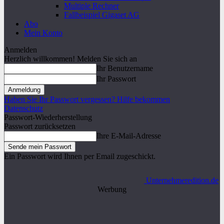
Multiple Rechner
Fallbeispiel Gigaset AG
Abo
Mein Konto
Anmelden
Herzlich willkommen! Melden Sie sich an
Ihr Benutzername
Ihr Passwort
Haben Sie Ihr Passwort vergessen? Hilfe bekommen
Datenschutz
Passwort-Wiederherstellung
Passwort zurücksetzen
Ihre E-Mail-Adresse
Ein Passwort wird Ihnen per Email zugeschickt.
Unternehmeredition.de
Werbung