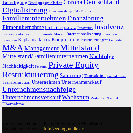
Deutschland
Corona
Beteiligung
Beteiligungsgesellschaft
Digitalisierung
Eigenverwaltung
ESG
Europa
Familienunternehmen
Finanzierung
Insolvenz
Firmenübernahme
ifo Institut
Innovation
Industrie
Internationalisierung
Internationale Märkte
Insolvenzverfahren
Investition
Konjunktur
Kapitalmarkt
Künstliche Intelligenz
Investoren
KfW
Liquidität
M&A
Mittelstand
Management
Mittelstand/Familienunternehmen
Nachfolge
Private Equity
Nachhaltigkeit
Personal
Restrukturierung
Sanierung
Transaktion
Transaktionen
Unternehmen
Unternehmenskauf
Transformation
Unternehmensnachfolge
Unternehmensverkauf
Wachstum
Wirtschaft/Politik
Übernahme
Unternehmeredition - Know-how für den Mittelstand
Kontaktieren Sie uns:
info@goingpublic.de