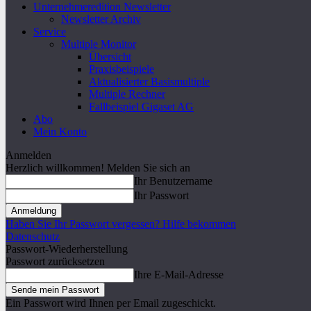
Unternehmeredition Newsletter
Newsletter Archiv
Service
Multiple Monitor
Übersicht
Praxisbeispiele
Aktualisierter Basismultiple
Multiple Rechner
Fallbeispiel Gigaset AG
Abo
Mein Konto
Anmelden
Herzlich willkommen! Melden Sie sich an
Ihr Benutzername
Ihr Passwort
Haben Sie Ihr Passwort vergessen? Hilfe bekommen
Datenschutz
Passwort-Wiederherstellung
Passwort zurücksetzen
Ihre E-Mail-Adresse
Ein Passwort wird Ihnen per Email zugeschickt.