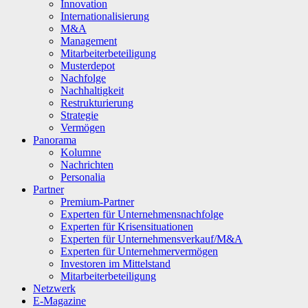
Innovation
Internationalisierung
M&A
Management
Mitarbeiterbeteiligung
Musterdepot
Nachfolge
Nachhaltigkeit
Restrukturierung
Strategie
Vermögen
Panorama
Kolumne
Nachrichten
Personalia
Partner
Premium-Partner
Experten für Unternehmensnachfolge
Experten für Krisensituationen
Experten für Unternehmensverkauf/M&A
Experten für Unternehmervermögen
Investoren im Mittelstand
Mitarbeiterbeteiligung
Netzwerk
E-Magazine