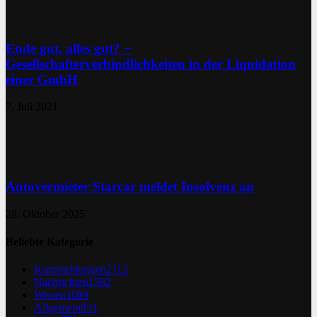
Ende gut, alles gut? −
Gesellschafterverbindlichkeiten in der Liquidation
einer GmbH
7. Juli 2021
Autovermieter Starcar meldet Insolvenz an
28. Oktober 2025
Beliebte Kategorie
Kurzmeldungen
2112
Nachrichten
1582
Wissen
1089
Allgemein
821