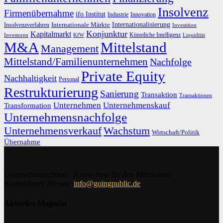
Insolvenz
Firmenübernahme
ifo Institut
Innovation
Industrie
Internationalisierung
Internationale Märkte
Insolvenzverfahren
Investition
Konjunktur
Kapitalmarkt
Künstliche Intelligenz
Investoren
KfW
Liquidität
M&A
Mittelstand
Management
Mittelstand/Familienunternehmen
Nachfolge
Private Equity
Nachhaltigkeit
Personal
Restrukturierung
Sanierung
Transaktion
Transaktionen
Unternehmen
Unternehmenskauf
Transformation
Unternehmensnachfolge
Unternehmensverkauf
Wachstum
Wirtschaft/Politik
Übernahme
Unternehmeredition - Know-how für den Mittelstand
Kontaktieren Sie uns:
info@goingpublic.de
Aktuelles Magazin