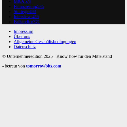
M&A
570
Finanzierung
535
Strategie
493
Interviews
415
Fallstudien
371
Impressum
Über uns
Allgemeine Geschäftsbedingungen
Datenschutz
© Unternehmeredition 2025 - Know-how für den Mittelstand
- betreut von
tomorrowbits.com