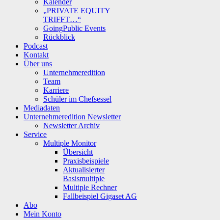
Kalender
„PRIVATE EQUITY
TRIFFT…“
GoingPublic Events
Rückblick
Podcast
Kontakt
Über uns
Unternehmeredition
Team
Karriere
Schüler im Chefsessel
Mediadaten
Unternehmeredition Newsletter
Newsletter Archiv
Service
Multiple Monitor
Übersicht
Praxisbeispiele
Aktualisierter
Basismultiple
Multiple Rechner
Fallbeispiel Gigaset AG
Abo
Mein Konto