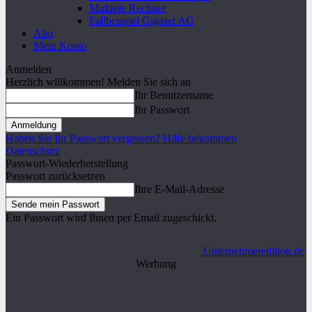
Multiple Rechner
Fallbeispiel Gigaset AG
Abo
Mein Konto
Anmelden
Herzlich willkommen! Melden Sie sich an
Ihr Benutzername
Ihr Passwort
Haben Sie Ihr Passwort vergessen? Hilfe bekommen
Datenschutz
Passwort-Wiederherstellung
Passwort zurücksetzen
Ihre E-Mail-Adresse
Ein Passwort wird Ihnen per Email zugeschickt.
Unternehmeredition.de
Werbung