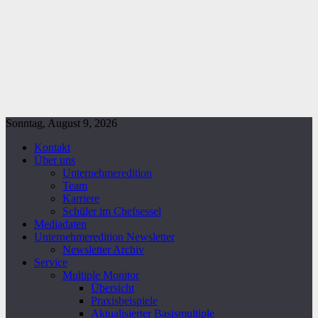
Sonntag, August 9, 2026
Kontakt
Über uns
Unternehmeredition
Team
Karriere
Schüler im Chefsessel
Mediadaten
Unternehmeredition Newsletter
Newsletter Archiv
Service
Multiple Monitor
Übersicht
Praxisbeispiele
Aktualisierter Basismultiple