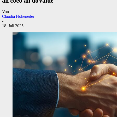
an coeo an doValue
Von
Claudia Hoheneder
-
18. Juli 2025