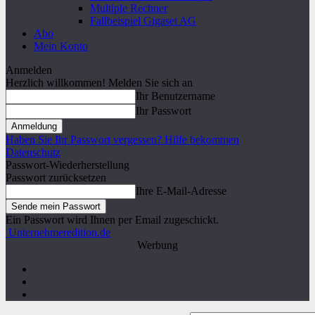
Multiple Rechner
Fallbeispiel Gigaset AG
Abo
Mein Konto
Anmelden
Herzlich willkommen! Melden Sie sich an
Ihr Benutzername
Ihr Passwort
Haben Sie Ihr Passwort vergessen? Hilfe bekommen
Datenschutz
Passwort-Wiederherstellung
Passwort zurücksetzen
Ihre E-Mail-Adresse
Ein Passwort wird Ihnen per Email zugeschickt.
Unternehmeredition.de
Werbung