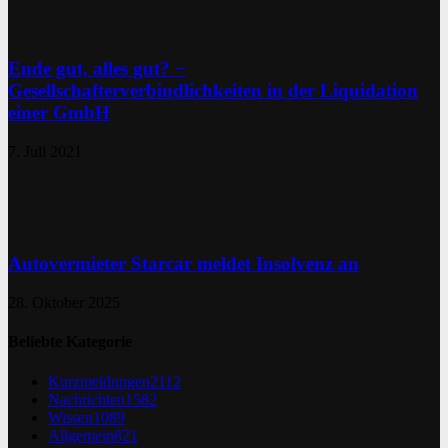
Ende gut, alles gut? −
Gesellschafterverbindlichkeiten in der Liquidation
einer GmbH
7. Juli 2021
Autovermieter Starcar meldet Insolvenz an
28. Oktober 2025
Beliebte Kategorie
Kurzmeldungen
2112
Nachrichten
1582
Wissen
1089
Allgemein
821