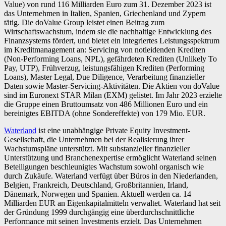
Value) von rund 116 Milliarden Euro zum 31. Dezember 2023 ist
das Unternehmen in Italien, Spanien, Griechenland und Zypern
tätig. Die doValue Group leistet einen Beitrag zum
Wirtschaftswachstum, indem sie die nachhaltige Entwicklung des
Finanzsystems fördert, und bietet ein integriertes Leistungsspektrum
im Kreditmanagement an: Servicing von notleidenden Krediten
(Non-Performing Loans, NPL), gefährdeten Krediten (Unlikely To
Pay, UTP), Frühverzug, leistungsfähigen Krediten (Performing
Loans), Master Legal, Due Diligence, Verarbeitung finanzieller
Daten sowie Master-Servicing-Aktivitäten. Die Aktien von doValue
sind im Euronext STAR Milan (EXM) gelistet. Im Jahr 2023 erzielte
die Gruppe einen Bruttoumsatz von 486 Millionen Euro und ein
bereinigtes EBITDA (ohne Sondereffekte) von 179 Mio. EUR.
Waterland
ist eine unabhängige Private Equity Investment-
Gesellschaft, die Unternehmen bei der Realisierung ihrer
Wachstumspläne unterstützt. Mit substanzieller finanzieller
Unterstützung und Branchenexpertise ermöglicht Waterland seinen
Beteiligungen beschleunigtes Wachstum sowohl organisch wie
durch Zukäufe. Waterland verfügt über Büros in den Niederlanden,
Belgien, Frankreich, Deutschland, Großbritannien, Irland,
Dänemark, Norwegen und Spanien. Aktuell werden ca. 14
Milliarden EUR an Eigenkapitalmitteln verwaltet. Waterland hat seit
der Gründung 1999 durchgängig eine überdurchschnittliche
Performance mit seinen Investments erzielt. Das Unternehmen