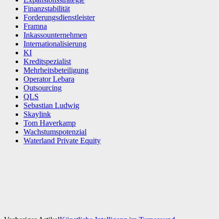
Finanzstabilität
Forderungsdienstleister
Framna
Inkassounternehmen
Internationalisierung
KI
Kreditspezialist
Mehrheitsbeteiligung
Operator Lebara
Outsourcing
QLS
Sebastian Ludwig
Skaylink
Tom Haverkamp
Wachstumspotenzial
Waterland Private Equity
Facebook
X
WhatsApp
Linkedin