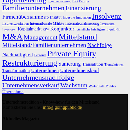
Eigenverwaltung
ESG
Europa
Familienunternehmen
Finanzierung
Insolvenz
Firmenübernahme
ifo Institut
Innovation
Industrie
Internationalisierung
Internationale Märkte
Insolvenzverfahren
Investition
Konjunktur
Kapitalmarkt
Künstliche Intelligenz
Investoren
KfW
Liquidität
M&A
Mittelstand
Management
Mittelstand/Familienunternehmen
Nachfolge
Private Equity
Nachhaltigkeit
Personal
Restrukturierung
Sanierung
Transaktion
Transaktionen
Unternehmen
Unternehmenskauf
Transformation
Unternehmensnachfolge
Unternehmensverkauf
Wachstum
Wirtschaft/Politik
Übernahme
Unternehmeredition - Know-how für den Mittelstand
Kontaktieren Sie uns:
info@goingpublic.de
Aktuelles Magazin