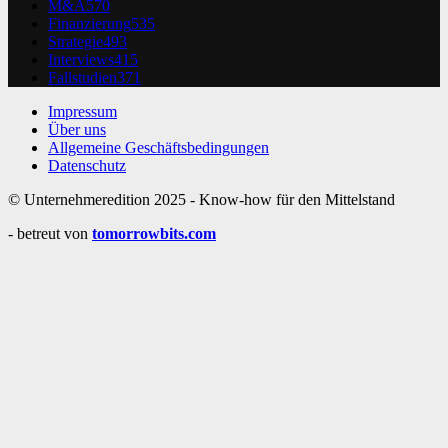
M&A
570
Finanzierung
535
Strategie
493
Interviews
415
Fallstudien
371
Impressum
Über uns
Allgemeine Geschäftsbedingungen
Datenschutz
© Unternehmeredition 2025 - Know-how für den Mittelstand
- betreut von
tomorrowbits.com