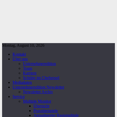
Montag, August 10, 2026
Kontakt
Über uns
Unternehmeredition
Team
Karriere
Schüler im Chefsessel
Mediadaten
Unternehmeredition Newsletter
Newsletter Archiv
Service
Multiple Monitor
Übersicht
Praxisbeispiele
Aktualisierter Basismultiple