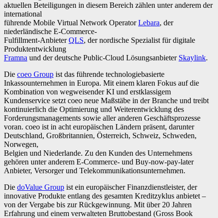
aktuellen Beteiligungen in diesem Bereich zählen unter anderem der
international
führende Mobile Virtual Network Operator
Lebara
, der
niederländische E-Commerce-
Fulfillment-Anbieter
QLS
, der nordische Spezialist für digitale
Produktentwicklung
Framna
und der deutsche Public-Cloud Lösungsanbieter
Skaylink
.
Die
coeo Group
ist das führende technologiebasierte
Inkassounternehmen in Europa. Mit einem klaren Fokus auf die
Kombination von wegweisender KI und erstklassigem
Kundenservice setzt coeo neue Maßstäbe in der Branche und treibt
kontinuierlich die Optimierung und Weiterentwicklung des
Forderungsmanagements sowie aller anderen Geschäftsprozesse
voran. coeo ist in acht europäischen Ländern präsent, darunter
Deutschland, Großbritannien, Österreich, Schweiz, Schweden,
Norwegen,
Belgien und Niederlande. Zu den Kunden des Unternehmens
gehören unter anderem E-Commerce- und Buy-now-pay-later
Anbieter, Versorger und Telekommunikationsunternehmen.
Die
doValue Group
ist ein europäischer Finanzdienstleister, der
innovative Produkte entlang des gesamten Kreditzyklus anbietet –
von der Vergabe bis zur Rückgewinnung. Mit über 20 Jahren
Erfahrung und einem verwalteten Bruttobestand (Gross Book